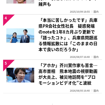
辣声も
2025/10/09 18:55
国内
4
「本当に苦しかったです」兵庫
県PR会社女性社長 疑惑発端
のnoteを1年8カ月ぶり更新で
「語ったコト」、兵庫県問題巡
る情報拡散には「このままの日
本で良いのだろうか」
2026/08/07 16:40
国内
5
「アホか」芥川賞作家も苦言…
高市首相 熊本地震の視察動画
が大炎上、被災地訪問を“プロ
モーションビデオ化”と波紋
2026/08/05 16:40
国内