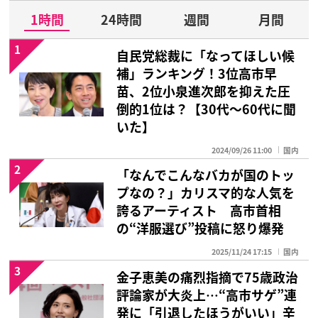
1時間
24時間
週間
月間
1
自民党総裁に「なってほしい候
補」ランキング！3位高市早
苗、2位小泉進次郎を抑えた圧
倒的1位は？【30代〜60代に聞
いた】
2024/09/26 11:00
国内
2
「なんでこんなバカが国のトッ
プなの？」カリスマ的な人気を
誇るアーティスト 高市首相
の“洋服選び”投稿に怒り爆発
2025/11/24 17:15
国内
3
金子恵美の痛烈指摘で75歳政治
評論家が大炎上…“高市サゲ”連
発に「引退したほうがいい」辛