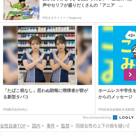
声やセリフが盛りだくさんの「アニア ...
PR(タカラトミー｜Hugkum)
「たばこ税なし」思わぬ朗報に喫煙者が群が
ホームレス中学生
る新型タバコ
からのメッセージ
PR(株式会社HAL)
PR(住友生命福祉文化財団)
Recommended by
女性自身TOP
>
国内
>
事件
>
監禁
>
同居女性の上下の唇を縫い合わ