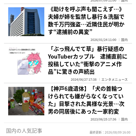
2026/07/09 11:00
国内
《助けを呼ぶ声も聞こえず…》
夫婦が姉を監禁し暴行＆洗脳で
数千万円強盗…近隣住民が明か
す“逮捕前の異変”
2026/01/24 11:00
国内
「ぶっ飛んでて草」暴行疑惑の
YouTuberカップル 逮捕直前に
投稿していた“衝撃のアニメ作
品”に驚きの声続出
2024/06/27 17:38
エンタメニュース
【神戸6歳遺体】「犬の首輪つ
けられても嫌がらなくなってい
た」目撃された異様な光景…次
男の同居後にあった一家豹変
2023/06/25 17:36
国内
国内の人気記事
最終更新：2026/08/09 16:00