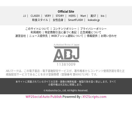
Official Site
JJ
CLASSY.
VERY
STORY
HERS
Mart
美ST
bis
和食スタイル
女性自身
SmartFLASH
kokode.jp
このサイトについて
コンテンツポリシー
プライバシーポリシー
利用規約
特定商取引法に基づく表記
広告掲載について
運営会社
ニュース提供先
WEBプッシュ通知について
情報提供
お問い合わせ
ABJマークは、この電子書店・電子書籍配信サービスが、著作権者からコンテンツ使用許諾を得た正
規版配信サービスであることを示す登録商標（登録番号 第6091713号）です。
本サイトに掲載されているすべての文章・画像の無断転載・複製行為を固く禁止します。すべて
の著作権は光文社に帰属します。
© Kobunsha Co., Ltd. All Rights Reserved.
WP2Social Auto Publish
Powered By :
XYZScripts.com