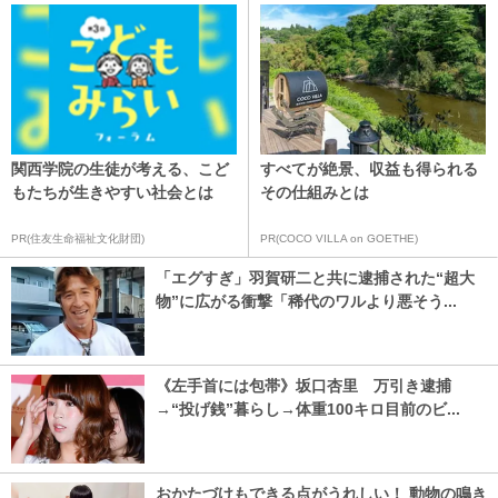
関西学院の生徒が考える、こど
すべてが絶景、収益も得られる
もたちが生きやすい社会とは
その仕組みとは
PR(住友生命福祉文化財団)
PR(COCO VILLA on GOETHE)
「エグすぎ」羽賀研二と共に逮捕された“超大
物”に広がる衝撃「稀代のワルより悪そう...
《左手首には包帯》坂口杏里 万引き逮捕
→“投げ銭”暮らし→体重100キロ目前のビ...
おかたづけもできる点がうれしい！ 動物の鳴き