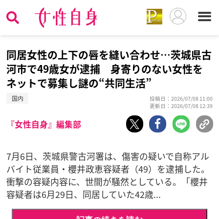
同居女性の上下の唇を縫い合わせ…茨城県古
河市で49歳女が逮捕 身寄りのない女性を
ネットで募集し謎の“共同生活”
国内
投稿日：2026/07/08 11:00
更新日：2026/07/08 12:39
『女性自身』編集部
7月6日、茨城県警古河署は、傷害の疑いで自称アル
バイト従業員・櫻井政恵容疑者（49）を逮捕した。
衝撃の容疑内容に、世間が騒然としている。「櫻井
容疑者は6月29日、同居していた42歳...