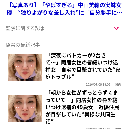
【写真あり】「やばすぎる」中山美穂の実妹女
優 “独りよがりな差し入れ”に「自分勝手にも
ほどがある」と批判の声
監禁に関する記事
監禁の最新記事
「深夜にパトカーが2台き
て…」同居女性の唇縫いつけ逮
捕女 自宅で目撃されていた“家
庭トラブル”
2026/07/09 18:05
国内
「朝から女性がずっとうずくま
っていて…」同居女性の唇を縫
いつけ逮捕の49歳女 近隣住民
が目撃していた“異様な共同生
活”