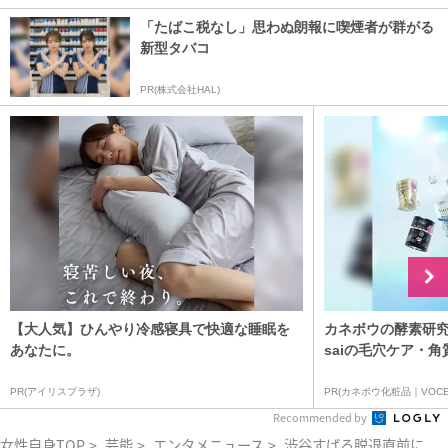
「たばこ税なし」思わぬ朗報に喫煙者が群がる
新型タバコ
PR(株式会社HAL)
【大人気】ひんやり冷感寝具で快適な睡眠を
カネボウの酵素研究
あなたに。
saiの毛穴ケア・角
PR(アイリスプラザ)
PR(カネボウ化粧品｜VOCE
Recommended by
女性自身TOP
>
芸能
>
エンタメニュース
>
渋谷すばる脱退直前に見た