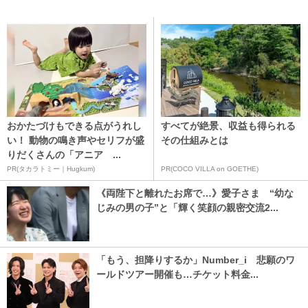
おかたづけもできる点がうれし
すべてが絶景、収益も得られる
い！ 動物の鳴き声やセリフが盛
その仕組みとは
りだくさんの「アニア ...
PR(タカラトミー｜Hugkum)
PR(COCO VILLA on GOETHE)
《両陛下と離れたお席で…》愛子さま “幼な
じみの男の子”と「輝く笑顔の親密交流2...
「もう、担降りするか」Number_i 悲願のワ
ールドツアー開催も…チケット料金...