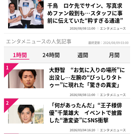
千鳥 ロケ先でサイン、写真求
めファン殺到も…スタッフに事
前に伝えていた“粋すぎる通達”
2026/08/08 11:00
エンタメニュース
エンタメニュースの人気記事
最終更新：2026/08/09 03:00
1時間
24時間
週間
月間
1
大野智 “お気に入りの場所”に
出没し…左腕の“びっしりタト
ゥー”に現れた「驚きの異変」
2026/08/08 11:00
エンタメニュース
2
「何があったんだ」“王子様俳
優”千葉雄大 イベントで披露
した“激変姿”にSNS衝撃
2026/03/04 16:20
エンタメニュース