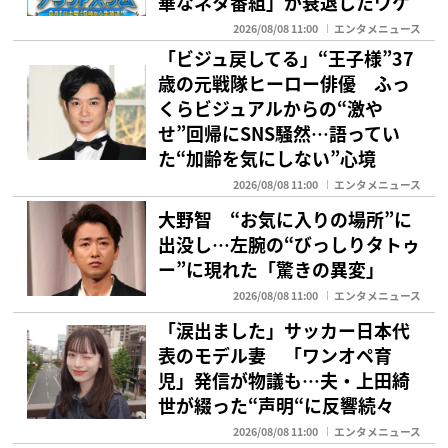
華なネタ番組」が衰退したワケ
2026/08/08 11:00
エンタメニュース
「ビジュ戻してる」“王子様”37
歳の元戦隊ヒーロー俳優 ふっ
くらビジュアルからの“激や
せ”回帰にSNS騒然…語ってい
た“加齢を気にしない”心境
2026/08/08 11:00
エンタメニュース
大野智 “お気に入りの場所”に
出没し…左腕の“びっしりタトゥ
ー”に現れた「驚きの異変」
2026/08/08 11:00
エンタメニュース
「涙出ました」サッカー日本代
表のモデル妻 「ワンオペ育
児」発信が物議も…夫・上田綺
世が綴った“声明“に反響続々
2026/08/08 11:00
エンタメニュース