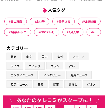
人気タグ
三山凌輝
水谷豊
愛子さま
ATSUSHI
9番街レトロ
CBCテレビ
9月入学
au
カテゴリー
芸能
皇室
国内
海外
スポーツ
ライフ
コミック
コラム
占い
エンタメニュース
インタビュー
海外ニュース
韓流ニュース
美容
健康
暮らし
グルメ