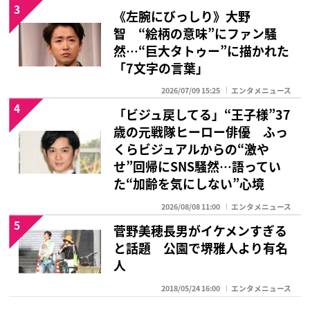
3
《左腕にびっしり》大野
智 “絵柄の意味”にファン騒
然…“巨大タトゥー”に描かれた
「7文字の言葉」
2026/07/09 15:25
エンタメニュース
4
「ビジュ戻してる」“王子様”37
歳の元戦隊ヒーロー俳優 ふっ
くらビジュアルからの“激や
せ”回帰にSNS騒然…語ってい
た“加齢を気にしない”心境
2026/08/08 11:00
エンタメニュース
5
菅野美穂長男がイケメンすぎる
と話題 公園で堺雅人より有名
人
2018/05/24 16:00
エンタメニュース