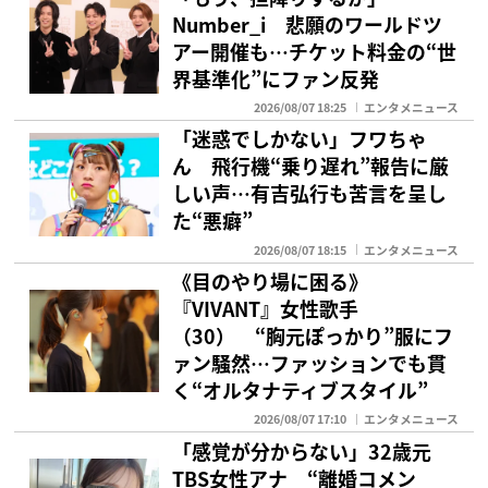
Number_i 悲願のワールドツ
アー開催も…チケット料金の“世
界基準化”にファン反発
2026/08/07 18:25
エンタメニュース
「迷惑でしかない」フワちゃ
ん 飛行機“乗り遅れ”報告に厳
しい声…有吉弘行も苦言を呈し
た“悪癖”
2026/08/07 18:15
エンタメニュース
《目のやり場に困る》
『VIVANT』女性歌手
（30） “胸元ぽっかり”服にフ
ァン騒然…ファッションでも貫
く“オルタナティブスタイル”
2026/08/07 17:10
エンタメニュース
「感覚が分からない」32歳元
TBS女性アナ “離婚コメン