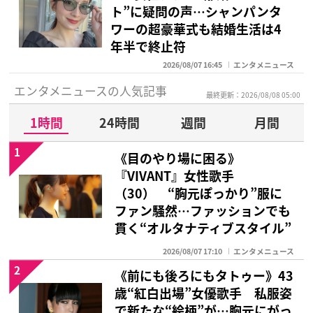
ト”に疑問の声…シャンパンタ
ワーの超豪華式も結婚生活は4
年半で終止符
2026/08/07 16:45
エンタメニュース
エンタメニュースの人気記事
最終更新：2026/08/08 05:00
1時間
24時間
週間
月間
1
《目のやり場に困る》
『VIVANT』女性歌手
（30） “胸元ぽっかり”服に
ファン騒然…ファッションでも
貫く“オルタナティブスタイル”
2026/08/07 17:10
エンタメニュース
2
《前にも後ろにもタトゥー》43
歳“紅白出場”女優歌手 私服姿
で新たな“絵柄”が…胸元にがっ