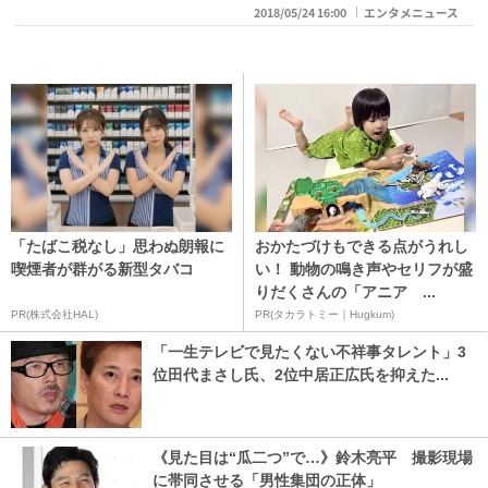
2018/05/24 16:00
エンタメニュース
「たばこ税なし」思わぬ朗報に
おかたづけもできる点がうれし
喫煙者が群がる新型タバコ
い！ 動物の鳴き声やセリフが盛
りだくさんの「アニア ...
PR(株式会社HAL)
PR(タカラトミー｜Hugkum)
「一生テレビで見たくない不祥事タレント」3
位田代まさし氏、2位中居正広氏を抑えた...
《見た目は“瓜二つ”で…》鈴木亮平 撮影現場
に帯同させる「男性集団の正体」