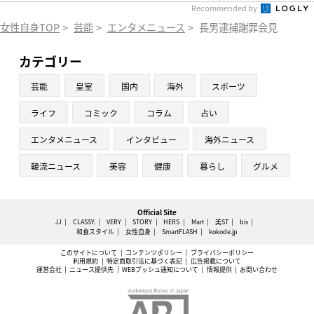
Recommended by
女性自身TOP
>
芸能
>
エンタメニュース
>
長男逮捕謝罪会見
カテゴリー
芸能
皇室
国内
海外
スポーツ
ライフ
コミック
コラム
占い
エンタメニュース
インタビュー
海外ニュース
韓流ニュース
美容
健康
暮らし
グルメ
Official Site
JJ
CLASSY.
VERY
STORY
HERS
Mart
美ST
bis
和食スタイル
女性自身
SmartFLASH
kokode.jp
このサイトについて
コンテンツポリシー
プライバシーポリシー
利用規約
特定商取引法に基づく表記
広告掲載について
運営会社
ニュース提供先
WEBプッシュ通知について
情報提供
お問い合わせ