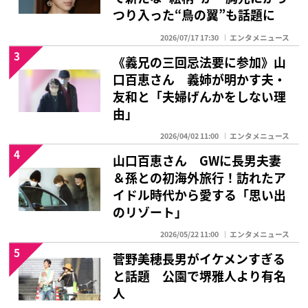
つり入った“鳥の翼”も話題に
2026/07/17 17:30
エンタメニュース
3
《義兄の三回忌法要に参加》山
口百恵さん 義姉が明かす夫・
友和と「夫婦げんかをしない理
由」
2026/04/02 11:00
エンタメニュース
4
山口百恵さん GWに長男夫妻
＆孫との初海外旅行！訪れたア
イドル時代から愛する「思い出
のリゾート」
2026/05/22 11:00
エンタメニュース
5
菅野美穂長男がイケメンすぎる
と話題 公園で堺雅人より有名
人