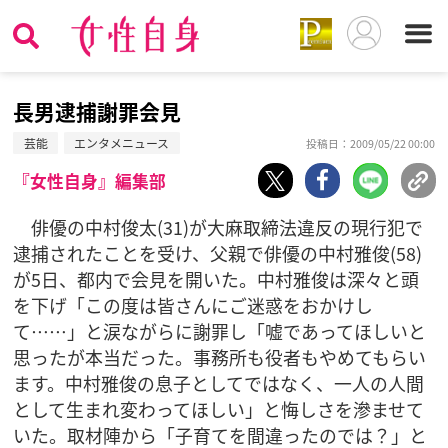
長男逮捕謝罪会見
芸能
エンタメニュース
投稿日：2009/05/22 00:00
『女性自身』編集部
俳優の中村俊太(31)が大麻取締法違反の現行犯で
逮捕されたことを受け、父親で俳優の中村雅俊(58)
が5日、都内で会見を開いた。中村雅俊は深々と頭
を下げ「この度は皆さんにご迷惑をおかけし
て……」と涙ながらに謝罪し「嘘であってほしいと
思ったが本当だった。事務所も役者もやめてもらい
ます。中村雅俊の息子としてではなく、一人の人間
として生まれ変わってほしい」と悔しさを滲ませて
いた。取材陣から「子育てを間違ったのでは？」と