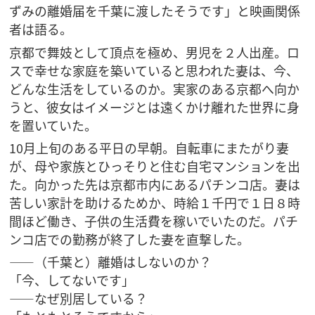
ずみの離婚届を千葉に渡したそうです」と映画関係
者は語る。
京都で舞妓として頂点を極め、男児を２人出産。ロ
スで幸せな家庭を築いていると思われた妻は、今、
どんな生活をしているのか。実家のある京都へ向か
うと、彼女はイメージとは遠くかけ離れた世界に身
を置いていた。
10月上旬のある平日の早朝。自転車にまたがり妻
が、母や家族とひっそりと住む自宅マンションを出
た。向かった先は京都市内にあるパチンコ店。妻は
苦しい家計を助けるためか、時給１千円で１日８時
間ほど働き、子供の生活費を稼いでいたのだ。パチ
ンコ店での勤務が終了した妻を直撃した。
——（千葉と）離婚はしないのか？
「今、してないです」
——なぜ別居している？