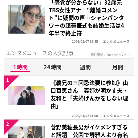
「感覚が分からない」32歳元
TBS女性アナ “離婚コメン
ト”に疑問の声…シャンパンタ
ワーの超豪華式も結婚生活は4
年半で終止符
2026/08/07 16:45
エンタメニュース
エンタメニュースの人気記事
最終更新：2026/08/07 21:00
1時間
24時間
週間
月間
1
《義兄の三回忌法要に参加》山
口百恵さん 義姉が明かす夫・
友和と「夫婦げんかをしない理
由」
2026/04/02 11:00
エンタメニュース
2
菅野美穂長男がイケメンすぎる
と話題 公園で堺雅人より有名