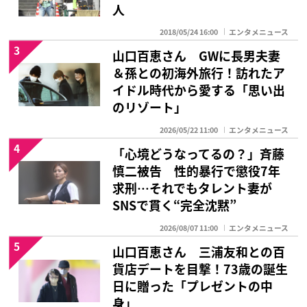
人
2018/05/24 16:00
エンタメニュース
3
山口百恵さん GWに長男夫妻
＆孫との初海外旅行！訪れたア
イドル時代から愛する「思い出
のリゾート」
2026/05/22 11:00
エンタメニュース
4
「心境どうなってるの？」斉藤
慎二被告 性的暴行で懲役7年
求刑…それでもタレント妻が
SNSで貫く“完全沈黙”
2026/08/07 11:00
エンタメニュース
5
山口百恵さん 三浦友和との百
貨店デートを目撃！73歳の誕生
日に贈った「プレゼントの中
身」