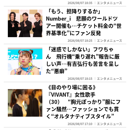
2026/08/07 18:35
エンタメニュース
「もう、担降りするか」
Number_i 悲願のワールドツ
アー開催も…チケット料金の“世
界基準化”にファン反発
2026/08/07 18:25
エンタメニュース
「迷惑でしかない」フワちゃ
ん 飛行機“乗り遅れ”報告に厳
しい声…有吉弘行も苦言を呈し
た“悪癖”
2026/08/07 18:15
エンタメニュース
《目のやり場に困る》
『VIVANT』女性歌手
（30） “胸元ぽっかり”服にフ
ァン騒然…ファッションでも貫
く“オルタナティブスタイル”
2026/08/07 17:10
エンタメニュース