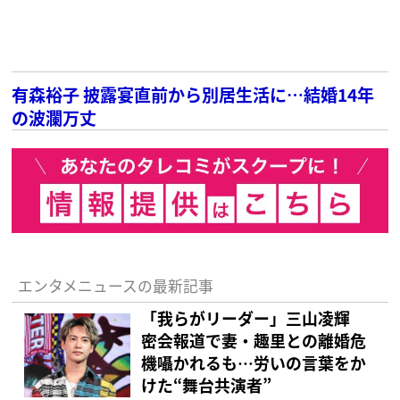
有森裕子 披露宴直前から別居生活に…結婚14年
の波瀾万丈
エンタメニュースの最新記事
「我らがリーダー」三山凌輝
密会報道で妻・趣里との離婚危
機囁かれるも…労いの言葉をか
けた“舞台共演者”