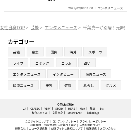
2025/02/08 11:00
エンタメニュース
女性自身TOP
>
芸能
>
エンタメニュース
>
千葉真一が別居！元舞妓
カテゴリー
芸能
皇室
国内
海外
スポーツ
ライフ
コミック
コラム
占い
エンタメニュース
インタビュー
海外ニュース
韓流ニュース
美容
健康
暮らし
グルメ
Official Site
JJ
CLASSY.
VERY
STORY
HERS
Mart
美ST
bis
和食スタイル
女性自身
SmartFLASH
kokode.jp
このサイトについて
コンテンツポリシー
プライバシーポリシー
利用規約
特定商取引法に基づく表記
広告掲載について
運営会社
ニュース提供先
WEBプッシュ通知について
情報提供
お問い合わせ