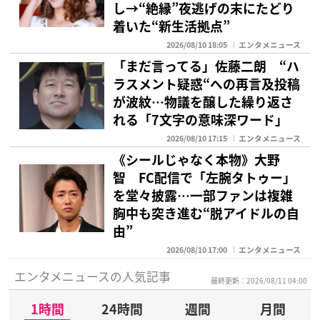
し→“絶縁”夜逃げの末にたどり
着いた“新生活拠点”
2026/08/10 18:05
エンタメニュース
「まだ言ってる」佐藤二朗 “ハ
ラスメント疑惑“への再言及投稿
が波紋…物議を醸した繰り返さ
れる「7文字の意味深ワード」
2026/08/10 17:15
エンタメニュース
《シールじゃなく本物》大野
智 FC配信で「左腕タトゥー」
を堂々披露…一部ファンは複雑
胸中も突き進む“脱アイドルの自
由”
2026/08/10 17:00
エンタメニュース
エンタメニュースの人気記事
最終更新：2026/08/11 04:00
1時間
24時間
週間
月間