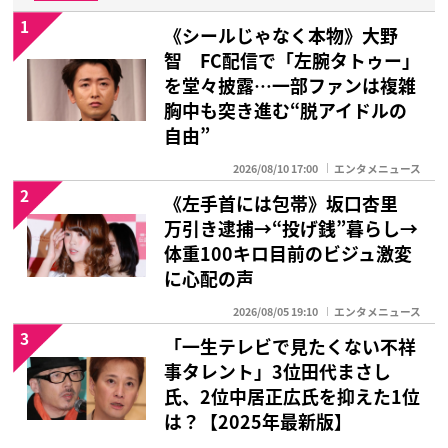
1
《シールじゃなく本物》大野
智 FC配信で「左腕タトゥー」
を堂々披露…一部ファンは複雑
胸中も突き進む“脱アイドルの
自由”
2026/08/10 17:00
エンタメニュース
2
《左手首には包帯》坂口杏里
万引き逮捕→“投げ銭”暮らし→
体重100キロ目前のビジュ激変
に心配の声
2026/08/05 19:10
エンタメニュース
3
「一生テレビで見たくない不祥
事タレント」3位田代まさし
氏、2位中居正広氏を抑えた1位
は？【2025年最新版】