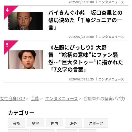
2025/08/03 06:00
エンタメニュース
4
バイきんぐ小峠 坂口杏里との
破局決めた「千原ジュニアの一
言」
2015/07/23 06:00
エンタメニュース
5
《左腕にびっしり》大野
智 “絵柄の意味”にファン騒
然…“巨大タトゥー”に描かれた
「7文字の言葉」
2026/07/09 15:25
エンタメニュース
女性自身TOP
>
芸能
>
エンタメニュース
>
谷原章介の堅実パパ力「
カテゴリー
芸能
皇室
国内
海外
スポーツ