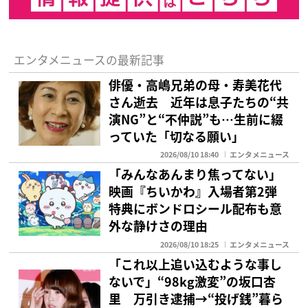
エンタメニュースの最新記事
俳優・高嶋兄弟の母・寿美花代
さん逝去 近年は息子たちの“共
演NG”と“不仲説”も…生前に綴
っていた「切なる願い」
2026/08/10 18:40
エンタメニュース
「みんなあんまり焦ってない」
映画『ちいかわ』入場者第2弾
特典にボンドロシール配布も意
外な静けさの理由
2026/08/10 18:25
エンタメニュース
「これ以上追い込むような事し
ないで」“98kg激変”の坂口杏
里 万引き逮捕→“投げ銭”暮ら