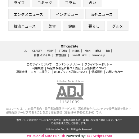
ライフ
コミック
コラム
占い
エンタメニュース
インタビュー
海外ニュース
韓流ニュース
美容
健康
暮らし
グルメ
Official Site
JJ
CLASSY.
VERY
STORY
HERS
Mart
美ST
bis
和食スタイル
女性自身
SmartFLASH
kokode.jp
このサイトについて
コンテンツポリシー
プライバシーポリシー
利用規約
特定商取引法に基づく表記
広告掲載について
運営会社
ニュース提供先
WEBプッシュ通知について
情報提供
お問い合わせ
ABJマークは、この電子書店・電子書籍配信サービスが、著作権者からコンテンツ使用許諾を得た正
規版配信サービスであることを示す登録商標（登録番号 第6091713号）です。
本サイトに掲載されているすべての文章・画像の無断転載・複製行為を固く禁止します。すべて
の著作権は光文社に帰属します。
© Kobunsha Co., Ltd. All Rights Reserved.
WP2Social Auto Publish
Powered By :
XYZScripts.com