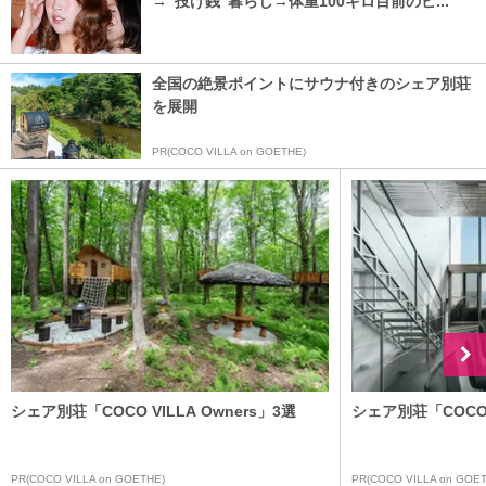
→“投げ銭”暮らし→体重100キロ目前のビ...
全国の絶景ポイントにサウナ付きのシェア別荘
を展開
PR(COCO VILLA on GOETHE)
シェア別荘「COCO VILLA Owners」3選
シェア別荘「COCO V
PR(COCO VILLA on GOETHE)
PR(COCO VILLA on GOET