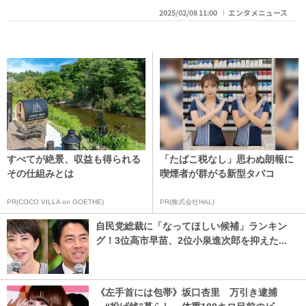
2025/02/08 11:00
エンタメニュース
すべてが絶景、収益も得られる
「たばこ税なし」思わぬ朗報に
その仕組みとは
喫煙者が群がる新型タバコ
PR(COCO VILLA on GOETHE)
PR(株式会社HAL)
自民党総裁に「なってほしい候補」ランキン
グ！3位高市早苗、2位小泉進次郎を抑えた...
《左手首には包帯》坂口杏里 万引き逮捕