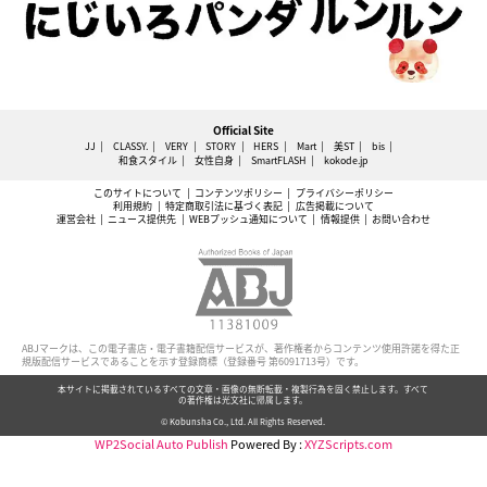
Official Site
JJ
CLASSY.
VERY
STORY
HERS
Mart
美ST
bis
和食スタイル
女性自身
SmartFLASH
kokode.jp
このサイトについて
コンテンツポリシー
プライバシーポリシー
利用規約
特定商取引法に基づく表記
広告掲載について
運営会社
ニュース提供先
WEBプッシュ通知について
情報提供
お問い合わせ
ABJマークは、この電子書店・電子書籍配信サービスが、著作権者からコンテンツ使用許諾を得た正
規版配信サービスであることを示す登録商標（登録番号 第6091713号）です。
本サイトに掲載されているすべての文章・画像の無断転載・複製行為を固く禁止します。すべて
の著作権は光文社に帰属します。
© Kobunsha Co., Ltd. All Rights Reserved.
WP2Social Auto Publish
Powered By :
XYZScripts.com