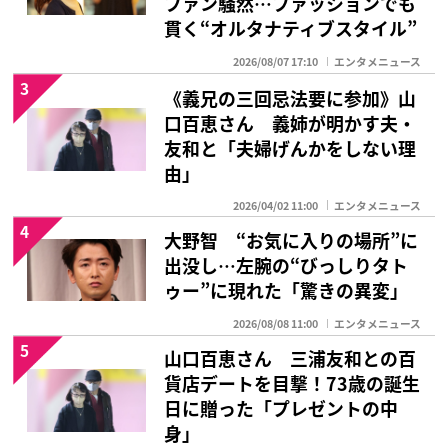
ファン騒然…ファッションでも
貫く“オルタナティブスタイル”
2026/08/07 17:10
エンタメニュース
3
《義兄の三回忌法要に参加》山
口百恵さん 義姉が明かす夫・
友和と「夫婦げんかをしない理
由」
2026/04/02 11:00
エンタメニュース
4
大野智 “お気に入りの場所”に
出没し…左腕の“びっしりタト
ゥー”に現れた「驚きの異変」
2026/08/08 11:00
エンタメニュース
5
山口百恵さん 三浦友和との百
貨店デートを目撃！73歳の誕生
日に贈った「プレゼントの中
身」