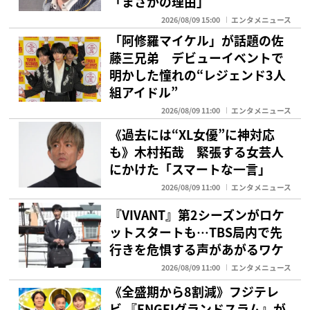
「まさかの理由」
2026/08/09 15:00
エンタメニュース
「阿修羅マイケル」が話題の佐
藤三兄弟 デビューイベントで
明かした憧れの“レジェンド3人
組アイドル”
2026/08/09 11:00
エンタメニュース
《過去には“XL女優”に神対応
も》木村拓哉 緊張する女芸人
にかけた「スマートな一言」
2026/08/09 11:00
エンタメニュース
『VIVANT』第2シーズンがロケ
ットスタートも…TBS局内で先
行きを危惧する声があがるワケ
2026/08/09 11:00
エンタメニュース
《全盛期から8割減》フジテレ
ビ 『ENGEIグランドスラム』が