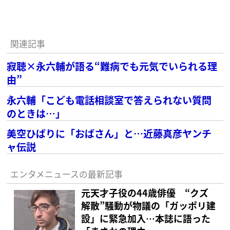
関連記事
寂聴×永六輔が語る“難病でも元気でいられる理
由”
永六輔「こども電話相談室で答えられない質問
のときは…」
美空ひばりに「おばさん」と…近藤真彦ヤンチ
ャ伝説
エンタメニュースの最新記事
元天才子役の44歳俳優 “クズ
解散”騒動が物議の「ガッポリ建
設」に緊急加入…本誌に語った