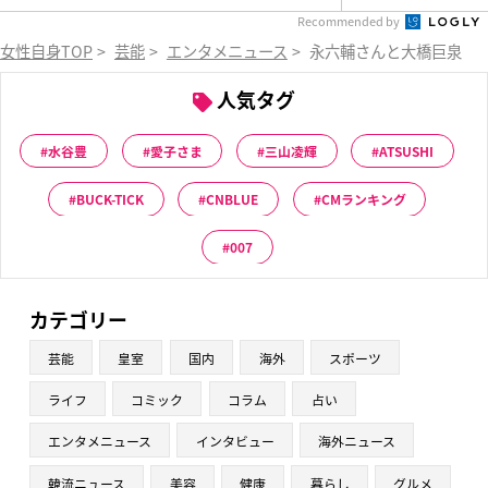
Recommended by
女性自身TOP
>
芸能
>
エンタメニュース
>
永六輔さんと大橋巨泉さん
人気タグ
水谷豊
愛子さま
三山凌輝
ATSUSHI
BUCK-TICK
CNBLUE
CMランキング
007
カテゴリー
芸能
皇室
国内
海外
スポーツ
ライフ
コミック
コラム
占い
エンタメニュース
インタビュー
海外ニュース
韓流ニュース
美容
健康
暮らし
グルメ