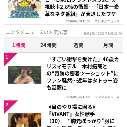
視聴率2.8％の衝撃…「日本一豪
華なネタ番組」が衰退したワケ
2026/08/08 11:00
エンタメニュース
エンタメニュースの人気記事
最終更新：2026/08/09 20:00
1時間
24時間
週間
月間
1
「すごい衝撃を受けた」46歳カ
リスマモデル 木村拓哉と
の“奇跡の密着ツーショット”に
ファン騒然…近年はタトゥー姿
も話題に
2026/05/25 11:00
エンタメニュース
2
《目のやり場に困る》
『VIVANT』女性歌手
（30） “胸元ぽっかり”服に