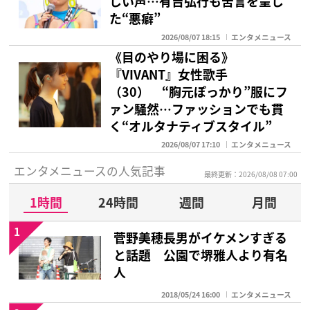
しい声…有吉弘行も苦言を呈し
た“悪癖”
2026/08/07 18:15
エンタメニュース
《目のやり場に困る》
『VIVANT』女性歌手
（30） “胸元ぽっかり”服にフ
ァン騒然…ファッションでも貫
く“オルタナティブスタイル”
2026/08/07 17:10
エンタメニュース
エンタメニュースの人気記事
最終更新：2026/08/08 07:00
1時間
24時間
週間
月間
1
菅野美穂長男がイケメンすぎる
と話題 公園で堺雅人より有名
人
2018/05/24 16:00
エンタメニュース