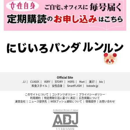
Official Site
JJ
CLASSY.
VERY
STORY
HERS
Mart
美ST
bis
和食スタイル
女性自身
SmartFLASH
kokode.jp
このサイトについて
コンテンツポリシー
プライバシーポリシー
利用規約
特定商取引法に基づく表記
広告掲載について
運営会社
ニュース提供先
WEBプッシュ通知について
情報提供
お問い合わせ