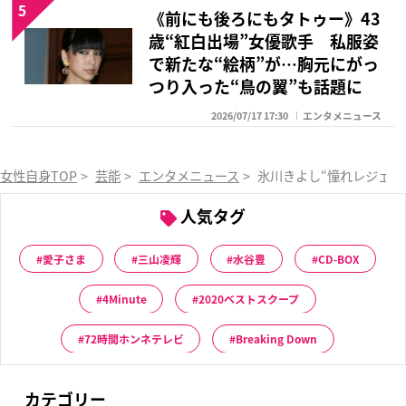
5
《前にも後ろにもタトゥー》43
歳“紅白出場”女優歌手 私服姿
で新たな“絵柄”が…胸元にがっ
つり入った“鳥の翼”も話題に
2026/07/17 17:30
エンタメニュース
女性自身TOP
>
芸能
>
エンタメニュース
>
氷川きよし“憧れレジェン
人気タグ
愛子さま
三山凌輝
水谷豊
CD-BOX
4Minute
2020ベストスクープ
72時間ホンネテレビ
Breaking Down
カテゴリー