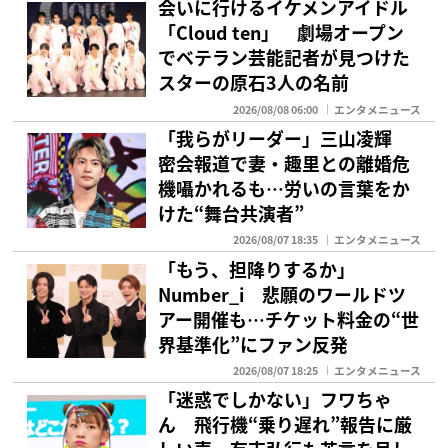
会いに行けるイケメンアイドル
「Cloud ten」 劇場オープン
でベテラン芸能記者が見つけた
スターの原石3人の名前
2026/08/08 06:00
エンタメニュース
「我らがリーダー」三山凌輝
密会報道で妻・趣里との離婚危
機囁かれるも…労いの言葉をか
けた“舞台共演者”
2026/08/07 18:35
エンタメニュース
「もう、担降りするか」
Number_i 悲願のワールドツ
アー開催も…チケット料金の“世
界基準化”にファン反発
2026/08/07 18:25
エンタメニュース
「迷惑でしかない」フワちゃ
ん 飛行機“乗り遅れ”報告に厳