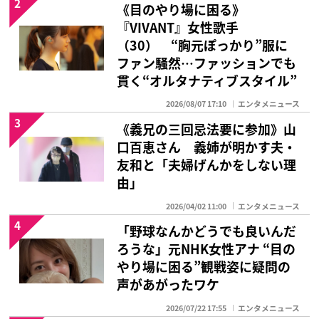
2
《目のやり場に困る》
『VIVANT』女性歌手
（30） “胸元ぽっかり”服に
ファン騒然…ファッションでも
貫く“オルタナティブスタイル”
2026/08/07 17:10
エンタメニュース
3
《義兄の三回忌法要に参加》山
口百恵さん 義姉が明かす夫・
友和と「夫婦げんかをしない理
由」
2026/04/02 11:00
エンタメニュース
4
「野球なんかどうでも良いんだ
ろうな」元NHK女性アナ “目の
やり場に困る”観戦姿に疑問の
声があがったワケ
2026/07/22 17:55
エンタメニュース