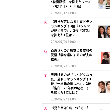
4位斉藤慎二を抑えたワース
ト3は？【2026年版】
2026/06/17 11:00
【続きが気になる】夏ドラマ
ランキング！3位『Tシャツ
が乾くまで』、2位『GTO』
を抑えた1位は？
2026/07/29 11:00
百恵さんの介護支える友和の
覚悟「妻を楽にするのが夫の
務め」
2020/01/22 06:00
見続けるのが「しんどくなっ
た」夏ドラマランキング！3
位『一次元の挿し木』、2位
『告白―25年目の秘密―』
を抑えた1位とは？
2026/07/27 11:00
《見た目は“瓜二つ”で…》