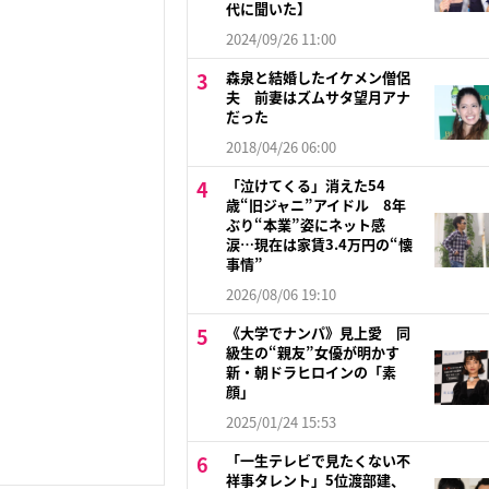
代に聞いた】
2024/09/26 11:00
森泉と結婚したイケメン僧侶
夫 前妻はズムサタ望月アナ
だった
2018/04/26 06:00
「泣けてくる」消えた54
歳“旧ジャニ”アイドル 8年
ぶり“本業”姿にネット感
涙…現在は家賃3.4万円の“懐
事情”
2026/08/06 19:10
《大学でナンパ》見上愛 同
級生の“親友”女優が明かす
新・朝ドラヒロインの「素
顔」
2025/01/24 15:53
「一生テレビで見たくない不
祥事タレント」5位渡部建、