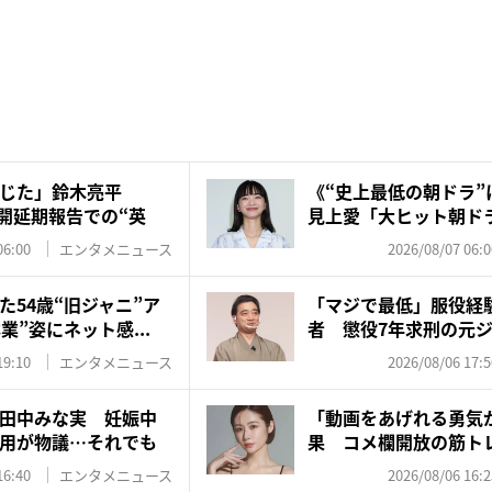
じた」鈴木亮平
《“史上最低の朝ドラ”
』公開延期報告での“英
見上愛「大ヒット朝ド
対...
06:00
エンタメニュース
2026/08/07 06:0
た54歳“旧ジャニ”ア
「マジで最低」服役経
業”姿にネット感...
者 懲役7年求刑の元
を...
19:10
エンタメニュース
2026/08/06 17:5
田中みな実 妊娠中
「動画をあげれる勇気
用が物議…それでも
果 コメ欄開放の筋ト
応…...
16:40
エンタメニュース
2026/08/06 16:2