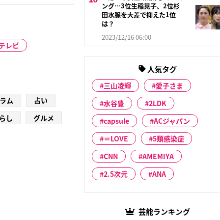
ング…3位生稲晃子、2位杉
田水脈を大差で抑えた1位
は？
2023/12/16 06:00
ネテレビ
人気タグ
三山凌輝
愛子さま
ラム
占い
水谷豊
2LDK
らし
グルメ
capsule
ACジャパン
＝LOVE
5類感染症
CNN
AMEMIYA
2.5次元
ANA
芸能ランキング