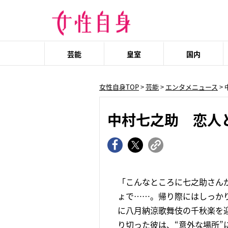
芸能
皇室
国内
女性自身TOP
>
芸能
>
エンタメニュース
>
中村七之助 恋人
「こんなところに七之助さん
ょで……。帰り際にはしっか
に八月納涼歌舞伎の千秋楽を迎
り切った彼は、“意外な場所”に