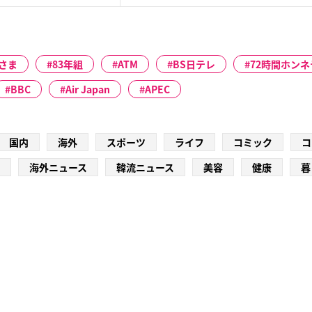
さま
83年組
ATM
BS日テレ
72時間ホン
BBC
Air Japan
APEC
国内
海外
スポーツ
ライフ
コミック
コ
海外ニュース
韓流ニュース
美容
健康
暮