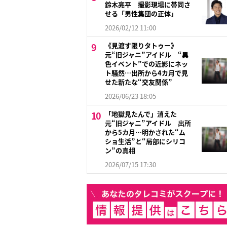
鈴木亮平 撮影現場に帯同さ
せる「男性集団の正体」
2026/02/12 11:00
《見渡す限りタトゥー》
元“旧ジャニ”アイドル “異
色イベント”での近影にネッ
ト騒然…出所から4カ月で見
せた新たな“交友関係”
2026/06/23 18:05
「地獄見たんで」消えた
元“旧ジャニ”アイドル 出所
から5カ月…明かされた“ム
ショ生活”と“局部にシリコ
ン”の真相
2026/07/15 17:30