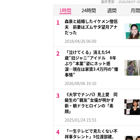
最終更新：2026/08/07 10
1時間
24時間
週間
月間
森泉と結婚したイケメン僧侶
夫 前妻はズムサタ望月アナ
だった
2018/04/26 06:00
「泣けてくる」消えた54
歳“旧ジャニ”アイドル 8年
ぶり“本業”姿にネット感
涙…現在は家賃3.4万円の“懐
事情”
2026/08/06 19:10
《大学でナンパ》見上愛 同
級生の“親友”女優が明かす
新・朝ドラヒロインの「素
顔」
2025/01/24 15:53
「一生テレビで見たくない不
祥事タレント」5位渡部建、