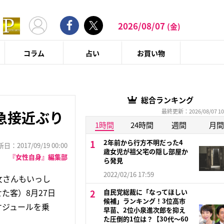
2026/08/07
(金)
コラム
占い
お買い物
総合ランキング
最終更新：2026/08/07 10
急接近ぶり
1時間
24時間
週間
月間
2年前から行方不明だった4
：2017/09/19 00:00
歳女児が祖父宅の隠し部屋か
『女性自身』編集部
ら発見
2022/02/16 17:59
女さんもいっし
た客）8月27日
自民党総裁に「なってほしい
候補」ランキング！3位高市
ケジュールを乗
早苗、2位小泉進次郎を抑え
た圧倒的1位は？【30代〜60