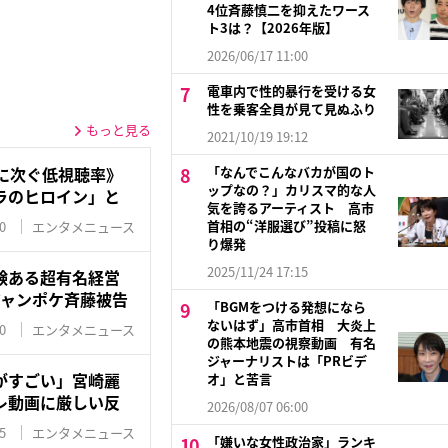
4位斉藤慎二を抑えたワース
ト3は？【2026年版】
2026/06/17 11:00
電車内で性的暴行を受ける女
性を乗客全員が見て見ぬふり
もっと見る
2021/10/19 19:12
に次ぐ低視聴率》
「なんでこんなバカが国のト
ップなの？」カリスマ的な人
ラのヒロイン」と
気を誇るアーティスト 高市
首相の“洋服選び”投稿に怒
0
エンタメニュース
り爆発
2025/11/24 17:15
験ある超有名経営
ジャンポケ斉藤被告
「BGMをつける発想になら
ないはず」高市首相 大炎上
0
エンタメニュース
の熊本地震の視察動画 有名
ジャーナリストは「PRビデ
がすごい」宮崎麗
オ」と苦言
レ動画に厳しい反
2026/08/07 06:00
5
エンタメニュース
「嫌いな女性政治家」ランキ