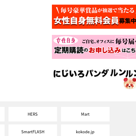
HERS
Mart
SmartFLASH
kokode.jp