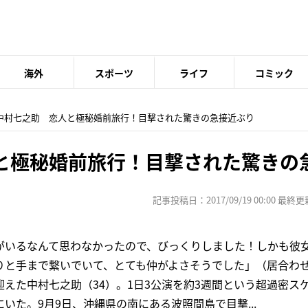
海外
スポーツ
ライフ
コミック
 中村七之助 恋人と極秘婚前旅行！目撃された驚きの急接近ぶり
と極秘婚前旅行！目撃された驚きの
記事投稿日：2017/09/19 00:00 最終更新日
がいるなんて思わなかったので、びっくりしました！しかも彼
りと手まで繋いでいて、とても仲がよさそうでした」（居合わせ
えた中村七之助（34）。1日3公演を約3週間という超過密ス
いた。9月9日、沖縄県の南にある波照間島で目撃...