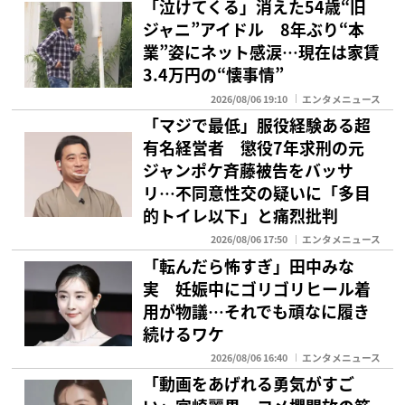
「泣けてくる」消えた54歳“旧
ジャニ”アイドル 8年ぶり“本
業”姿にネット感涙…現在は家賃
3.4万円の“懐事情”
2026/08/06 19:10
エンタメニュース
「マジで最低」服役経験ある超
有名経営者 懲役7年求刑の元
ジャンポケ斉藤被告をバッサ
リ…不同意性交の疑いに「多目
的トイレ以下」と痛烈批判
2026/08/06 17:50
エンタメニュース
「転んだら怖すぎ」田中みな
実 妊娠中にゴリゴリヒール着
用が物議…それでも頑なに履き
続けるワケ
2026/08/06 16:40
エンタメニュース
「動画をあげれる勇気がすご