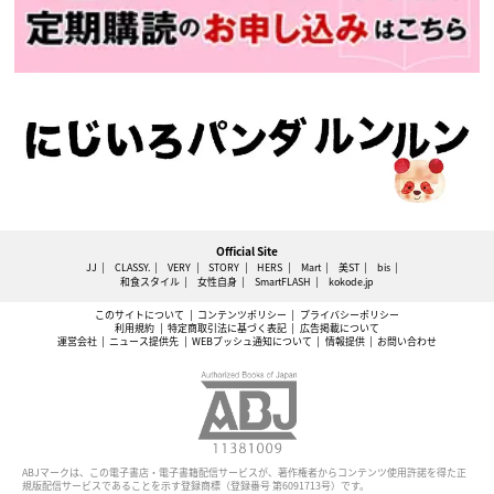
Official Site
JJ
CLASSY.
VERY
STORY
HERS
Mart
美ST
bis
和食スタイル
女性自身
SmartFLASH
kokode.jp
このサイトについて
コンテンツポリシー
プライバシーポリシー
利用規約
特定商取引法に基づく表記
広告掲載について
運営会社
ニュース提供先
WEBプッシュ通知について
情報提供
お問い合わせ
ABJマークは、この電子書店・電子書籍配信サービスが、著作権者からコンテンツ使用許諾を得た正
規版配信サービスであることを示す登録商標（登録番号 第6091713号）です。