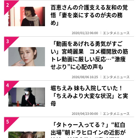
2
百恵さんの介護支える友和の覚
悟「妻を楽にするのが夫の務
め」
2020/01/22 06:00
エンタメニュース
3
「動画をあげれる勇気がすご
い」宮崎麗果 コメ欄開放の筋
トレ動画に厳しい反応…“激痩
せぶり”に心配の声も
2026/08/06 16:25
エンタメニュース
4
堀ちえみ 妹も入院していた！
「ちえみより大変な状況」と実
母
2019/04/23 00:00
エンタメニュース
5
「タトゥー入ってる？」“紅白
出場”朝ドラヒロインの近影が