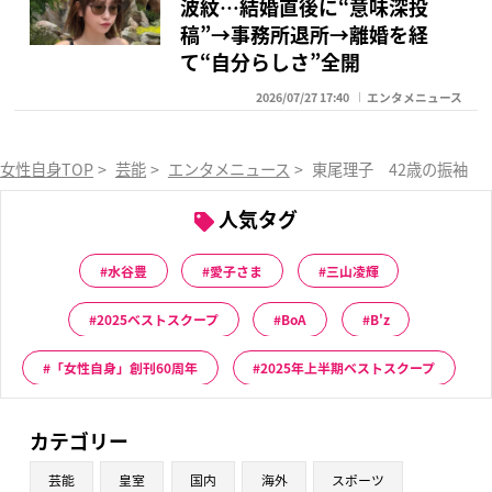
波紋…結婚直後に“意味深投
稿”→事務所退所→離婚を経
て“自分らしさ”全開
2026/07/27 17:40
エンタメニュース
女性自身TOP
>
芸能
>
エンタメニュース
>
東尾理子 42歳の振袖姿
人気タグ
水谷豊
愛子さま
三山凌輝
2025ベストスクープ
BoA
B'z
「女性自身」創刊60周年
2025年上半期ベストスクープ
カテゴリー
芸能
皇室
国内
海外
スポーツ