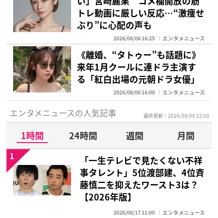
い」宮崎麗果 コメ欄開放の筋
トレ動画に厳しい反応…“激痩せ
ぶり”に心配の声も
2026/08/06 16:25
エンタメニュース
《離婚、“タトゥー”も話題に》
来年1月クールに連ドラ主演す
る「紅白出場の元朝ドラ女優」
2026/08/06 16:00
エンタメニュース
エンタメニュースの人気記事
最終更新：2026/08/06 22:00
1時間
24時間
週間
月間
1
「一生テレビで見たくない不祥
事タレント」5位渡部建、4位斉
藤慎二を抑えたワースト3は？
【2026年版】
2026/06/17 11:00
エンタメニュース