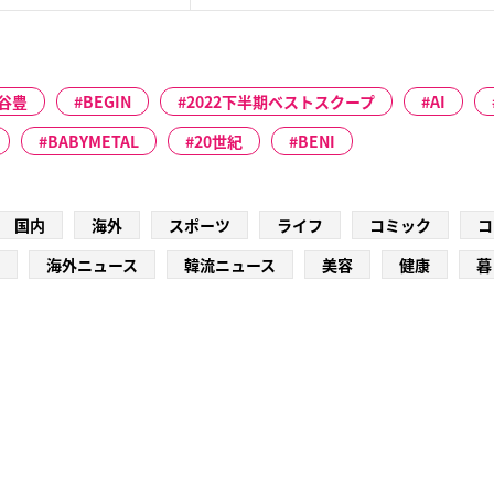
谷豊
BEGIN
2022下半期ベストスクープ
AI
BABYMETAL
20世紀
BENI
国内
海外
スポーツ
ライフ
コミック
コ
海外ニュース
韓流ニュース
美容
健康
暮