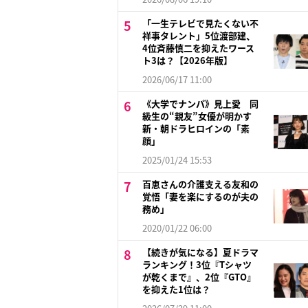
「一生テレビで見たくない不
祥事タレント」5位渡部建、
4位斉藤慎二を抑えたワース
ト3は？【2026年版】
2026/06/17 11:00
《大学でナンパ》見上愛 同
級生の“親友”女優が明かす
新・朝ドラヒロインの「素
顔」
2025/01/24 15:53
百恵さんの介護支える友和の
覚悟「妻を楽にするのが夫の
務め」
2020/01/22 06:00
【続きが気になる】夏ドラマ
ランキング！3位『Tシャツ
が乾くまで』、2位『GTO』
を抑えた1位は？