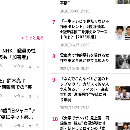
事情”
2026/08/06 19:10
「一生テレビで見たくない不
祥事タレント」5位渡部建、
4位斉藤慎二を抑えたワース
ト3は？【2026年版】
もっと見る
2026/06/17 11:00
」NHK 職員の性
電車内で性的暴行を受ける女
表も「加害者」
性を乗客全員が見て見ぬふり
0
エンタメニュース
2021/10/19 19:12
「なんでこんなバカが国のト
た」鈴木亮平
ップなの？」カリスマ的な人
開延期報告での“英
気を誇るアーティスト 高市
首相の“洋服選び”投稿に怒
0
エンタメニュース
り爆発
2025/11/24 17:15
4歳“旧ジャニ”ア
姿にネット感...
《大学でナンパ》見上愛 同
級生の“親友”女優が明かす
0
エンタメニュース
新・朝ドラヒロインの「素