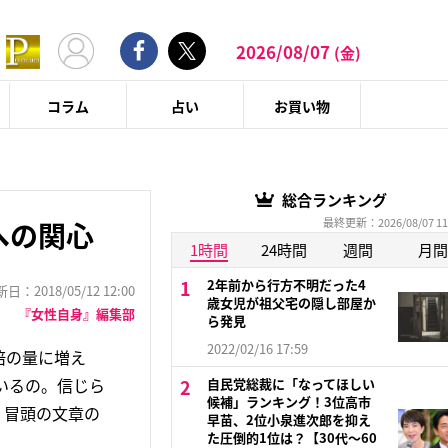
2026/08/07
(金)
コラム
占い
お買い物
総合ランキング
最終更新：2026/08/07 11
への関心
1時間
24時間
週間
月間
2年前から行方不明だった4
：2018/05/12 12:00
歳女児が祖父宅の隠し部屋か
『女性自身』編集部
ら発見
2022/02/16 17:59
倍の量に増え
いるの。信じら
自民党総裁に「なってほしい
候補」ランキング！3位高市
。冒頭の文章の
早苗、2位小泉進次郎を抑え
た圧倒的1位は？【30代〜60