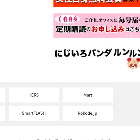
HERS
Mart
SmartFLASH
kokode.jp