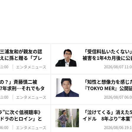
三浦友和が親友の認
「受信料払いたくない
えに孫と贈る「プレ
被害を1年4カ月後に公
は...
11:00
エンタメニュース
2026/08/07 11:0
の？」斉藤慎二被
「知性と想像力を感じ
7年求刑…それでもタ
『TOKYO MER』公
訳...
11:00
エンタメニュース
2026/08/07 06:0
ラ”に次ぐ低視聴率》
「泣けてくる」消えた5
ドラのヒロイン」と
イドル 8年ぶり“本業”
06:00
エンタメニュース
2026/08/06 19:1