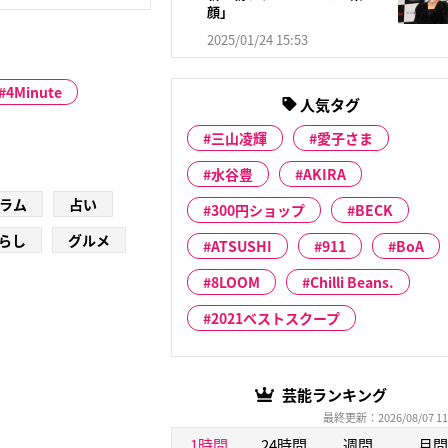
顔」
2025/01/24 15:53
4Minute
人気タグ
三山凌輝
愛子さま
水谷豊
AKIRA
ラム
占い
300円ショップ
BECK
らし
グルメ
ATSUSHI
911
BoA
8LOOM
Chilli Beans.
2021ベストスクープ
芸能ランキング
最終更新：2026/08/07 11
1時間
24時間
週間
月間