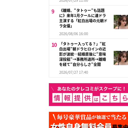
2026/07/29 11:00
《離婚、“タトゥー”も話題
に》来年1月クールに連ドラ
主演する「紅白出場の元朝ド
ラ女優」
2026/08/06 16:00
「タトゥー入ってる？」“紅
白出場”朝ドラヒロインの近
影が波紋…結婚直後に“意味
深投稿”→事務所退所→離婚
を経て“自分らしさ”全開
2026/07/27 17:40