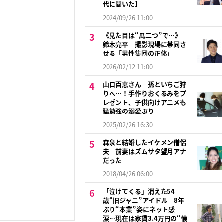
代に聞いた】
2024/09/26 11:00
《見た目は“瓜二つ”で…》
鈴木亮平 撮影現場に帯同さ
せる「男性集団の正体」
2026/02/12 11:00
山口百恵さん 孫といちご狩
りへ…！手作りおくるみをプ
レゼント、子供向けアニメも
猛勉強の溺愛ぶり
2025/02/26 16:30
森泉と結婚したイケメン僧侶
夫 前妻はズムサタ望月アナ
だった
2018/04/26 06:00
「泣けてくる」消えた54
歳“旧ジャニ”アイドル 8年
ぶり“本業”姿にネット感
涙…現在は家賃3.4万円の“懐