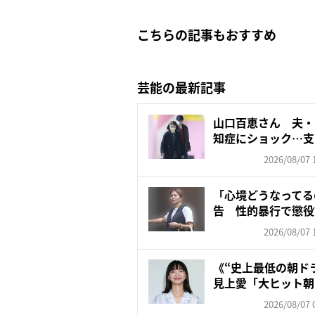
こちらの記事もおすすめ
芸能の最新記事
山口百恵さん 夫・
知症にショック…支
ゼン...
2026/08/07 
「心境どうなってる
告 性的暴行で懲役
レン...
2026/08/07 
《“史上最低の朝ド
見上愛「大ヒット朝
対...
2026/08/07 