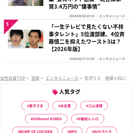
賃3.4万円の“懐事情”
2026/08/06 19:10
エンタメニュース
5
「一生テレビで見たくない不祥
事タレント」5位渡部建、4位斉
藤慎二を抑えたワースト3は？
【2026年版】
2026/06/17 11:00
エンタメニュース
女性自身TOP
>
芸能
>
エンタメニュース
>
宮沢りえ 産婦人科に極秘
人気タグ
愛子さま
水谷豊
三山凌輝
billboard KOREA
9番街レトロ
BUMP OF CHICKEN
BPO
AIセクハラ