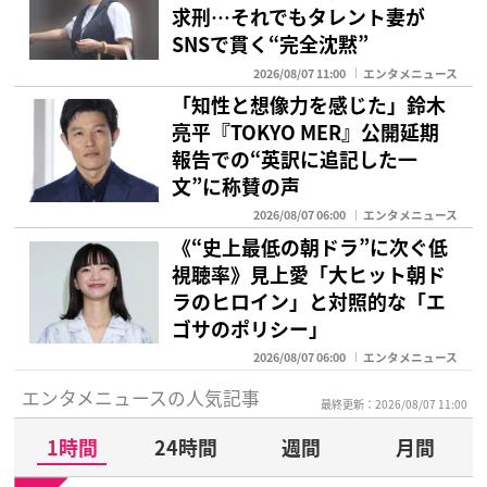
求刑…それでもタレント妻が
SNSで貫く“完全沈黙”
2026/08/07 11:00
エンタメニュース
「知性と想像力を感じた」鈴木
亮平『TOKYO MER』公開延期
報告での“英訳に追記した一
文”に称賛の声
2026/08/07 06:00
エンタメニュース
《“史上最低の朝ドラ”に次ぐ低
視聴率》見上愛「大ヒット朝ド
ラのヒロイン」と対照的な「エ
ゴサのポリシー」
2026/08/07 06:00
エンタメニュース
エンタメニュースの人気記事
最終更新：2026/08/07 11:00
1時間
24時間
週間
月間