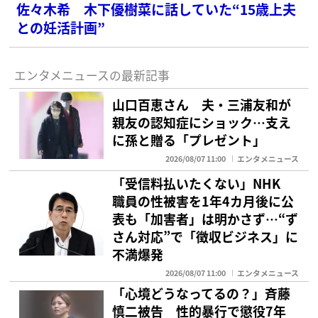
佐々木希 木下優樹菜に話していた“15歳上夫
との妊活計画”
エンタメニュースの最新記事
山口百恵さん 夫・三浦友和が
親友の認知症にショック…支え
に孫と贈る「プレゼント」
2026/08/07 11:00
エンタメニュース
「受信料払いたくない」NHK
職員の性被害を1年4カ月後に公
表も「加害者」は明かさず…“ず
さん対応”で「徴収ビジネス」に
不満爆発
2026/08/07 11:00
エンタメニュース
「心境どうなってるの？」斉藤
慎二被告 性的暴行で懲役7年