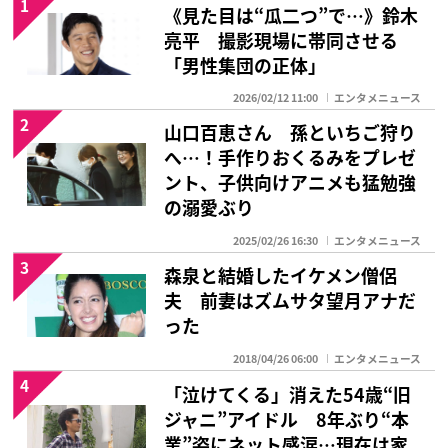
1
《見た目は“瓜二つ”で…》鈴木
亮平 撮影現場に帯同させる
「男性集団の正体」
2026/02/12 11:00
エンタメニュース
2
山口百恵さん 孫といちご狩り
へ…！手作りおくるみをプレゼ
ント、子供向けアニメも猛勉強
の溺愛ぶり
2025/02/26 16:30
エンタメニュース
3
森泉と結婚したイケメン僧侶
夫 前妻はズムサタ望月アナだ
った
2018/04/26 06:00
エンタメニュース
4
「泣けてくる」消えた54歳“旧
ジャニ”アイドル 8年ぶり“本
業”姿にネット感涙…現在は家