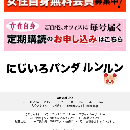
Official Site
JJ
CLASSY.
VERY
STORY
HERS
Mart
美ST
bis
和食スタイル
女性自身
SmartFLASH
kokode.jp
このサイトについて
コンテンツポリシー
プライバシーポリシー
利用規約
特定商取引法に基づく表記
広告掲載について
運営会社
ニュース提供先
WEBプッシュ通知について
情報提供
お問い合わせ