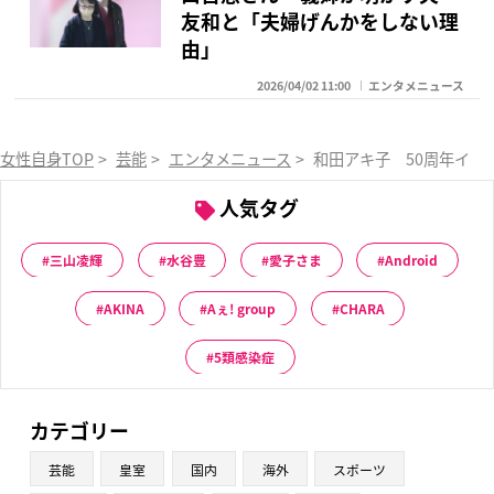
友和と「夫婦げんかをしない理
由」
2026/04/02 11:00
エンタメニュース
女性自身TOP
>
芸能
>
エンタメニュース
>
和田アキ子 50周年イヤ
人気タグ
三山凌輝
水谷豊
愛子さま
Android
AKINA
Aぇ! group
CHARA
5類感染症
カテゴリー
芸能
皇室
国内
海外
スポーツ