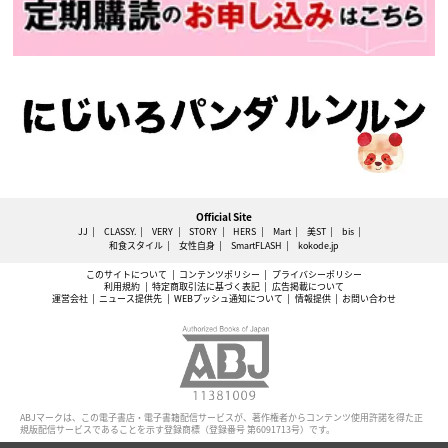
Official Site
JJ
CLASSY.
VERY
STORY
HERS
Mart
美ST
bis
和食スタイル
女性自身
SmartFLASH
kokode.jp
このサイトについて
コンテンツポリシー
プライバシーポリシー
利用規約
特定商取引法に基づく表記
広告掲載について
運営会社
ニュース提供先
WEBプッシュ通知について
情報提供
お問い合わせ
ABJマークは、この電子書店・電子書籍配信サービスが、著作権者からコンテンツ使用許諾を得た正
規版配信サービスであることを示す登録商標（登録番号 第6091713号）です。