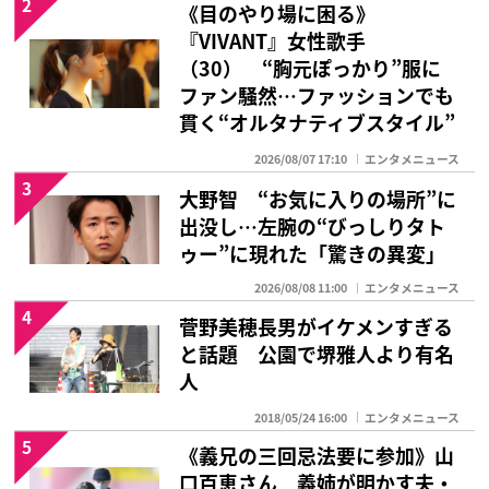
2
《目のやり場に困る》
『VIVANT』女性歌手
（30） “胸元ぽっかり”服に
ファン騒然…ファッションでも
貫く“オルタナティブスタイル”
2026/08/07 17:10
エンタメニュース
3
大野智 “お気に入りの場所”に
出没し…左腕の“びっしりタト
ゥー”に現れた「驚きの異変」
2026/08/08 11:00
エンタメニュース
4
菅野美穂長男がイケメンすぎる
と話題 公園で堺雅人より有名
人
2018/05/24 16:00
エンタメニュース
5
《義兄の三回忌法要に参加》山
口百恵さん 義姉が明かす夫・