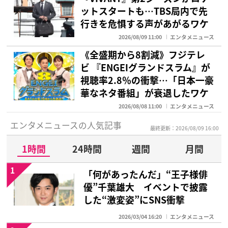
ットスタートも…TBS局内で先
行きを危惧する声があがるワケ
2026/08/09 11:00
エンタメニュース
《全盛期から8割減》フジテレ
ビ 『ENGEIグランドスラム』が
視聴率2.8％の衝撃…「日本一豪
華なネタ番組」が衰退したワケ
2026/08/08 11:00
エンタメニュース
エンタメニュースの人気記事
最終更新：2026/08/09 16:00
1時間
24時間
週間
月間
1
「何があったんだ」“王子様俳
優”千葉雄大 イベントで披露
した“激変姿”にSNS衝撃
2026/03/04 16:20
エンタメニュース