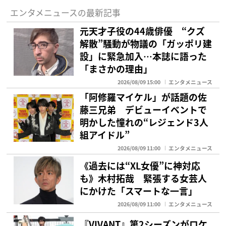
エンタメニュースの最新記事
元天才子役の44歳俳優 “クズ
解散”騒動が物議の「ガッポリ建
設」に緊急加入…本誌に語った
「まさかの理由」
2026/08/09 15:00
エンタメニュース
「阿修羅マイケル」が話題の佐
藤三兄弟 デビューイベントで
明かした憧れの“レジェンド3人
組アイドル”
2026/08/09 11:00
エンタメニュース
《過去には“XL女優”に神対応
も》木村拓哉 緊張する女芸人
にかけた「スマートな一言」
2026/08/09 11:00
エンタメニュース
『VIVANT』第2シーズンがロケ