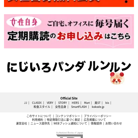
Official Site
JJ
CLASSY.
VERY
STORY
HERS
Mart
美ST
bis
和食スタイル
女性自身
SmartFLASH
kokode.jp
このサイトについて
コンテンツポリシー
プライバシーポリシー
利用規約
特定商取引法に基づく表記
広告掲載について
運営会社
ニュース提供先
WEBプッシュ通知について
情報提供
お問い合わせ