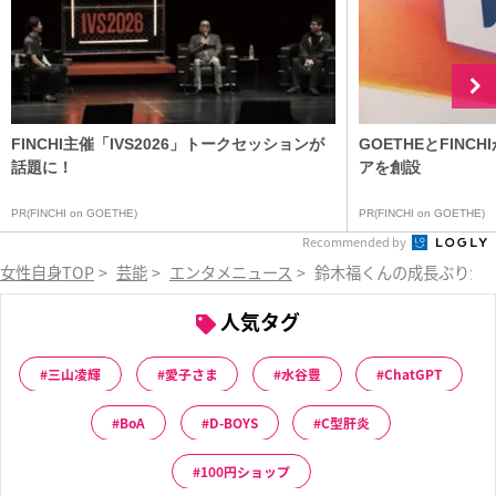
FINCHI主催「IVS2026」トークセッションが
GOETHEとFIN
話題に！
アを創設
PR(FINCHI on GOETHE)
PR(FINCHI on GOETHE)
Recommended by
女性自身TOP
>
芸能
>
エンタメニュース
>
鈴木福くんの成長ぶりが
人気タグ
三山凌輝
愛子さま
水谷豊
ChatGPT
BoA
D-BOYS
C型肝炎
100円ショップ