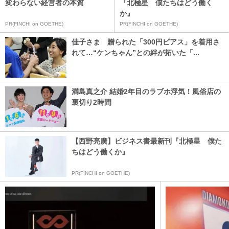
変わらない経営者の本質
『北極星 僕たちはどう働く
か』
PR(FINCHI on GOETHE)
PR(FINCHI on GOETHE)
佳子さま 贈られた「300円ピアス」を着用さ
れて…“ケンちゃん”との絆が拓いた「...
満島真之介 結婚2年目のラブホ浮気！風俗店の
裏切り2時間
【西野亮廣】ビジネス書最新刊『北極星 僕た
ちはどう働くか』
PR(FINCHI on GOETHE)