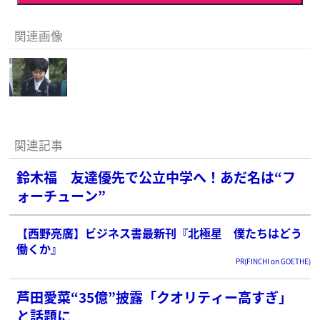
関連画像
関連記事
鈴木福 友達優先で公立中学へ！あだ名は“フ
ォーチューン”
【西野亮廣】ビジネス書最新刊『北極星 僕たちはどう
働くか』
PR(FINCHI on GOETHE)
芦田愛菜“35億”披露「クオリティー高すぎ」
と話題に