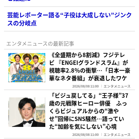
芸能レポーター語る“子役は大成しない”ジンク
スの分岐点
エンタメニュースの最新記事
《全盛期から8割減》フジテレ
ビ 『ENGEIグランドスラム』が
視聴率2.8％の衝撃…「日本一豪
華なネタ番組」が衰退したワケ
2026/08/08 11:00
エンタメニュース
「ビジュ戻してる」“王子様”37
歳の元戦隊ヒーロー俳優 ふっ
くらビジュアルからの“激や
せ”回帰にSNS騒然…語ってい
た“加齢を気にしない”心境
2026/08/08 11:00
エンタメニュース