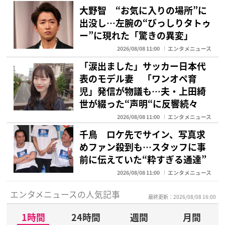
大野智 “お気に入りの場所”に
出没し…左腕の“びっしりタトゥ
ー”に現れた「驚きの異変」
2026/08/08 11:00
エンタメニュース
「涙出ました」サッカー日本代
表のモデル妻 「ワンオペ育
児」発信が物議も…夫・上田綺
世が綴った“声明“に反響続々
2026/08/08 11:00
エンタメニュース
千鳥 ロケ先でサイン、写真求
めファン殺到も…スタッフに事
前に伝えていた“粋すぎる通達”
2026/08/08 11:00
エンタメニュース
エンタメニュースの人気記事
最終更新：2026/08/08 16:00
1時間
24時間
週間
月間