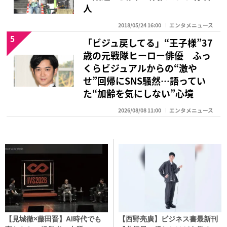
人
2018/05/24 16:00
エンタメニュース
5
「ビジュ戻してる」“王子様”37
歳の元戦隊ヒーロー俳優 ふっ
くらビジュアルからの“激や
せ”回帰にSNS騒然…語ってい
た“加齢を気にしない”心境
2026/08/08 11:00
エンタメニュース
【見城徹×藤田晋】AI時代でも
【西野亮廣】ビジネス書最新刊