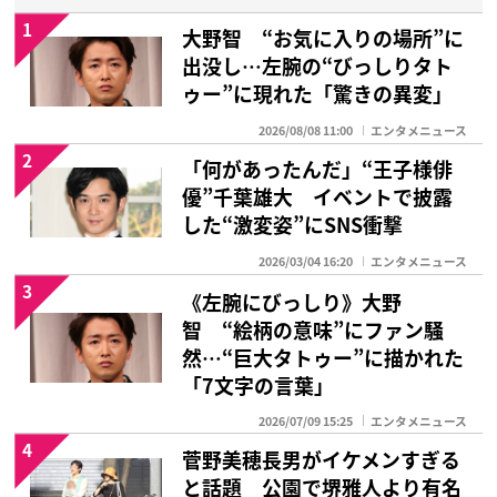
1
大野智 “お気に入りの場所”に
出没し…左腕の“びっしりタト
ゥー”に現れた「驚きの異変」
2026/08/08 11:00
エンタメニュース
2
「何があったんだ」“王子様俳
優”千葉雄大 イベントで披露
した“激変姿”にSNS衝撃
2026/03/04 16:20
エンタメニュース
3
《左腕にびっしり》大野
智 “絵柄の意味”にファン騒
然…“巨大タトゥー”に描かれた
「7文字の言葉」
2026/07/09 15:25
エンタメニュース
4
菅野美穂長男がイケメンすぎる
と話題 公園で堺雅人より有名