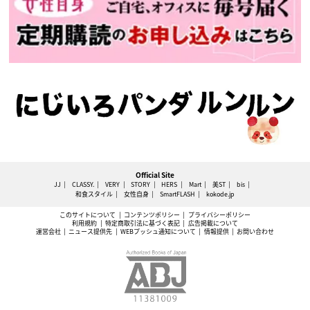
Official Site
JJ
CLASSY.
VERY
STORY
HERS
Mart
美ST
bis
和食スタイル
女性自身
SmartFLASH
kokode.jp
このサイトについて
コンテンツポリシー
プライバシーポリシー
利用規約
特定商取引法に基づく表記
広告掲載について
運営会社
ニュース提供先
WEBプッシュ通知について
情報提供
お問い合わせ