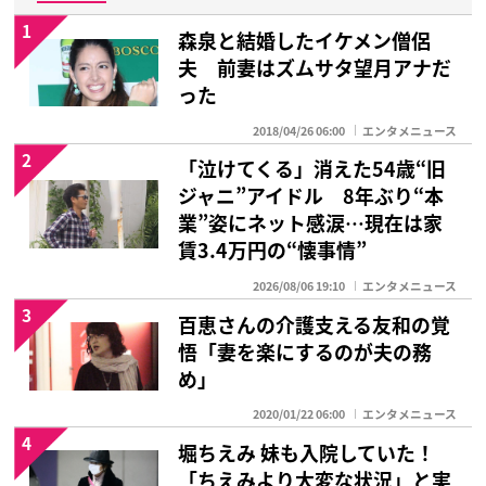
1
森泉と結婚したイケメン僧侶
夫 前妻はズムサタ望月アナだ
った
2018/04/26 06:00
エンタメニュース
2
「泣けてくる」消えた54歳“旧
ジャニ”アイドル 8年ぶり“本
業”姿にネット感涙…現在は家
賃3.4万円の“懐事情”
2026/08/06 19:10
エンタメニュース
3
百恵さんの介護支える友和の覚
悟「妻を楽にするのが夫の務
め」
2020/01/22 06:00
エンタメニュース
4
堀ちえみ 妹も入院していた！
「ちえみより大変な状況」と実