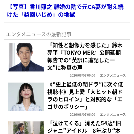
【写真】香川照之 離婚の陰で元CA妻が耐え続
けた「梨園いじめ」の地獄
エンタメニュースの最新記事
「知性と想像力を感じた」鈴木
亮平『TOKYO MER』公開延期
報告での“英訳に追記した一
文”に称賛の声
2026/08/07 06:00
エンタメニュース
《“史上最低の朝ドラ”に次ぐ低
視聴率》見上愛「大ヒット朝ド
ラのヒロイン」と対照的な「エ
ゴサのポリシー」
2026/08/07 06:00
エンタメニュース
「泣けてくる」消えた54歳“旧
ジャニ”アイドル 8年ぶり“本