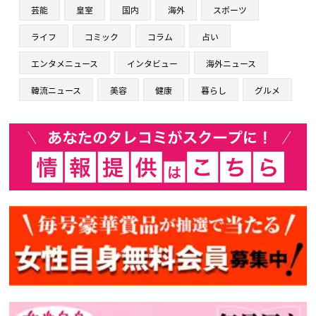
芸能
皇室
国内
海外
スポーツ
ライフ
コミック
コラム
占い
エンタメニュース
インタビュー
海外ニュース
韓流ニュース
美容
健康
暮らし
グルメ