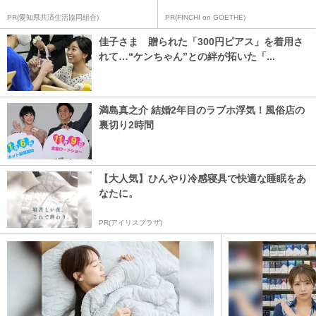
PR(愛知県共済生活協同組合)
PR(FINCHI on GOETHE)
佳子さま 贈られた「300円ピアス」を着用さ
れて…“ケンちゃん”との絆が拓いた「...
満島真之介 結婚2年目のラブホ浮気！風俗店の
裏切り2時間
【大人気】ひんやり冷感寝具で快適な睡眠をあ
なたに。
PR(アイリスプラザ)