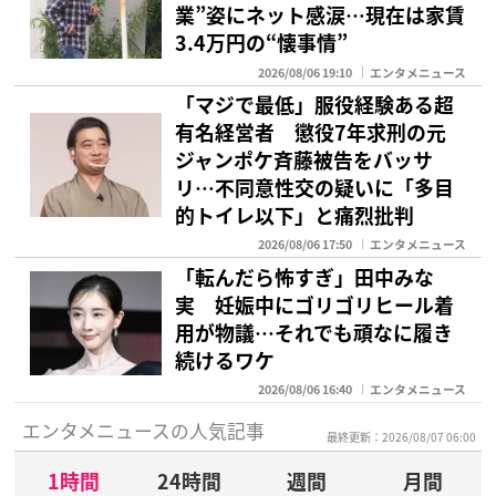
業”姿にネット感涙…現在は家賃
3.4万円の“懐事情”
2026/08/06 19:10
エンタメニュース
「マジで最低」服役経験ある超
有名経営者 懲役7年求刑の元
ジャンポケ斉藤被告をバッサ
リ…不同意性交の疑いに「多目
的トイレ以下」と痛烈批判
2026/08/06 17:50
エンタメニュース
「転んだら怖すぎ」田中みな
実 妊娠中にゴリゴリヒール着
用が物議…それでも頑なに履き
続けるワケ
2026/08/06 16:40
エンタメニュース
エンタメニュースの人気記事
最終更新：2026/08/07 06:00
1時間
24時間
週間
月間