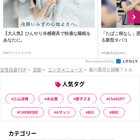
【大人気】ひんやり冷感寝具で快適な睡眠を
「たばこ税なし」
あなたに。
る新型タバコ
PR(アイリスプラザ)
PR(株式会社HAL)
Recommended by
女性自身TOP
>
芸能
>
エンタメニュース
>
香川真司と誤解？トルコから
人気タグ
三山凌輝
水谷豊
愛子さま
ChatGPT
CHERRSEE
Aマッソ
BiS
BBC
カテゴリー