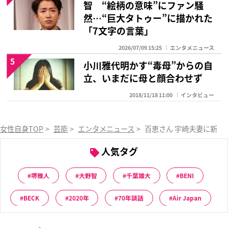
智 “絵柄の意味”にファン騒
然…“巨大タトゥー”に描かれた
「7文字の言葉」
2026/07/09 15:25
エンタメニュース
5
小川雅代明かす“毒母”からの自
立、いまだに母と顔合わせず
2018/11/18 11:00
インタビュー
女性自身TOP
>
芸能
>
エンタメニュース
>
百恵さん 宇崎夫妻に新曲
人気タグ
堺雅人
大野智
千葉雄大
BENI
BECK
2020年
70年談話
Air Japan