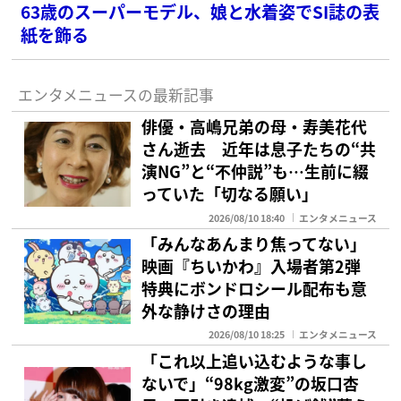
63歳のスーパーモデル、娘と水着姿でSI誌の表
紙を飾る
エンタメニュースの最新記事
俳優・高嶋兄弟の母・寿美花代
さん逝去 近年は息子たちの“共
演NG”と“不仲説”も…生前に綴
っていた「切なる願い」
2026/08/10 18:40
エンタメニュース
「みんなあんまり焦ってない」
映画『ちいかわ』入場者第2弾
特典にボンドロシール配布も意
外な静けさの理由
2026/08/10 18:25
エンタメニュース
「これ以上追い込むような事し
ないで」“98kg激変”の坂口杏