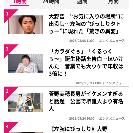
1時間
24時間
週間
月間
1
大野智 “お気に入りの場所”に
出没し…左腕の“びっしりタト
ゥー”に現れた「驚きの異変」
2026/08/08 11:00
エンタメニュース
2
「カラダぐぅ」「くるっく
ぅ〜」誕生秘話を告白…ほいけ
んた 営業でも大ウケで年収は
3倍に！
2026/08/09 11:00
インタビュー
3
菅野美穂長男がイケメンすぎる
と話題 公園で堺雅人より有名
人
2018/05/24 16:00
エンタメニュース
4
《左腕にびっしり》大野