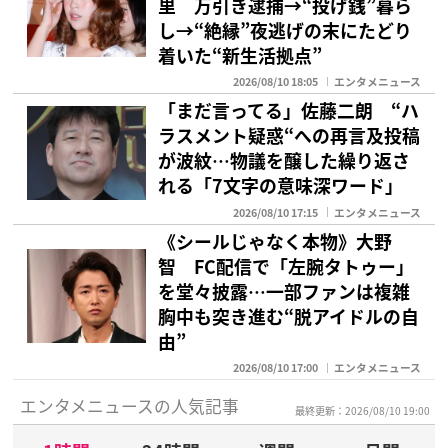
里 万引き逮捕→“投げ銭”暮ら
し→“絶縁”夜逃げの末にたどり
着いた“新生活拠点”
2026/08/10 18:05
エンタメニュース
「まだ言ってる」佐藤二朗 “ハ
ラスメント疑惑“への再言及投稿
が波紋…物議を醸した繰り返さ
れる「7文字の意味深ワード」
2026/08/10 17:15
エンタメニュース
《シールじゃなく本物》大野
智 FC配信で「左腕タトゥー」
を堂々披露…一部ファンは複雑
胸中も突き進む“脱アイドルの自
由”
2026/08/10 17:00
エンタメニュース
エンタメニュースの人気記事
最終更新：2026/08/10 19:00