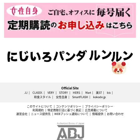
Official Site
JJ
CLASSY.
VERY
STORY
HERS
Mart
美ST
bis
和食スタイル
女性自身
SmartFLASH
kokode.jp
このサイトについて
コンテンツポリシー
プライバシーポリシー
利用規約
特定商取引法に基づく表記
広告掲載について
運営会社
ニュース提供先
WEBプッシュ通知について
情報提供
お問い合わせ