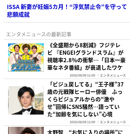
ISSA 新妻が妊娠5カ月！“浮気禁止令”を守って
悲願成就
エンタメニュースの最新記事
《全盛期から8割減》フジテレ
ビ 『ENGEIグランドスラム』が
視聴率2.8％の衝撃…「日本一豪
華なネタ番組」が衰退したワケ
2026/08/08 11:00
エンタメニュース
「ビジュ戻してる」“王子様”37
歳の元戦隊ヒーロー俳優 ふっ
くらビジュアルからの“激や
せ”回帰にSNS騒然…語ってい
た“加齢を気にしない”心境
2026/08/08 11:00
エンタメニュース
大野智 “お気に入りの場所”に