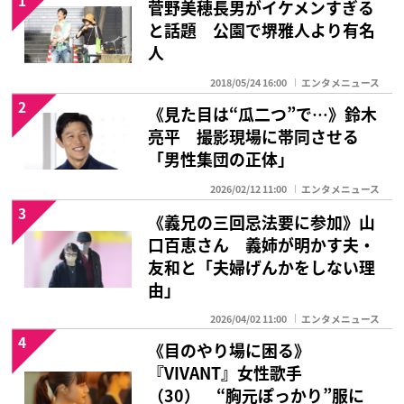
菅野美穂長男がイケメンすぎる
と話題 公園で堺雅人より有名
人
2018/05/24 16:00
エンタメニュース
2
《見た目は“瓜二つ”で…》鈴木
亮平 撮影現場に帯同させる
「男性集団の正体」
2026/02/12 11:00
エンタメニュース
3
《義兄の三回忌法要に参加》山
口百恵さん 義姉が明かす夫・
友和と「夫婦げんかをしない理
由」
2026/04/02 11:00
エンタメニュース
4
《目のやり場に困る》
『VIVANT』女性歌手
（30） “胸元ぽっかり”服に