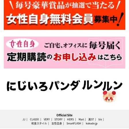
Official Site
JJ
CLASSY.
VERY
STORY
HERS
Mart
美ST
bis
和食スタイル
女性自身
SmartFLASH
kokode.jp