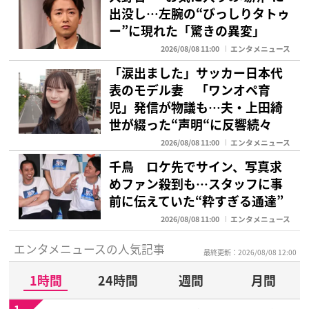
出没し…左腕の“びっしりタトゥ
ー”に現れた「驚きの異変」
2026/08/08 11:00
エンタメニュース
「涙出ました」サッカー日本代
表のモデル妻 「ワンオペ育
児」発信が物議も…夫・上田綺
世が綴った“声明“に反響続々
2026/08/08 11:00
エンタメニュース
千鳥 ロケ先でサイン、写真求
めファン殺到も…スタッフに事
前に伝えていた“粋すぎる通達”
2026/08/08 11:00
エンタメニュース
エンタメニュースの人気記事
最終更新：2026/08/08 12:00
1時間
24時間
週間
月間
1