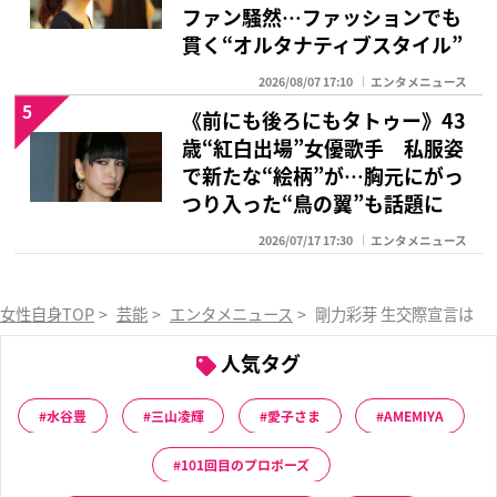
ファン騒然…ファッションでも
貫く“オルタナティブスタイル”
2026/08/07 17:10
エンタメニュース
5
《前にも後ろにもタトゥー》43
歳“紅白出場”女優歌手 私服姿
で新たな“絵柄”が…胸元にがっ
つり入った“鳥の翼”も話題に
2026/07/17 17:30
エンタメニュース
女性自身TOP
>
芸能
>
エンタメニュース
>
剛力彩芽 生交際宣言はま
人気タグ
水谷豊
三山凌輝
愛子さま
AMEMIYA
101回目のプロポーズ