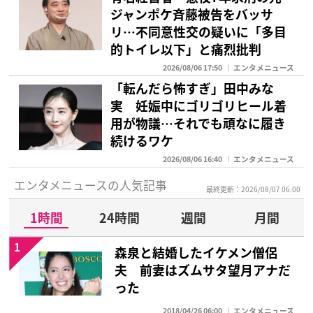
ジャンポケ斉藤被告をバッサ
リ…不同意性交の疑いに「多目
的トイレ以下」と痛烈批判
2026/08/06 17:50
エンタメニュース
「転んだら怖すぎ」田中みな
実 妊娠中にゴリゴリヒール着
用が物議…それでも頑なに履き
続けるワケ
2026/08/06 16:40
エンタメニュース
エンタメニュースの人気記事
最終更新：2026/08/07 06:00
1時間
24時間
週間
月間
1
森泉と結婚したイケメン僧侶
夫 前妻はズムサタ望月アナだ
った
2018/04/26 06:00
エンタメニュース