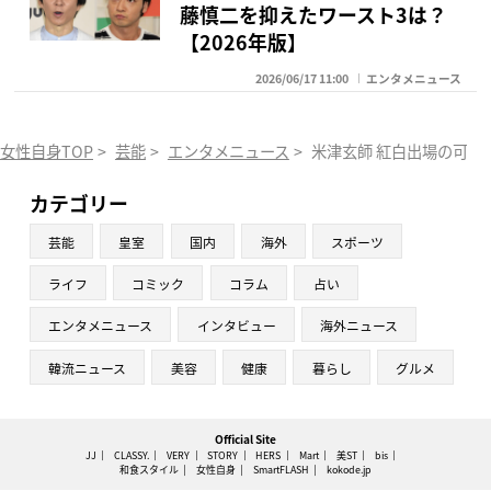
藤慎二を抑えたワースト3は？
【2026年版】
2026/06/17 11:00
エンタメニュース
女性自身TOP
>
芸能
>
エンタメニュース
>
米津玄師 紅白出場の可能性
カテゴリー
芸能
皇室
国内
海外
スポーツ
ライフ
コミック
コラム
占い
エンタメニュース
インタビュー
海外ニュース
韓流ニュース
美容
健康
暮らし
グルメ
Official Site
JJ
CLASSY.
VERY
STORY
HERS
Mart
美ST
bis
和食スタイル
女性自身
SmartFLASH
kokode.jp