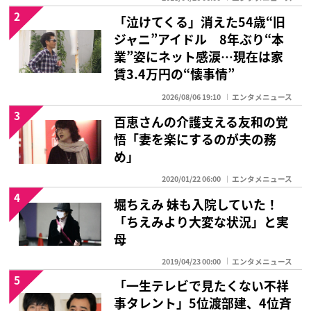
2
「泣けてくる」消えた54歳“旧
ジャニ”アイドル 8年ぶり“本
業”姿にネット感涙…現在は家
賃3.4万円の“懐事情”
2026/08/06 19:10
エンタメニュース
3
百恵さんの介護支える友和の覚
悟「妻を楽にするのが夫の務
め」
2020/01/22 06:00
エンタメニュース
4
堀ちえみ 妹も入院していた！
「ちえみより大変な状況」と実
母
2019/04/23 00:00
エンタメニュース
5
「一生テレビで見たくない不祥
事タレント」5位渡部建、4位斉