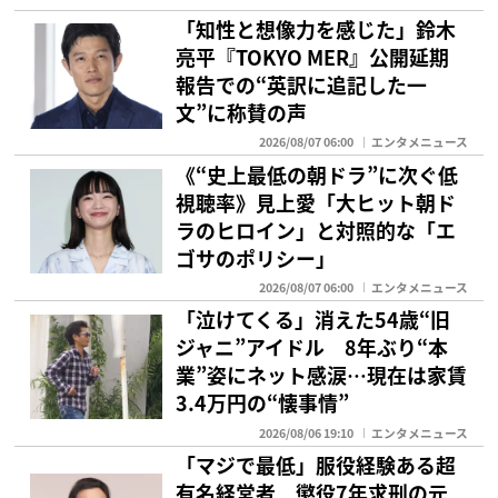
「知性と想像力を感じた」鈴木
亮平『TOKYO MER』公開延期
報告での“英訳に追記した一
文”に称賛の声
2026/08/07 06:00
エンタメニュース
《“史上最低の朝ドラ”に次ぐ低
視聴率》見上愛「大ヒット朝ド
ラのヒロイン」と対照的な「エ
ゴサのポリシー」
2026/08/07 06:00
エンタメニュース
「泣けてくる」消えた54歳“旧
ジャニ”アイドル 8年ぶり“本
業”姿にネット感涙…現在は家賃
3.4万円の“懐事情”
2026/08/06 19:10
エンタメニュース
「マジで最低」服役経験ある超
有名経営者 懲役7年求刑の元