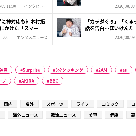
家...
/09 11:00
インタビュー
2026/08/09 
優”に神対応も》木村拓
「カラダぐぅ」「くる
にかけた「スマー
話を告白…ほいけんた
で年...
11:00
エンタメニュース
2026/08/09 
谷豊
5urprise
3分クッキング
2AM
au
ープ
AKIRA
BBC
国内
海外
スポーツ
ライフ
コミック
コ
海外ニュース
韓流ニュース
美容
健康
暮