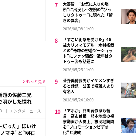
大野智 “お気に入りの場
所”に出没し…左腕の“びっ
しりタトゥー”に現れた「驚
きの異変」
2026/08/08 11:00
「すごい衝撃を受けた」46
歳カリスマモデル 木村拓哉
との“奇跡の密着ツーショッ
ト”にファン騒然…近年はタ
トゥー姿も話題に
2026/05/25 11:00
菅野美穂長男がイケメンすぎ
もっと見る
ると話題 公園で堺雅人より
有名人
話題の佐藤三兄
2018/05/24 16:00
で明かした憧れ
「アホか」芥川賞作家も苦
0
エンタメニュース
言…高市首相 熊本地震の視
察動画が大炎上、被災地訪問
ーだった」ほいけ
を“プロモーションビデオ
ノマネ”と“明石
化”と波紋