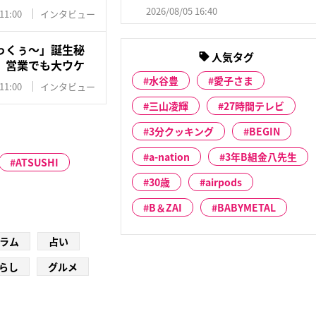
2026/08/05 16:40
11:00
インタビュー
っくぅ〜」誕生秘
人気タグ
 営業でも大ウケ
水谷豊
愛子さま
11:00
インタビュー
三山凌輝
27時間テレビ
3分クッキング
BEGIN
a-nation
3年B組金八先生
ATSUSHI
30歳
airpods
B＆ZAI
BABYMETAL
ラム
占い
らし
グルメ