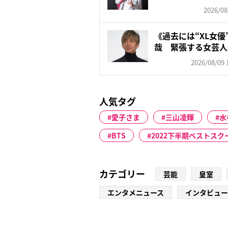
2026/08
《過去には“XL女
哉 緊張する女芸人
ト...
2026/08/09 
人気タグ
愛子さま
三山凌輝
水
BTS
2022下半期ベストスク
カテゴリー
芸能
皇室
エンタメニュース
インタビュー