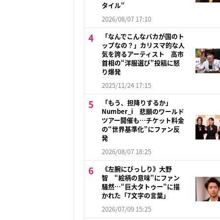
タイル”
2026/08/07 17:10
「なんでこんなバカが国のト
ップなの？」カリスマ的な人
気を誇るアーティスト 高市
首相の“洋服選び”投稿に怒
り爆発
2025/11/24 17:15
「もう、担降りするか」
Number_i 悲願のワールド
ツアー開催も…チケット料金
の“世界基準化”にファン反
発
2026/08/07 18:25
《左腕にびっしり》大野
智 “絵柄の意味”にファン
騒然…“巨大タトゥー”に描
かれた「7文字の言葉」
2026/07/09 15:25