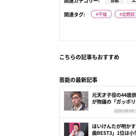
関連カテゴリー:
芸能
エ
関連タグ:
不倫
北野武
こちらの記事もおすすめ
芸能の最新記事
元天才子役の44歳
が物議の「ガッポリ
入…...
2026/08/09 
ほいけんたが明かす
曲BEST3」1位は小