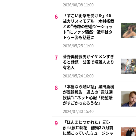
2026/08/08 11:00
「すごい衝撃を受けた」46
歳カリスマモデル 木村拓哉
との“奇跡の密着ツーショッ
ト”にファン騒然…近年はタ
トゥー姿も話題に
2026/05/25 11:00
菅野美穂長男がイケメンすぎ
ると話題 公園で堺雅人より
有名人
2018/05/24 16:00
「本当なら酷い話」黒田勇樹
が離婚報告 過去の“意味深
投稿”にネット心配「絶望感
がすごかったろうな」
2024/07/30 15:40
「ほんまにつかれた」元E-
girls藤井萩花 離婚2カ月前
に起こっていたミュージシャ