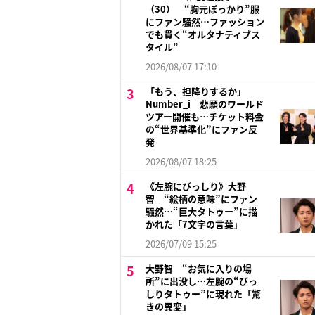
（30） “胸元ぽっかり”服
にファン騒然…ファッション
でも貫く“オルタナティブス
タイル”
2026/08/07 17:10
「もう、担降りするか」
Number_i 悲願のワールド
ツアー開催も…チケット料金
の“世界基準化”にファン反
発
2026/08/07 18:25
《左腕にびっしり》大野
智 “絵柄の意味”にファン
騒然…“巨大タトゥー”に描
かれた「7文字の言葉」
2026/07/09 15:25
大野智 “お気に入りの場
所”に出没し…左腕の“びっ
しりタトゥー”に現れた「驚
きの異変」