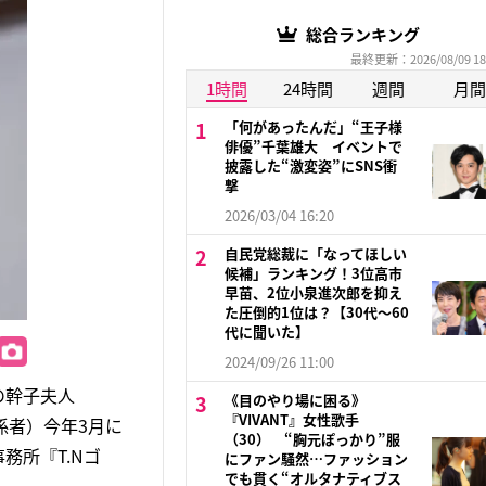
総合ランキング
最終更新：2026/08/09 18
1時間
24時間
週間
月間
「何があったんだ」“王子様
俳優”千葉雄大 イベントで
披露した“激変姿”にSNS衝
撃
2026/03/04 16:20
自民党総裁に「なってほしい
候補」ランキング！3位高市
早苗、2位小泉進次郎を抑え
た圧倒的1位は？【30代〜60
代に聞いた】
2024/09/26 11:00
の幹子夫人
《目のやり場に困る》
『VIVANT』女性歌手
係者）今年3月に
（30） “胸元ぽっかり”服
務所『T.Nゴ
にファン騒然…ファッション
でも貫く“オルタナティブス