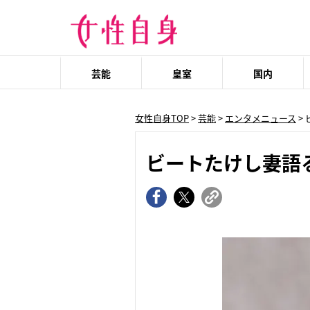
芸能
皇室
国内
女性自身TOP
>
芸能
>
エンタメニュース
>
ビートたけし妻語