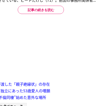
せている、ビートたけし（71）。前出の事務所関係者...
記事の続きを読む
が渡した「親子絶縁状」の存在
独立にあった53歳愛人の嘆願
不倫同棲”始めた意外な場所