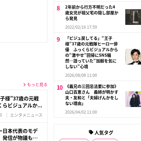
2年前から行方不明だった4
歳女児が祖父宅の隠し部屋か
ら発見
2022/02/16 17:59
「ビジュ戻してる」“王子
様”37歳の元戦隊ヒーロー俳
優 ふっくらビジュアルから
の“激やせ”回帰にSNS騒
然…語っていた“加齢を気に
しない”心境
2026/08/08 11:00
もっと見る
《義兄の三回忌法要に参加》
山口百恵さん 義姉が明かす
夫・友和と「夫婦げんかをし
子様”37歳の元戦
ない理由」
らビジュアルか...
2026/04/02 11:00
0
エンタメニュース
ー日本代表のモデ
人気タグ
」発信が物議も…