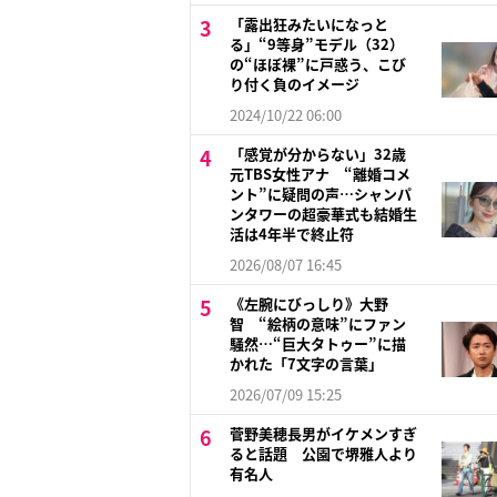
「露出狂みたいになっと
る」“9等身”モデル（32）
の“ほぼ裸”に戸惑う、こび
り付く負のイメージ
2024/10/22 06:00
「感覚が分からない」32歳
元TBS女性アナ “離婚コメ
ント”に疑問の声…シャンパ
ンタワーの超豪華式も結婚生
活は4年半で終止符
2026/08/07 16:45
《左腕にびっしり》大野
智 “絵柄の意味”にファン
騒然…“巨大タトゥー”に描
かれた「7文字の言葉」
2026/07/09 15:25
菅野美穂長男がイケメンすぎ
ると話題 公園で堺雅人より
有名人