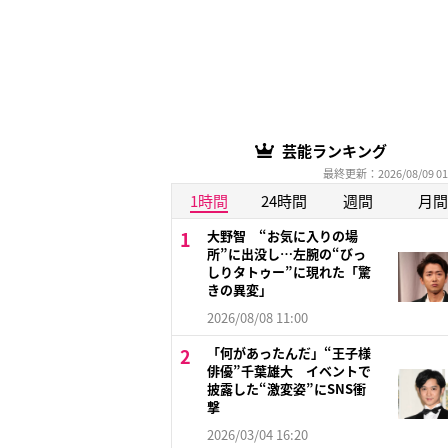
芸能ランキング
最終更新：2026/08/09 01
1時間
24時間
週間
月間
大野智 “お気に入りの場
所”に出没し…左腕の“びっ
しりタトゥー”に現れた「驚
きの異変」
2026/08/08 11:00
「何があったんだ」“王子様
俳優”千葉雄大 イベントで
披露した“激変姿”にSNS衝
撃
2026/03/04 16:20