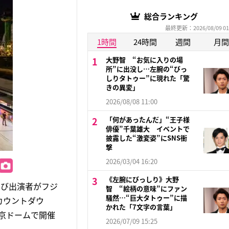
総合ランキング
最終更新：2026/08/09 01
1時間
24時間
週間
月間
大野智 “お気に入りの場
所”に出没し…左腕の“びっ
しりタトゥー”に現れた「驚
きの異変」
2026/08/08 11:00
「何があったんだ」“王子様
俳優”千葉雄大 イベントで
披露した“激変姿”にSNS衝
撃
2026/03/04 16:20
《左腕にびっしり》大野
よび出演者がフジ
智 “絵柄の意味”にファン
騒然…“巨大タトゥー”に描
カウントダウ
かれた「7文字の言葉」
東京ドームで開催
2026/07/09 15:25