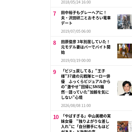
2018/05/24 16:00
田中裕子もグレーヘアに！
夫・沢田研二とおそろい電車
デート
2019/07/05 06:00
田原俊彦 3年別居していた！
元モデル妻はバーでバイト開
始
2019/03/19 00:00
「ビジュ戻してる」“王子
様”37歳の元戦隊ヒーロー俳
優 ふっくらビジュアルから
の“激やせ”回帰にSNS騒
然…語っていた“加齢を気に
しない”心境
2026/08/08 11:00
「やばすぎる」中山美穂の実
妹女優 “独りよがりな差し
入れ”に「自分勝手にもほど
がある」と批判の声