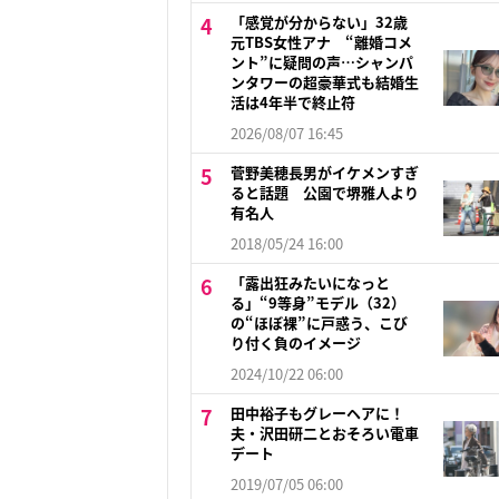
「感覚が分からない」32歳
元TBS女性アナ “離婚コメ
ント”に疑問の声…シャンパ
ンタワーの超豪華式も結婚生
活は4年半で終止符
2026/08/07 16:45
菅野美穂長男がイケメンすぎ
ると話題 公園で堺雅人より
有名人
2018/05/24 16:00
「露出狂みたいになっと
る」“9等身”モデル（32）
の“ほぼ裸”に戸惑う、こび
り付く負のイメージ
2024/10/22 06:00
田中裕子もグレーヘアに！
夫・沢田研二とおそろい電車
デート
2019/07/05 06:00