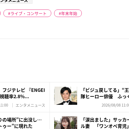
ンタメニュース
ライブ・コンサート
年末年始
フジテレビ 『ENGEI
「ビジュ戻してる」“王
率2.8％...
隊ヒーロー俳優 ふっく
11:00
エンタメニュース
2026/08/08 11:0
りの場所”に出没し…
「涙出ました」サッカ
トゥー”に現れた
ル妻 「ワンオペ育児