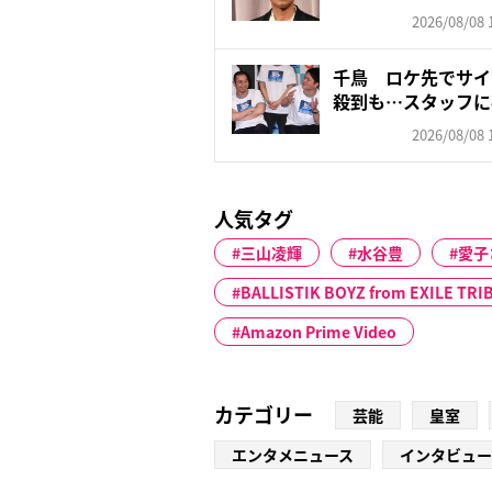
「驚...
2026/08/08 
千鳥 ロケ先でサイ
殺到も…スタッフに
す...
2026/08/08 
人気タグ
三山凌輝
水谷豊
愛子
BALLISTIK BOYZ from EXILE TRI
Amazon Prime Video
カテゴリー
芸能
皇室
エンタメニュース
インタビュー