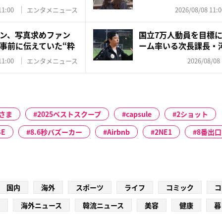
夫・...
11:00
エンタメニュース
2026/08/08 11:0
ン、写真求めファン
国立7万人動員を目標
事前に伝えていた“粋
ーム率いる次長課長・
井...
11:00
エンタメニュース
2026/08/08 
さま
2025ベストスクープ
capsule
2ショット
BE
8.6秒バズーカー
Airbnb
2NE1
8番出口
国内
海外
スポーツ
ライフ
コミック
コ
海外ニュース
韓流ニュース
美容
健康
暮