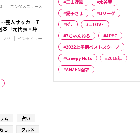
三山凌輝
水谷豊
0
エンタメニュース
愛子さま
Bリーグ
に…芸人サッカーチ
B'z
＝LOVE
河本「元代表・坪
2ちゃんねる
APEC
11:00
インタビュー
2022上半期ベストスクープ
Creepy Nuts
2018年
ANZEN漫才
ラム
占い
らし
グルメ