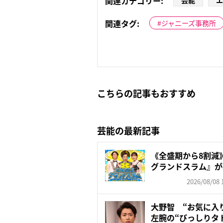
関連カテゴリー:
芸能
エ
関連タグ:
ジャニーズ事務所
こちらの記事もおすすめ
芸能の最新記事
《全盛期から8割減》
グランドスラム』が視聴
2026/08/08 
大野智 “お気に入
左腕の“びっしりタ