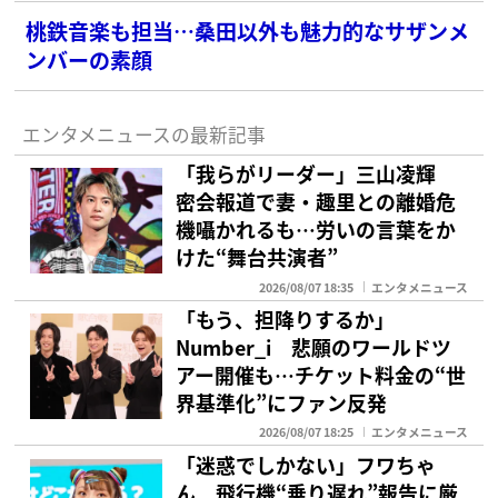
桃鉄音楽も担当…桑田以外も魅力的なサザンメ
ンバーの素顔
エンタメニュースの最新記事
「我らがリーダー」三山凌輝
密会報道で妻・趣里との離婚危
機囁かれるも…労いの言葉をか
けた“舞台共演者”
2026/08/07 18:35
エンタメニュース
「もう、担降りするか」
Number_i 悲願のワールドツ
アー開催も…チケット料金の“世
界基準化”にファン反発
2026/08/07 18:25
エンタメニュース
「迷惑でしかない」フワちゃ
ん 飛行機“乗り遅れ”報告に厳