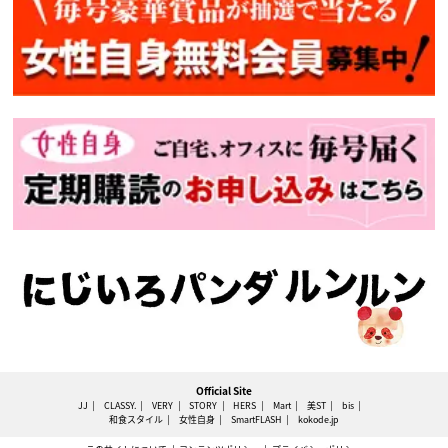
Official Site
JJ
CLASSY.
VERY
STORY
HERS
Mart
美ST
bis
和食スタイル
女性自身
SmartFLASH
kokode.jp