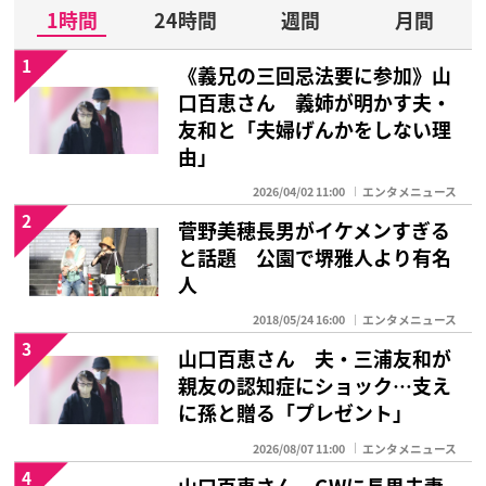
1時間
24時間
週間
月間
1
《義兄の三回忌法要に参加》山
口百恵さん 義姉が明かす夫・
友和と「夫婦げんかをしない理
由」
2026/04/02 11:00
エンタメニュース
2
菅野美穂長男がイケメンすぎる
と話題 公園で堺雅人より有名
人
2018/05/24 16:00
エンタメニュース
3
山口百恵さん 夫・三浦友和が
親友の認知症にショック…支え
に孫と贈る「プレゼント」
2026/08/07 11:00
エンタメニュース
4