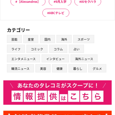
［Alexandros］
9月入学
AIセクハラ
ABCテレビ
カテゴリー
芸能
皇室
国内
海外
スポーツ
ライフ
コミック
コラム
占い
エンタメニュース
インタビュー
海外ニュース
韓流ニュース
美容
健康
暮らし
グルメ