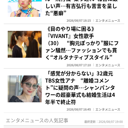
しい声…有吉弘行も苦言を呈し
た“悪癖”
2026/08/07 18:15
エンタメニュース
《目のやり場に困る》
『VIVANT』女性歌手
（30） “胸元ぽっかり”服にフ
ァン騒然…ファッションでも貫
く“オルタナティブスタイル”
2026/08/07 17:10
エンタメニュース
「感覚が分からない」32歳元
TBS女性アナ “離婚コメン
ト”に疑問の声…シャンパンタ
ワーの超豪華式も結婚生活は4
年半で終止符
2026/08/07 16:45
エンタメニュース
エンタメニュースの人気記事
最終更新：2026/08/07 19:00