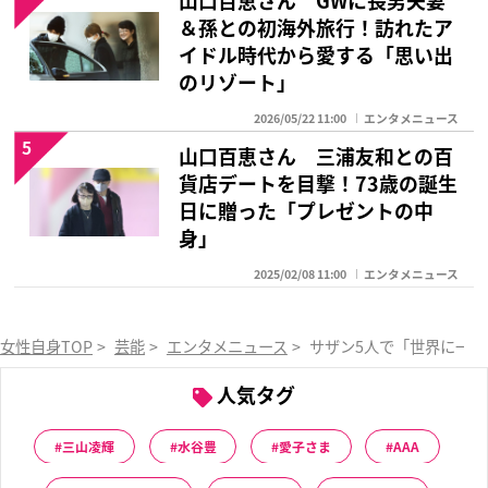
山口百恵さん GWに長男夫妻
＆孫との初海外旅行！訪れたア
イドル時代から愛する「思い出
のリゾート」
2026/05/22 11:00
エンタメニュース
5
山口百恵さん 三浦友和との百
貨店デートを目撃！73歳の誕生
日に贈った「プレゼントの中
身」
2025/02/08 11:00
エンタメニュース
女性自身TOP
>
芸能
>
エンタメニュース
>
サザン5人で「世界に一つ
人気タグ
三山凌輝
水谷豊
愛子さま
AAA