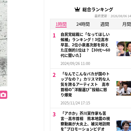
総合ランキング
最終更新：2026/08/06 14
1時間
24時間
週間
月間
自民党総裁に「なってほしい
候補」ランキング！3位高市
早苗、2位小泉進次郎を抑え
た圧倒的1位は？【30代〜60
代に聞いた】
2024/09/26 11:00
「なんでこんなバカが国のト
ップなの？」カリスマ的な人
気を誇るアーティスト 高市
首相の“洋服選び”投稿に怒
り爆発
2025/11/24 17:15
「アホか」芥川賞作家も苦
言…高市首相 熊本地震の視
察動画が大炎上、被災地訪問
を“プロモーションビデオ