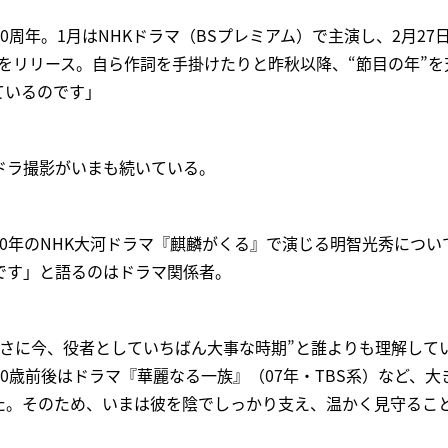
0周年。1月はNHKドラマ（BSプレミアム）で主演し、2月27
Dをリリース。自ら作詞を手掛けたりと昨秋以降、“節目の年”
ているのです」
ドラ撮影がいまも続いている。
0年のNHK大河ドラマ『麒麟がくる』で演じる明智光秀につい
です」と語るのはドラマ関係者。
まさに今、役者としていちばん大事な時期”と誰よりも理解して
0歳前後はドラマ『華麗なる一族』（07年・TBS系）など、大
た。そのため、いまは彼を陰でしっかり支え、温かく見守るこ