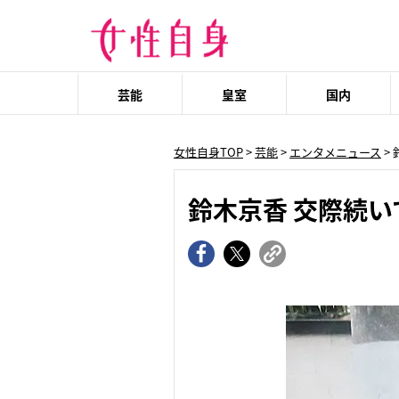
芸能
皇室
国内
女性自身TOP
>
芸能
>
エンタメニュース
>
鈴木京香 交際続