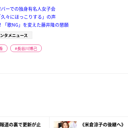
密バーでの独身有名人女子会
「久々にほっこりする」の声
ー！「歌NG」を変えた藤井隆の懇願
ンタメニュース
香
長谷川博己
報道の裏で更新が止
《米倉涼子の後継へ》