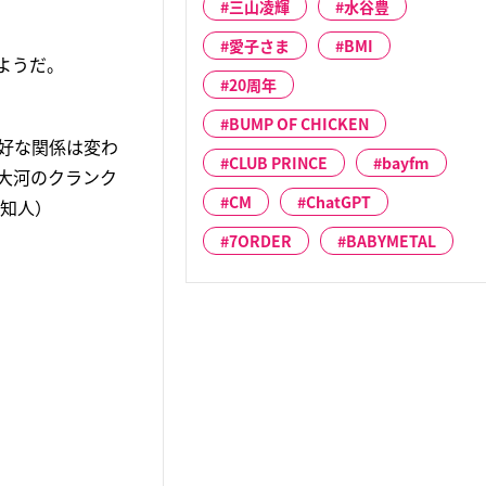
三山凌輝
水谷豊
愛子さま
BMI
ようだ。
20周年
BUMP OF CHICKEN
好な関係は変わ
CLUB PRINCE
bayfm
大河のクランク
CM
ChatGPT
の知人）
7ORDER
BABYMETAL