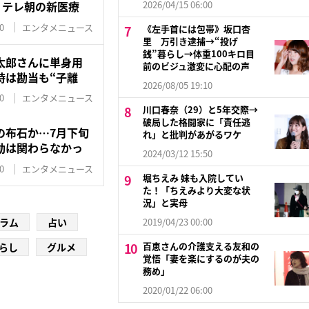
！テレ朝の新医療
2026/04/15 06:00
0
エンタメニュース
《左手首には包帯》坂口杏
里 万引き逮捕→“投げ
銭”暮らし→体重100キロ目
太郎さんに単身用
前のビジュ激変に心配の声
時は勘当も“子離
2026/08/05 19:10
0
エンタメニュース
川口春奈（29）と5年交際→
破局した格闘家に「責任逃
の布石か…7月下旬
れ」と批判があがるワケ
動は関わらなかっ
2024/03/12 15:50
0
エンタメニュース
堀ちえみ 妹も入院してい
た！「ちえみより大変な状
況」と実母
2019/04/23 00:00
ラム
占い
百恵さんの介護支える友和の
らし
グルメ
覚悟「妻を楽にするのが夫の
務め」
2020/01/22 06:00