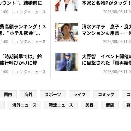
カウント”、結婚前に
本家と名物Pがタッグ
ド...
11:00
エンタメニュース
2026/08/06 11:0
費高額ランキング！ 3
清水アキラ 息子・良
、“ホテル密会”...
マンションも用意…一
れ”...
11:00
エンタメニュース
2026/08/06 11:0
「時期尚早では」鈴
大野智 イベント開催
旅行呼びかけに賛
に目撃された「嵐再始
た...
11:00
エンタメニュース
2026/08/06 11:0
国内
海外
スポーツ
ライフ
コミック
コ
海外ニュース
韓流ニュース
美容
健康
暮