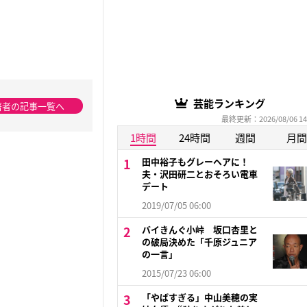
芸能ランキング
著者の記事一覧へ
最終更新：2026/08/06 14
1時間
24時間
週間
月間
田中裕子もグレーヘアに！
夫・沢田研二とおそろい電車
デート
2019/07/05 06:00
バイきんぐ小峠 坂口杏里と
の破局決めた「千原ジュニア
の一言」
2015/07/23 06:00
「やばすぎる」中山美穂の実