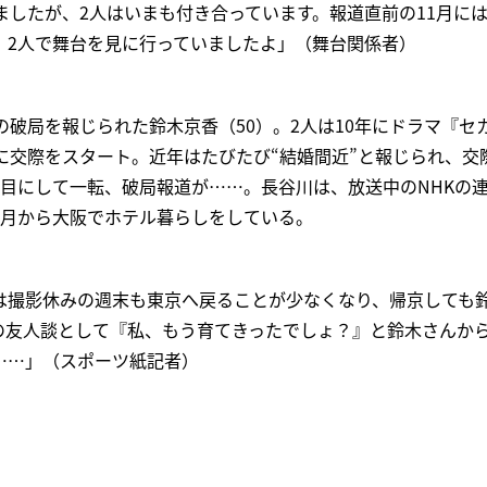
ましたが、2人はいまも付き合っています。報道直前の11月に
、2人で舞台を見に行っていましたよ」（舞台関係者）
の破局を報じられた鈴木京香（50）。2人は10年にドラマ『セ
に交際をスタート。近年はたびたび“結婚間近”と報じられ、交
年目にして一転、破局報道が……。長谷川は、放送中のNHKの
5月から大阪でホテル暮らしをしている。
は撮影休みの週末も東京へ戻ることが少なくなり、帰京しても
の友人談として『私、もう育てきったでしょ？』と鈴木さんか
……」（スポーツ紙記者）
。