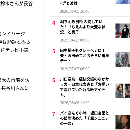
は鈴木さんが長谷
化”と波紋
2026/08/05 16:40
堀ちえみ 妹も入院してい
た！「ちえみより大変な状
況」と実母
カンドバージ
2019/04/23 00:00
際は順調とみら
連続テレビ小説
田中裕子もグレーヘアに！
夫・沢田研二とおそろい電車
デート
2019/07/05 06:00
川口春奈 極秘交際のなかサ
鈴木の自宅を訪
ッカー日本代表夫と「お揃い
ら長谷川さんに
で着けていた超高級アイテ
ム」
2026/08/06 11:00
バイきんぐ小峠 坂口杏里と
の破局決めた「千原ジュニア
の一言」