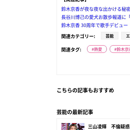
鈴木京香が夜な夜な出かける秘
長谷川博己の愛犬お散歩報道に
鈴木京香 30周年で歌手デビュ
関連カテゴリー:
芸能
エ
関連タグ:
熱愛
鈴木京
こちらの記事もおすすめ
芸能の最新記事
三山凌輝 不倫疑惑