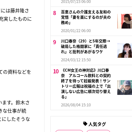
2015/07/23 06:00
日には藤井隆さ
百恵さんの介護支える友和の
覚悟「妻を楽にするのが夫の
を充実したものに
務め」
2020/01/22 06:00
川口春奈（29）と5年交際→
破局した格闘家に「責任逃
れ」と批判があがるワケ
2024/03/12 15:50
《CM女王の神対応》川口春
ての資料などを
奈 アルコール飲料との契約
終了を待って妊娠発表！サン
トリー広報は祝福の上で「出
演しない広告に順次切り替え
る」
います。鈴木さ
2026/08/04 15:10
きな仕事が続
とにしたそうな
人気タグ