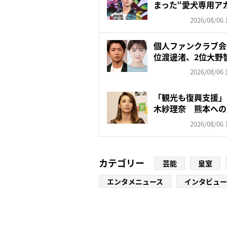
まった“愛犬専用ア
飼...
2026/08/06 
個人ファンクラブ会
位渡邊渚、2位大野智
2026/08/06 
「観光も復興支援」
木紗理奈 熊本への
否…“...
2026/08/06 
カテゴリー
芸能
皇室
エンタメニュース
インタビュー