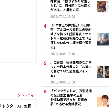
妹女優 “独りよがりな差し
入れ”に「自分勝手にもほど
がある」と批判の声
2024/07/12 19:58
《CM女王の神対応》川口春
奈 アルコール飲料との契約
終了を待って妊娠発表！サン
トリー広報は祝福の上で「出
演しない広告に順次切り替え
る」
2026/08/04 15:10
川口春奈 極秘交際のなかサ
ッカー日本代表夫と「お揃い
で着けていた超高級アイテ
ム」
2026/08/06 11:00
「パンツがずれた」万引逮捕
もっと見る
の坂口杏里 衝撃の近影…
SNS動画で語った“将来の
夢”と透ける金銭状況
『ドクターX』の脚