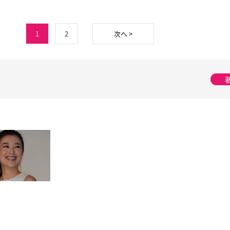
1
2
次へ >