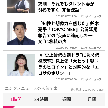
求刑…それでもタレント妻が
SNSで貫く“完全沈黙”
2026/08/07 11:00
エンタメニュース
「知性と想像力を感じた」鈴木
亮平『TOKYO MER』公開延期
報告での“英訳に追記した一
文”に称賛の声
2026/08/07 06:00
エンタメニュース
《“史上最低の朝ドラ”に次ぐ低
視聴率》見上愛「大ヒット朝ド
ラのヒロイン」と対照的な「エ
ゴサのポリシー」
2026/08/07 06:00
エンタメニュース
エンタメニュースの人気記事
最終更新：2026/08/07 12:00
1時間
24時間
週間
月間