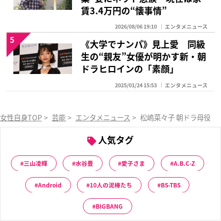
賃3.4万円の“懐事情”
2026/08/06 19:10
エンタメニュース
5
《大学でナンパ》見上愛 同級
生の“親友”女優が明かす新・朝
ドラヒロインの「素顔」
2025/01/24 15:53
エンタメニュース
女性自身TOP
>
芸能
>
エンタメニュース
>
松嶋菜々子 朝ドラ母役で
人気タグ
三山凌輝
水谷豊
愛子さま
A.B.C-Z
Android
10人の泥棒たち
BS-TBS
BIGBANG