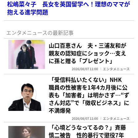
松嶋菜々子 長女を英国留学へ！理想のママが
抱える進学問題
エンタメニュースの最新記事
山口百恵さん 夫・三浦友和が
親友の認知症にショック…支え
に孫と贈る「プレゼント」
2026/08/07 11:00
エンタメニュース
「受信料払いたくない」NHK
職員の性被害を1年4カ月後に公
表も「加害者」は明かさず…“ず
さん対応”で「徴収ビジネス」に
不満爆発
2026/08/07 11:00
エンタメニュース
「心境どうなってるの？」斉藤
慎二被告 性的暴行で懲役7年