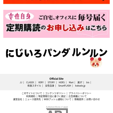
Official Site
JJ
CLASSY.
VERY
STORY
HERS
Mart
美ST
bis
和食スタイル
女性自身
SmartFLASH
kokode.jp
このサイトについて
コンテンツポリシー
プライバシーポリシー
利用規約
特定商取引法に基づく表記
広告掲載について
運営会社
ニュース提供先
WEBプッシュ通知について
情報提供
お問い合わせ