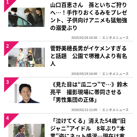
1
山口百恵さん 孫といちご狩り
へ…！手作りおくるみをプレゼ
ント、子供向けアニメも猛勉強
の溺愛ぶり
2025/02/26 16:30
エンタメニュース
2
菅野美穂長男がイケメンすぎる
と話題 公園で堺雅人より有名
人
2018/05/24 16:00
エンタメニュース
3
《見た目は“瓜二つ”で…》鈴木
亮平 撮影現場に帯同させる
「男性集団の正体」
2026/02/12 11:00
エンタメニュース
4
「泣けてくる」消えた54歳“旧
ジャニ”アイドル 8年ぶり“本
業”姿にネット感涙…現在は家