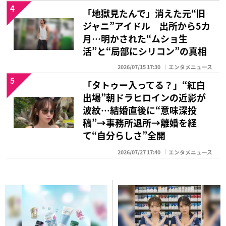
4
「地獄見たんで」消えた元“旧
ジャニ”アイドル 出所から5カ
月…明かされた“ムショ生
活”と“局部にシリコン”の真相
2026/07/15 17:30
エンタメニュース
5
「タトゥー入ってる？」“紅白
出場”朝ドラヒロインの近影が
波紋…結婚直後に“意味深投
稿”→事務所退所→離婚を経
て“自分らしさ”全開
2026/07/27 17:40
エンタメニュース