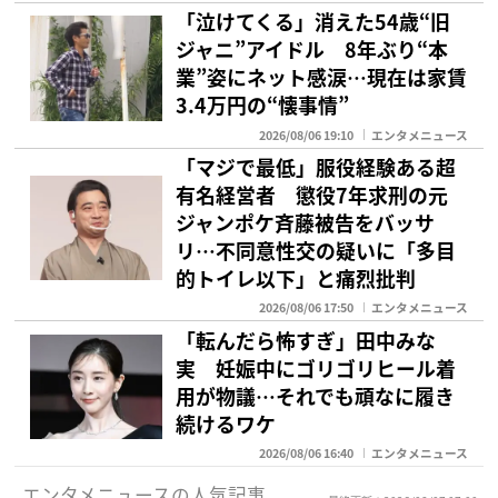
「泣けてくる」消えた54歳“旧
ジャニ”アイドル 8年ぶり“本
業”姿にネット感涙…現在は家賃
3.4万円の“懐事情”
2026/08/06 19:10
エンタメニュース
「マジで最低」服役経験ある超
有名経営者 懲役7年求刑の元
ジャンポケ斉藤被告をバッサ
リ…不同意性交の疑いに「多目
的トイレ以下」と痛烈批判
2026/08/06 17:50
エンタメニュース
「転んだら怖すぎ」田中みな
実 妊娠中にゴリゴリヒール着
用が物議…それでも頑なに履き
続けるワケ
2026/08/06 16:40
エンタメニュース
エンタメニュースの人気記事