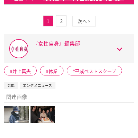
1
2
次へ >
『女性自身』編集部
井上真央
休業
平成ベストスクープ
芸能
エンタメニュース
関連画像