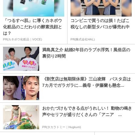
「つるすべ肌」に導くカネボウ
コンビニで買うのは損！たばこ
化粧品のこだわりの酵素洗顔と
税なしの新型タバコが爆売れ中
は？
PR(カネボウ化粧品｜VOCE)
PR(株式会社HAL)
満島真之介 結婚2年目のラブホ浮気！風俗店の
裏切り2時間
《割烹店は無期限休業》三山凌輝 パスタ店は
7カ月でガラガラに…義母・伊藤蘭も懸念...
おかたづけもできる点がうれしい！ 動物の鳴き
声やセリフが盛りだくさんの「アニア ...
PR(タカラトミー｜Hugkum)