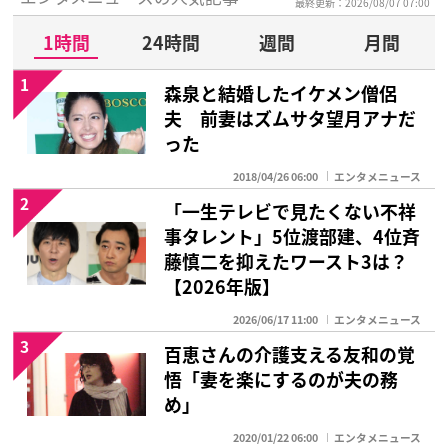
最終更新：2026/08/07 07:00
1時間
24時間
週間
月間
1
森泉と結婚したイケメン僧侶
夫 前妻はズムサタ望月アナだ
った
2018/04/26 06:00
エンタメニュース
2
「一生テレビで見たくない不祥
事タレント」5位渡部建、4位斉
藤慎二を抑えたワースト3は？
【2026年版】
2026/06/17 11:00
エンタメニュース
3
百恵さんの介護支える友和の覚
悟「妻を楽にするのが夫の務
め」
2020/01/22 06:00
エンタメニュース