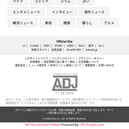
ライフ
コミック
コラム
占い
エンタメニュース
インタビュー
海外ニュース
韓流ニュース
美容
健康
暮らし
グルメ
Official Site
JJ
CLASSY.
VERY
STORY
HERS
Mart
美ST
bis
和食スタイル
女性自身
SmartFLASH
kokode.jp
このサイトについて
コンテンツポリシー
プライバシーポリシー
利用規約
特定商取引法に基づく表記
広告掲載について
運営会社
ニュース提供先
WEBプッシュ通知について
情報提供
お問い合わせ
ABJマークは、この電子書店・電子書籍配信サービスが、著作権者からコンテンツ使用許諾を得た正
規版配信サービスであることを示す登録商標（登録番号 第6091713号）です。
本サイトに掲載されているすべての文章・画像の無断転載・複製行為を固く禁止します。すべて
の著作権は光文社に帰属します。
© Kobunsha Co., Ltd. All Rights Reserved.
WP2Social Auto Publish
Powered By :
XYZScripts.com