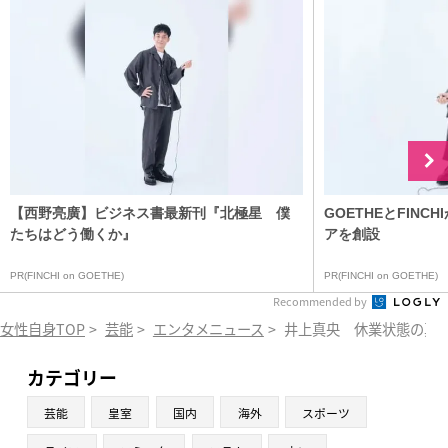
【西野亮廣】ビジネス書最新刊『北極星 僕
GOETHEとFIN
たちはどう働くか』
アを創設
PR(FINCHI on GOETHE)
PR(FINCHI on GOETHE)
Recommended by
女性自身TOP
>
芸能
>
エンタメニュース
>
井上真央 休業状態の真
カテゴリー
芸能
皇室
国内
海外
スポーツ