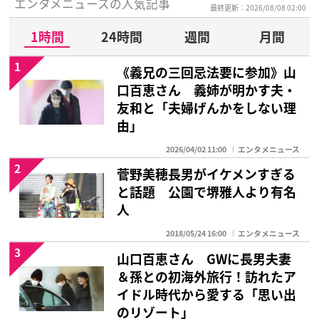
エンタメニュースの人気記事
最終更新：2026/08/08 02:00
1時間
24時間
週間
月間
1
《義兄の三回忌法要に参加》山
口百恵さん 義姉が明かす夫・
友和と「夫婦げんかをしない理
由」
2026/04/02 11:00
エンタメニュース
2
菅野美穂長男がイケメンすぎる
と話題 公園で堺雅人より有名
人
2018/05/24 16:00
エンタメニュース
3
山口百恵さん GWに長男夫妻
＆孫との初海外旅行！訪れたア
イドル時代から愛する「思い出
のリゾート」