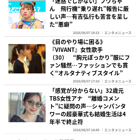
「迷惑でしかない」フワちゃ
ん 飛行機“乗り遅れ”報告に厳
しい声…有吉弘行も苦言を呈し
た“悪癖”
2026/08/07 18:15
エンタメニュース
《目のやり場に困る》
『VIVANT』女性歌手
（30） “胸元ぽっかり”服にフ
ァン騒然…ファッションでも貫
く“オルタナティブスタイル”
2026/08/07 17:10
エンタメニュース
「感覚が分からない」32歳元
TBS女性アナ “離婚コメン
ト”に疑問の声…シャンパンタ
ワーの超豪華式も結婚生活は4
年半で終止符
2026/08/07 16:45
エンタメニュース