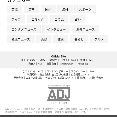
カテゴリー
芸能
皇室
国内
海外
スポーツ
ライフ
コミック
コラム
占い
エンタメニュース
インタビュー
海外ニュース
韓流ニュース
美容
健康
暮らし
グルメ
Official Site
JJ
CLASSY.
VERY
STORY
HERS
Mart
美ST
bis
和食スタイル
女性自身
SmartFLASH
kokode.jp
このサイトについて
コンテンツポリシー
プライバシーポリシー
利用規約
特定商取引法に基づく表記
広告掲載について
運営会社
ニュース提供先
WEBプッシュ通知について
情報提供
お問い合わせ
ABJマークは、この電子書店・電子書籍配信サービスが、著作権者からコンテンツ使用許諾を得た正
規版配信サービスであることを示す登録商標（登録番号 第6091713号）です。