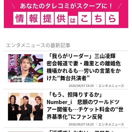
エンタメニュースの最新記事
「我らがリーダー」三山凌輝
密会報道で妻・趣里との離婚危
機囁かれるも…労いの言葉をか
けた“舞台共演者”
2026/08/07 18:35
エンタメニュース
「もう、担降りするか」
Number_i 悲願のワールドツ
アー開催も…チケット料金の“世
界基準化”にファン反発
2026/08/07 18:25
エンタメニュース