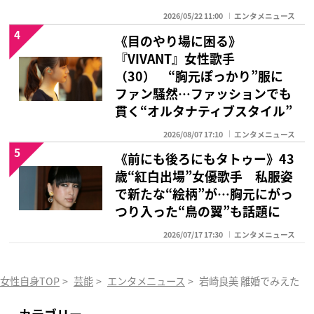
2026/05/22 11:00
エンタメニュース
4
《目のやり場に困る》
『VIVANT』女性歌手
（30） “胸元ぽっかり”服に
ファン騒然…ファッションでも
貫く“オルタナティブスタイル”
2026/08/07 17:10
エンタメニュース
5
《前にも後ろにもタトゥー》43
歳“紅白出場”女優歌手 私服姿
で新たな“絵柄”が…胸元にがっ
つり入った“鳥の翼”も話題に
2026/07/17 17:30
エンタメニュース
女性自身TOP
>
芸能
>
エンタメニュース
>
岩崎良美 離婚でみえた親