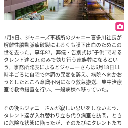
7月9日、ジャニーズ事務所のジャニー喜多川社長が
解離性脳動脈瘤破裂によるくも膜下出血のためこの
世を去った。享年87。葬儀・告別式は”子供”である
タレント達とJr.のみで執り行う家族葬になるとい
う。事務所発表によるとジャニーさんは6月18日11
時半ごろに自宅で体調の異変を訴え、病院へ向かお
うとしたところ意識不明になり救急搬送。集中治療
室で救命措置を行い、一般病棟へ移っていた。
その後もジャニーさんが寂しい思いをしないよう、
タレント達が入れ替わり立ち代り病室を訪問。とき
に危険な状態に陥ったが、そのたびにタレントたち