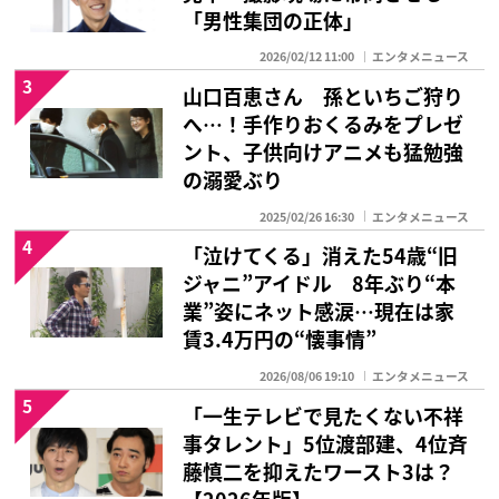
「男性集団の正体」
2026/02/12 11:00
エンタメニュース
3
山口百恵さん 孫といちご狩り
へ…！手作りおくるみをプレゼ
ント、子供向けアニメも猛勉強
の溺愛ぶり
2025/02/26 16:30
エンタメニュース
4
「泣けてくる」消えた54歳“旧
ジャニ”アイドル 8年ぶり“本
業”姿にネット感涙…現在は家
賃3.4万円の“懐事情”
2026/08/06 19:10
エンタメニュース
5
「一生テレビで見たくない不祥
事タレント」5位渡部建、4位斉
藤慎二を抑えたワースト3は？
【2026年版】