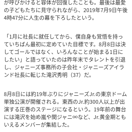
が呼びかけると容体が回復したことも。最後は最愛
の子どもたちに見守られながら、2019年7月9日午後
4時47分に人生の幕を下ろしたという。
「1月に社長に就任してから、僕自身も覚悟を持っ
ていちばん最初に定めていた目標です。8月8日は決
してゴールではなく、いろんなことが始まる1日に
したい」と語っていたのは昨年末でタレントを引退
し、ジャニーズ事務所の子会社・ジャニーズアイラ
ンド社長に転じた滝沢秀明（37）だ。
8月8日には約19年ぶりにジャニーズJr.の東京ドーム
単独公演が開催される。東西のJr.約300人以上が出
演する圧巻のステージになるという。19年前の舞台
には滝沢を始め嵐や関ジャニ∞など、Jr.黄金期とも
いえるメンバーが集結した。