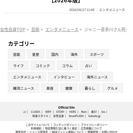
2026/06/17 11:00
エンタメニュース
女性自身TOP
>
芸能
>
エンタメニュース
>
ジャニー喜多川さん死去 
カテゴリー
芸能
皇室
国内
海外
スポーツ
ライフ
コミック
コラム
占い
エンタメニュース
インタビュー
海外ニュース
韓流ニュース
美容
健康
暮らし
グルメ
Official Site
JJ
CLASSY.
VERY
STORY
HERS
Mart
美ST
bis
和食スタイル
女性自身
SmartFLASH
kokode.jp
このサイトについて
コンテンツポリシー
プライバシーポリシー
利用規約
特定商取引法に基づく表記
広告掲載について
運営会社
ニュース提供先
WEBプッシュ通知について
情報提供
お問い合わせ