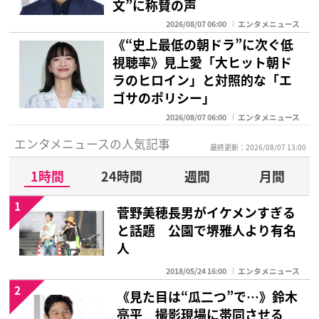
文”に称賛の声
2026/08/07 06:00
エンタメニュース
《“史上最低の朝ドラ”に次ぐ低
視聴率》見上愛「大ヒット朝ド
ラのヒロイン」と対照的な「エ
ゴサのポリシー」
2026/08/07 06:00
エンタメニュース
エンタメニュースの人気記事
最終更新：2026/08/07 13:00
1時間
24時間
週間
月間
1
菅野美穂長男がイケメンすぎる
と話題 公園で堺雅人より有名
人
2018/05/24 16:00
エンタメニュース
2
《見た目は“瓜二つ”で…》鈴木
亮平 撮影現場に帯同させる