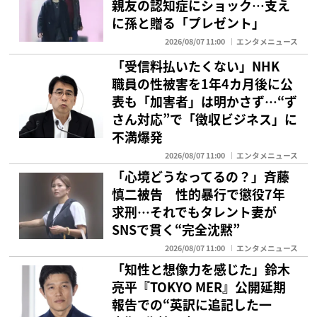
親友の認知症にショック…支え
に孫と贈る「プレゼント」
2026/08/07 11:00
エンタメニュース
「受信料払いたくない」NHK
職員の性被害を1年4カ月後に公
表も「加害者」は明かさず…“ず
さん対応”で「徴収ビジネス」に
不満爆発
2026/08/07 11:00
エンタメニュース
「心境どうなってるの？」斉藤
慎二被告 性的暴行で懲役7年
求刑…それでもタレント妻が
SNSで貫く“完全沈黙”
2026/08/07 11:00
エンタメニュース
「知性と想像力を感じた」鈴木
亮平『TOKYO MER』公開延期
報告での“英訳に追記した一