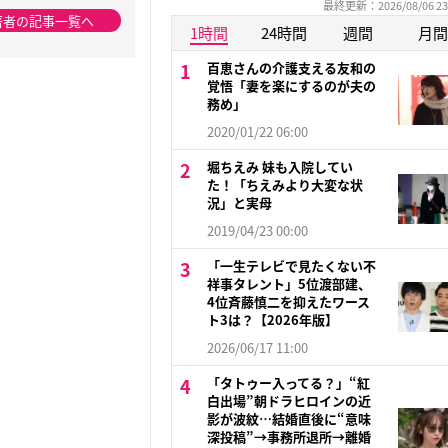
最終更新：2026/08/06 23
著者の記事一覧へ
1時間
24時間
週間
月間
百恵さんの介護支える友和の
覚悟「妻を楽にするのが夫の
務め」
2020/01/22 06:00
堀ちえみ 妹も入院してい
た！「ちえみより大変な状
況」と実母
2019/04/23 00:00
「一生テレビで見たくない不
祥事タレント」5位渡部建、
4位斉藤慎二を抑えたワース
ト3は？【2026年版】
2026/06/17 11:00
「タトゥー入ってる？」“紅
白出場”朝ドラヒロインの近
影が波紋…結婚直後に“意味
深投稿”→事務所退所→離婚