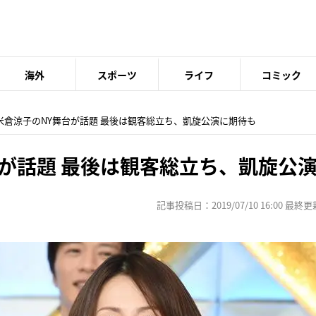
海外
スポーツ
ライフ
コミック
 米倉涼子のNY舞台が話題 最後は観客総立ち、凱旋公演に期待も
台が話題 最後は観客総立ち、凱旋公
記事投稿日：2019/07/10 16:00 最終更新日