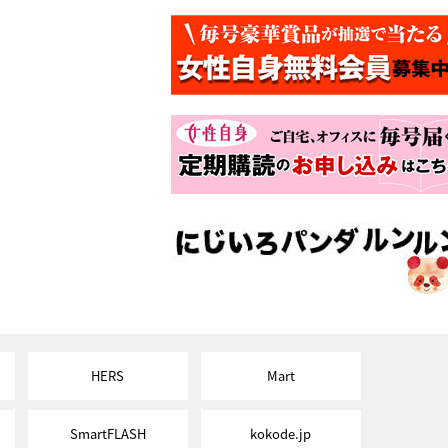
HERS
Mart
SmartFLASH
kokode.jp