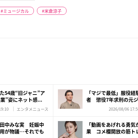
ミュージカル
米倉涼子
た54歳“旧ジャニ”ア
「マジで最低」服役経
業”姿にネット感...
者 懲役7年求刑の元
を...
19:10
エンタメニュース
2026/08/06 17:5
田中みな実 妊娠中
「動画をあげれる勇気
用が物議…それでも
果 コメ欄開放の筋ト
応…...