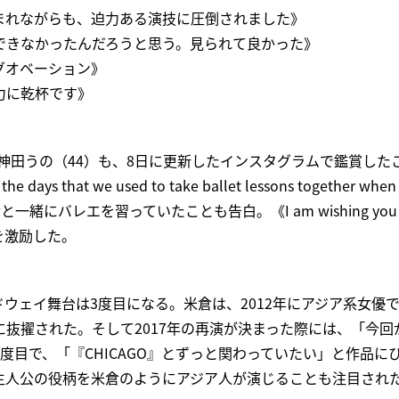
まれながらも、迫力ある演技に圧倒されました》
できなかったんだろうと思う。見られて良かった》
グオベーション》
力に乾杯です》
神田うの（44）も、8日に更新したインスタグラムで鑑賞した
 days that we used to take ballet lessons together when
緒にバレエを習っていたことも告白。《I am wishing you all t
を激励した。
ウェイ舞台は3度目になる。米倉は、2012年にアジア系女優
抜擢された。そして2017年の再演が決まった際には、「今回
度目で、「『CHICAGO』とずっと関わっていたい」と作品に
主人公の役柄を米倉のようにアジア人が演じることも注目され