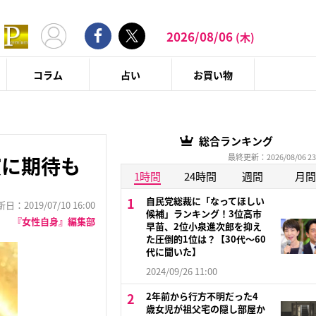
2026/08/06
(木)
コラム
占い
お買い物
総合ランキング
最終更新：2026/08/06 23
演に期待も
1時間
24時間
週間
月間
自民党総裁に「なってほしい
：2019/07/10 16:00
候補」ランキング！3位高市
『女性自身』編集部
早苗、2位小泉進次郎を抑え
た圧倒的1位は？【30代〜60
代に聞いた】
2024/09/26 11:00
2年前から行方不明だった4
歳女児が祖父宅の隠し部屋か