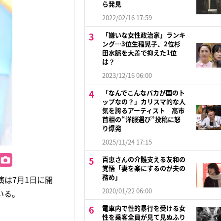
ら発見
2022/02/16 17:59
「嫌いな女性政治家」ランキ
ング…3位生稲晃子、2位杉
田水脈を大差で抑えた1位
は？
2023/12/16 06:00
「なんでこんなバカが国のト
ップなの？」カリスマ的な人
気を誇るアーティスト 高市
首相の“洋服選び”投稿に怒
り爆発
2025/11/24 17:15
百恵さんの介護支える友和の
覚悟「妻を楽にするのが夫の
務め」
演は7月1日に開
2020/01/22 06:00
いる。
電車内で性的暴行を受ける女
性を乗客全員が見て見ぬふり