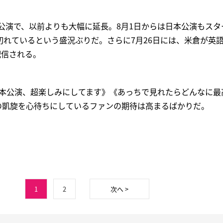
8公演で、以前よりも大幅に延長。8月1日からは日本公演もス
切れているという盛況ぶりだ。さらに7月26日には、米倉が英
配信される。
O日本公演、超楽しみにしてます》《あっちで見れたらどんなに
の凱旋を心待ちにしているファンの期待は高まるばかりだ。
1
2
次へ >