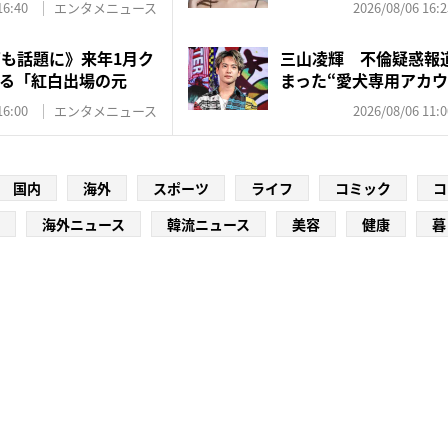
16:40
エンタメニュース
2026/08/06 16:2
”も話題に》来年1月ク
三山凌輝 不倫疑惑報
る「紅白出場の元
まった“愛犬専用アカウ
飼...
16:00
エンタメニュース
2026/08/06 11:0
国内
海外
スポーツ
ライフ
コミック
コ
海外ニュース
韓流ニュース
美容
健康
暮