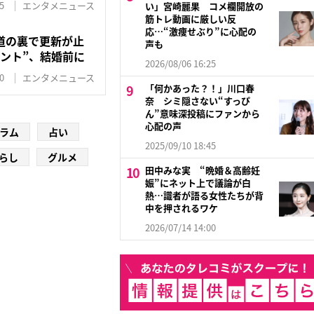
5
エンタメニュース
い」宮崎麗果 コメ欄開放の
筋トレ動画に厳しい反
応…“激痩せぶり”に心配の
道の裏で更新が止
声も
ント”、結婚前に
2026/08/06 16:25
0
エンタメニュース
「何かあった？！」川口春
奈 シミ隠さない“すっぴ
ん”意味深投稿にファンから
心配の声
ラム
占い
2025/09/10 18:45
らし
グルメ
田中みな実 “晩婚＆高齢妊
娠”にネット上で議論が白
熱…識者が語る女性たちが背
中を押されるワケ
2026/07/14 14:00