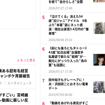
を経て“自分らしさ”全開
2026/07/27 17:40
「泣けてくる」消えた54
歳“旧ジャニ”アイドル 8年
ぶり“本業”姿にネット感
涙…現在は家賃3.4万円の“懐
事情”
2026/08/06 19:10
《前にも後ろにもタトゥー》
43歳“紅白出場”女優歌手
私服姿で新たな“絵柄”が…
もっと見る
胸元にがっつり入った“鳥の
翼”も話題に
験ある超有名経営
2026/07/17 17:30
ジャンポケ斉藤被告
田中裕子もグレーヘアに！
0
エンタメニュース
夫・沢田研二とおそろい電車
デート
がすごい」宮崎麗
2019/07/05 06:00
レ動画に厳しい反
「動画をあげれる勇気がすご