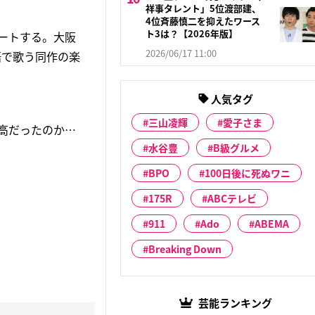
祥事タレント」5位渡部建、
4位斉藤慎二を抑えたワース
ト3は？【2026年版】
タートする。大阪
2026/06/17 11:00
語で歌う同作の楽
人気タグ
三山凌輝
愛子さま
最高だったのか…
水谷豊
B級グルメ
BPO
100日後に死ぬワニ
175R
ABCテレビ
911
Ado
ABEMA
Breaking Down
芸能ランキング