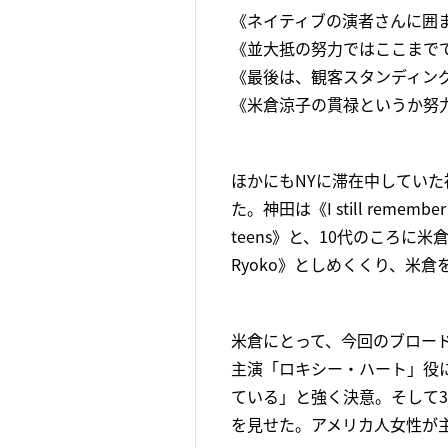
《ネイティブの演者さんに囲
《並大抵の努力ではここまで
《最後は、観客スタンディン
《米倉涼子の貫禄というか努
ほかにもNYに滞在中していた
た。神田は《I still remember the
teens》と、10代のころに米倉と一
Ryoko》としめくくり、米倉
米倉にとって、今回のブロード
主演「ロキシー・ハート」役に
ている」と強く決意。そして3
を見せた。アメリカ人女性が