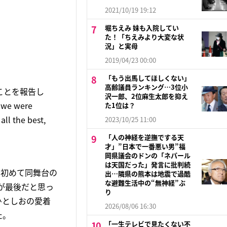
2021/10/19 19:12
堀ちえみ 妹も入院してい
た！「ちえみより大変な状
況」と実母
2019/04/23 00:00
「もう出馬してほしくない」
高齢議員ランキング…3位小
ことを報告し
沢一郎、2位麻生太郎を抑え
 we were
た1位は？
he best,
2023/10/25 11:00
「人の神経を逆撫でする天
才」”日本で一番悪い男”福
岡県議会のドンの「ネパール
は天国だった」発言に批判続
で初めて同舞台の
出…隣県の熊本は地震で過酷
な避難生活中の“無神経”ぶ
が最後だと思っ
り
ひとしおの愛着
2026/08/06 16:30
た。
「一生テレビで見たくない不