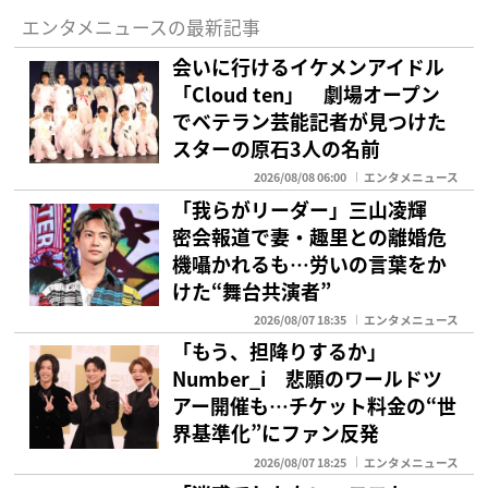
エンタメニュースの最新記事
会いに行けるイケメンアイドル
「Cloud ten」 劇場オープン
でベテラン芸能記者が見つけた
スターの原石3人の名前
2026/08/08 06:00
エンタメニュース
「我らがリーダー」三山凌輝
密会報道で妻・趣里との離婚危
機囁かれるも…労いの言葉をか
けた“舞台共演者”
2026/08/07 18:35
エンタメニュース
「もう、担降りするか」
Number_i 悲願のワールドツ
アー開催も…チケット料金の“世
界基準化”にファン反発
2026/08/07 18:25
エンタメニュース