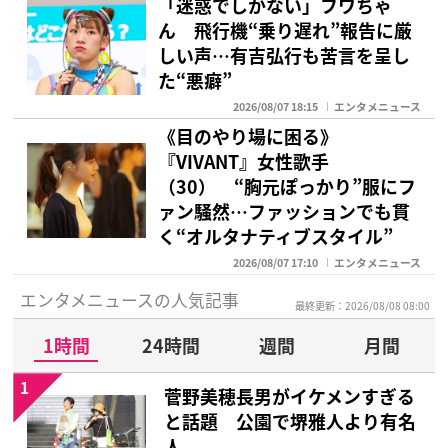
「迷惑でしかない」フワちゃ
ん 飛行機“乗り遅れ”報告に厳
しい声…有吉弘行も苦言を呈し
た“悪癖”
2026/08/07 18:15
エンタメニュース
《目のやり場に困る》
『VIVANT』女性歌手
（30） “胸元ぽっかり”服にフ
ァン騒然…ファッションでも貫
く“オルタナティブスタイル”
2026/08/07 17:10
エンタメニュース
エンタメニュースの人気記事
最終更新：2026/08/08 08:00
1時間
24時間
週間
月間
1
菅野美穂長男がイケメンすぎる
と話題 公園で堺雅人より有名
人