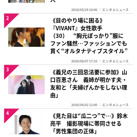
2018/05/24 16:00
エンタメニュース
2
《目のやり場に困る》
『VIVANT』女性歌手
（30） “胸元ぽっかり”服に
ファン騒然…ファッションでも
貫く“オルタナティブスタイル”
2026/08/07 17:10
エンタメニュース
3
《義兄の三回忌法要に参加》山
口百恵さん 義姉が明かす夫・
友和と「夫婦げんかをしない理
由」
2026/04/02 11:00
エンタメニュース
4
《見た目は“瓜二つ”で…》鈴木
亮平 撮影現場に帯同させる
「男性集団の正体」