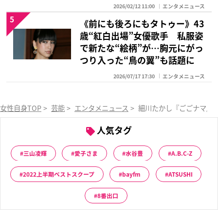
2026/02/12 11:00
エンタメニュース
5
《前にも後ろにもタトゥー》43
歳“紅白出場”女優歌手 私服姿
で新たな“絵柄”が…胸元にがっ
つり入った“鳥の翼”も話題に
2026/07/17 17:30
エンタメニュース
女性自身TOP
>
芸能
>
エンタメニュース
>
細川たかし『ごごナマ』
人気タグ
三山凌輝
愛子さま
水谷豊
A.B.C-Z
2022上半期ベストスクープ
bayfm
ATSUSHI
8番出口