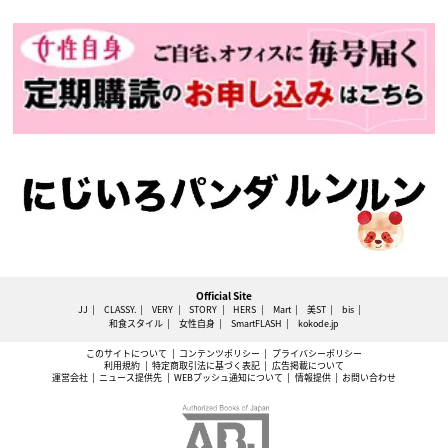
Official Site
JJ
CLASSY.
VERY
STORY
HERS
Mart
美ST
bis
和食スタイル
女性自身
SmartFLASH
kokode.jp
このサイトについて
コンテンツポリシー
プライバシーポリシー
利用規約
特定商取引法に基づく表記
広告掲載について
運営会社
ニュース提供先
WEBプッシュ通知について
情報提供
お問い合わせ