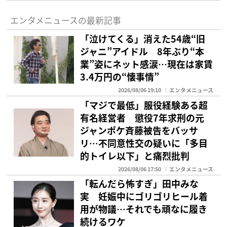
エンタメニュースの最新記事
「泣けてくる」消えた54歳“旧
ジャニ”アイドル 8年ぶり“本
業”姿にネット感涙…現在は家賃
3.4万円の“懐事情”
2026/08/06 19:10
エンタメニュース
「マジで最低」服役経験ある超
有名経営者 懲役7年求刑の元
ジャンポケ斉藤被告をバッサ
リ…不同意性交の疑いに「多目
的トイレ以下」と痛烈批判
2026/08/06 17:50
エンタメニュース
「転んだら怖すぎ」田中みな
実 妊娠中にゴリゴリヒール着
用が物議…それでも頑なに履き
続けるワケ