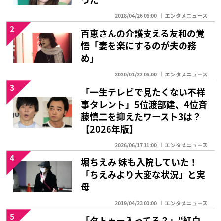
2018/04/26 06:00
エンタメニュース
2
百恵さんの介護支える友和の覚
悟「妻を楽にするのが夫の務
め」
2020/01/22 06:00
エンタメニュース
3
「一生テレビで見たくない不祥
事タレント」5位渡部建、4位斉
藤慎二を抑えたワースト3は？
【2026年版】
2026/06/17 11:00
エンタメニュース
4
堀ちえみ 妹も入院していた！
「ちえみより大変な状況」と実
母
2019/04/23 00:00
エンタメニュース
5
「タトゥー入ってる？」“紅白