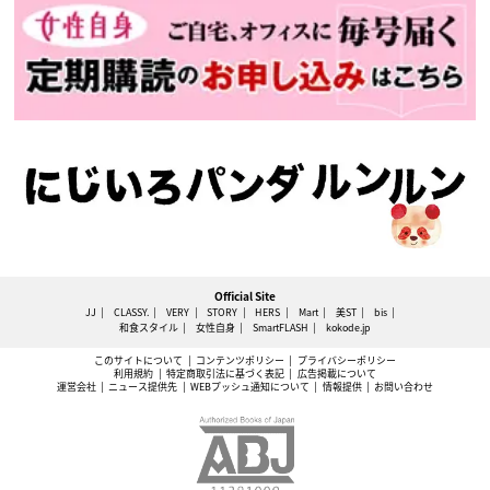
Official Site
JJ
CLASSY.
VERY
STORY
HERS
Mart
美ST
bis
和食スタイル
女性自身
SmartFLASH
kokode.jp
このサイトについて
コンテンツポリシー
プライバシーポリシー
利用規約
特定商取引法に基づく表記
広告掲載について
運営会社
ニュース提供先
WEBプッシュ通知について
情報提供
お問い合わせ