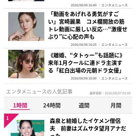
2026/08/06 16:40
エンタメニュース
「動画をあげれる勇気がすご
い」宮崎麗果 コメ欄開放の筋
トレ動画に厳しい反応…“激痩せ
ぶり”に心配の声も
2026/08/06 16:25
エンタメニュース
《離婚、“タトゥー”も話題に》
来年1月クールに連ドラ主演す
る「紅白出場の元朝ドラ女優」
2026/08/06 16:00
エンタメニュース
エンタメニュースの人気記事
最終更新：2026/08/07 03:00
1時間
24時間
週間
月間
1
森泉と結婚したイケメン僧侶
夫 前妻はズムサタ望月アナだ
った