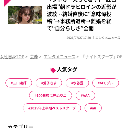
出場”朝ドラヒロインの近影が
波紋…結婚直後に“意味深投
稿”→事務所退所→離婚を経
て“自分らしさ”全開
2026/07/27 17:40
エンタメニュース
女性自身TOP
>
芸能
>
エンタメニュース
>
『ナイトスクープ』OBが
人気タグ
三山凌輝
愛子さま
水谷豊
AIモデル
100日後に死ぬワニ
AAA
2025年上半期ベストスクープ
au
カテゴリー