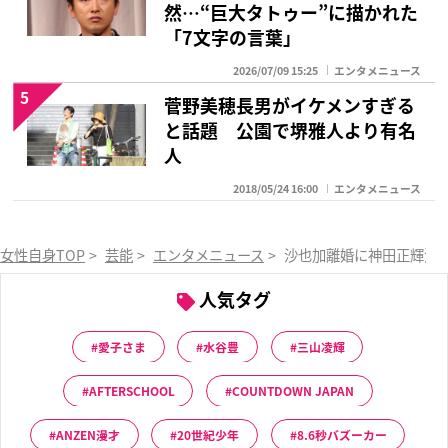
然…“巨大タトゥー”に描かれた
「7文字の言葉」
2026/07/09 15:25
エンタメニュース
5
菅野美穂長男がイケメンすぎる
と話題 公園で堺雅人より有名
人
2018/05/24 16:00
エンタメニュース
女性自身TOP
>
芸能
>
エンタメニュース
>
沙也加離婚に神田正輝沈
人気タグ
愛子さま
水谷豊
三山凌輝
AFTERSCHOOL
COUNTDOWN JAPAN
ANZEN漫才
20世紀少年
8.6秒バズーカー