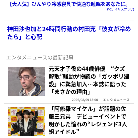
【大人気】ひんやり冷感寝具で快適な睡眠をあなたに。
PR(アイリスプラザ)
神田沙也加と24時間行動の村田充「彼女が冷め
たら」と心配
エンタメニュースの最新記事
元天才子役の44歳俳優 “クズ
解散”騒動が物議の「ガッポリ建
設」に緊急加入…本誌に語った
「まさかの理由」
2026/08/09 15:00
エンタメニュース
「阿修羅マイケル」が話題の佐
藤三兄弟 デビューイベントで
明かした憧れの“レジェンド3人
組アイドル”