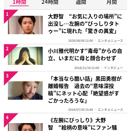
1時間
24時間
週間
月間
1
大野智 “お気に入りの場所”に
出没し…左腕の“びっしりタト
ゥー”に現れた「驚きの異変」
2026/08/08 11:00
エンタメニュース
2
小川雅代明かす“毒母”からの自
立、いまだに母と顔合わせず
2018/11/18 11:00
インタビュー
3
「本当なら酷い話」黒田勇樹が
離婚報告 過去の“意味深投
稿”にネット心配「絶望感がす
ごかったろうな」
2024/07/30 15:40
エンタメニュース
4
《左腕にびっしり》大野
智 “絵柄の意味”にファン騒