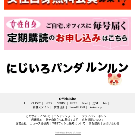
Official Site
JJ
CLASSY.
VERY
STORY
HERS
Mart
美ST
bis
和食スタイル
女性自身
SmartFLASH
kokode.jp
このサイトについて
コンテンツポリシー
プライバシーポリシー
利用規約
特定商取引法に基づく表記
広告掲載について
運営会社
ニュース提供先
WEBプッシュ通知について
情報提供
お問い合わせ