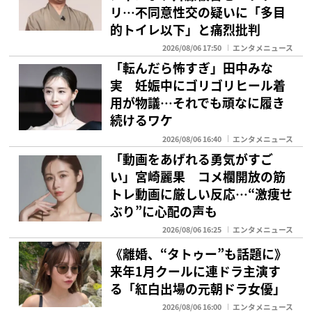
リ…不同意性交の疑いに「多目
的トイレ以下」と痛烈批判
2026/08/06 17:50
エンタメニュース
「転んだら怖すぎ」田中みな
実 妊娠中にゴリゴリヒール着
用が物議…それでも頑なに履き
続けるワケ
2026/08/06 16:40
エンタメニュース
「動画をあげれる勇気がすご
い」宮崎麗果 コメ欄開放の筋
トレ動画に厳しい反応…“激痩せ
ぶり”に心配の声も
2026/08/06 16:25
エンタメニュース
《離婚、“タトゥー”も話題に》
来年1月クールに連ドラ主演す
る「紅白出場の元朝ドラ女優」
2026/08/06 16:00
エンタメニュース