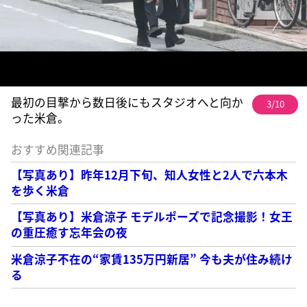
最初の目撃から数日後にもスタジオへと向か
3/10
った米倉。
おすすめ関連記事
【写真あり】昨年12月下旬、知人女性と2人で六本木
を歩く米倉
【写真あり】米倉涼子 モデルポーズで記念撮影！女王
の重圧癒す忘年会の夜
米倉涼子不在の“家賃135万円新居” 今も夫が住み続け
る