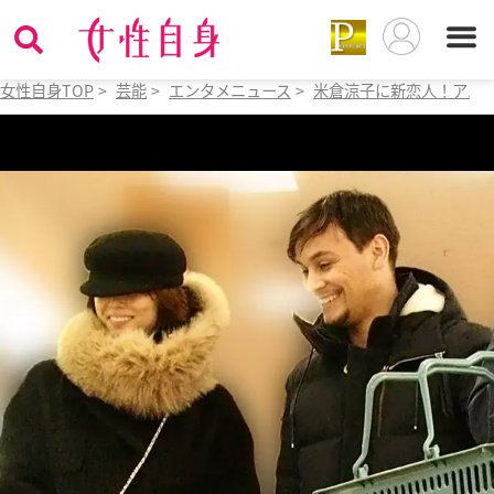
女性自身TOP
>
芸能
>
エンタメニュース
>
米倉涼子に新恋人！アル