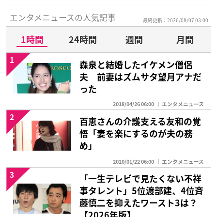
エンタメニュースの人気記事
最終更新：2026/08/07 03:00
1時間
24時間
週間
月間
1
森泉と結婚したイケメン僧侶
夫 前妻はズムサタ望月アナだ
った
2018/04/26 06:00
エンタメニュース
2
百恵さんの介護支える友和の覚
悟「妻を楽にするのが夫の務
め」
2020/01/22 06:00
エンタメニュース
3
「一生テレビで見たくない不祥
事タレント」5位渡部建、4位斉
藤慎二を抑えたワースト3は？
【2026年版】