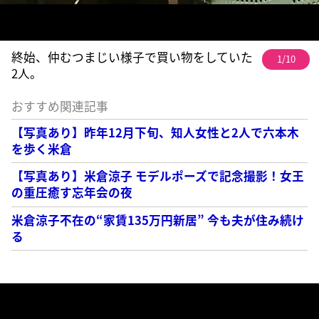
終始、仲むつまじい様子で買い物をしていた
1/10
2人。
おすすめ関連記事
【写真あり】昨年12月下旬、知人女性と2人で六本木
を歩く米倉
【写真あり】米倉涼子 モデルポーズで記念撮影！女王
の重圧癒す忘年会の夜
米倉涼子不在の“家賃135万円新居” 今も夫が住み続け
る