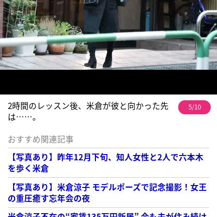
2時間のレッスン後、米倉が彼と向かった先
5/10
は……。
おすすめ関連記事
【写真あり】昨年12月下旬、知人女性と2人で六本木
を歩く米倉
【写真あり】米倉涼子 モデルポーズで記念撮影！女王
の重圧癒す忘年会の夜
米倉涼子不在の“家賃135万円新居” 今も夫が住み続け