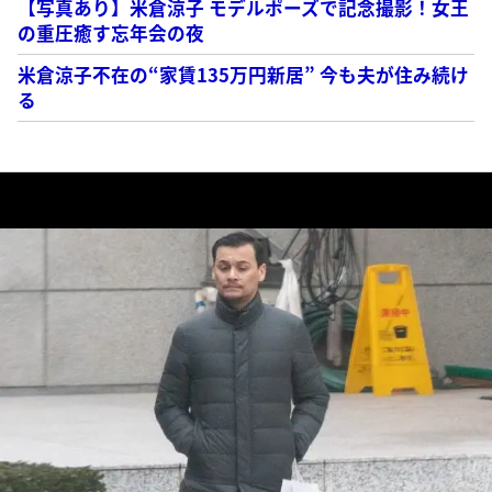
【写真あり】米倉涼子 モデルポーズで記念撮影！女王
の重圧癒す忘年会の夜
米倉涼子不在の“家賃135万円新居” 今も夫が住み続け
る