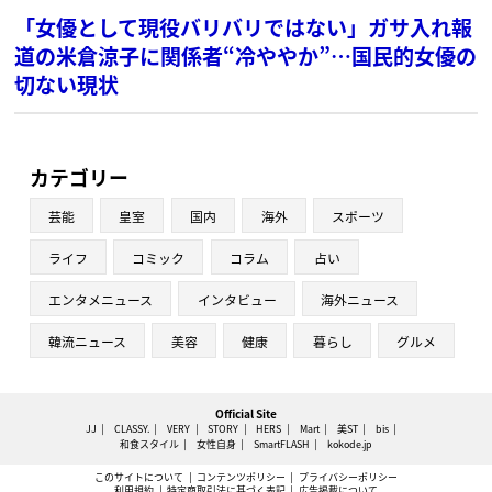
「女優として現役バリバリではない」ガサ入れ報
道の米倉涼子に関係者“冷ややか”…国民的女優の
切ない現状
カテゴリー
芸能
皇室
国内
海外
スポーツ
ライフ
コミック
コラム
占い
エンタメニュース
インタビュー
海外ニュース
韓流ニュース
美容
健康
暮らし
グルメ
Official Site
JJ
CLASSY.
VERY
STORY
HERS
Mart
美ST
bis
和食スタイル
女性自身
SmartFLASH
kokode.jp
このサイトについて
コンテンツポリシー
プライバシーポリシー
利用規約
特定商取引法に基づく表記
広告掲載について