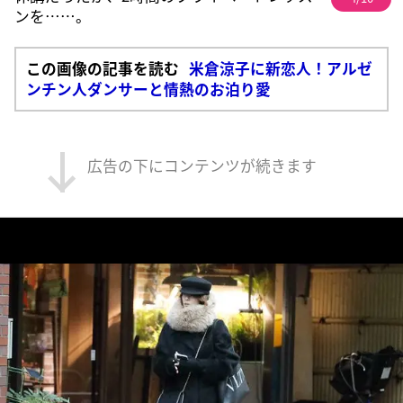
ンを……。
この画像の記事を読む
米倉涼子に新恋人！アルゼ
ンチン人ダンサーと情熱のお泊り愛
広告の下にコンテンツが続きます