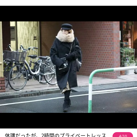
休講だったが、2時間のプライベートレッス
4/10