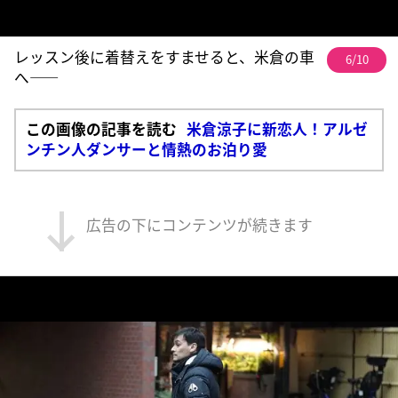
レッスン後に着替えをすませると、米倉の車
6/10
へ――
この画像の記事を読む
米倉涼子に新恋人！アルゼ
ンチン人ダンサーと情熱のお泊り愛
広告の下にコンテンツが続きます