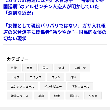
国延期”のアルゼンチン人恋人が明かしていた
「深刻な近況」
「女優として現役バリバリではない」ガサ入れ報
道の米倉涼子に関係者“冷ややか”…国民的女優の
切ない現状
カテゴリー
芸能
皇室
国内
海外
スポーツ
ライフ
コミック
コラム
占い
エンタメニュース
インタビュー
海外ニュース
韓流ニュース
美容
健康
暮らし
グルメ