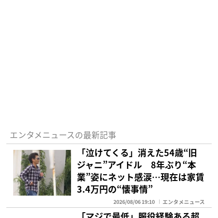
エンタメニュースの最新記事
「泣けてくる」消えた54歳“旧
ジャニ”アイドル 8年ぶり“本
業”姿にネット感涙…現在は家賃
3.4万円の“懐事情”
2026/08/06 19:10
エンタメニュース
「マジで最低」服役経験ある超