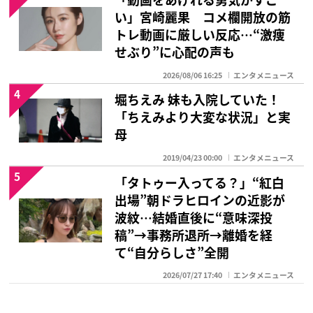
い」宮崎麗果 コメ欄開放の筋
トレ動画に厳しい反応…“激痩
せぶり”に心配の声も
2026/08/06 16:25
エンタメニュース
4
堀ちえみ 妹も入院していた！
「ちえみより大変な状況」と実
母
2019/04/23 00:00
エンタメニュース
5
「タトゥー入ってる？」“紅白
出場”朝ドラヒロインの近影が
波紋…結婚直後に“意味深投
稿”→事務所退所→離婚を経
て“自分らしさ”全開
2026/07/27 17:40
エンタメニュース