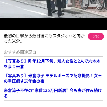
最初の目撃から数日後にもスタジオへと向か
3/10
った米倉。
おすすめ関連記事
【写真あり】昨年12月下旬、知人女性と2人で六本木
を歩く米倉
【写真あり】米倉涼子 モデルポーズで記念撮影！女王
の重圧癒す忘年会の夜
米倉涼子不在の“家賃135万円新居” 今も夫が住み続け
る