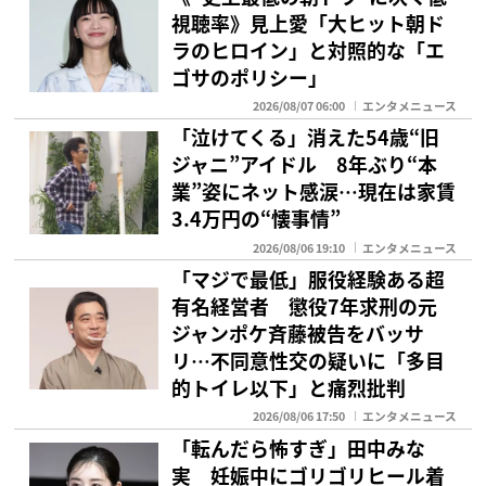
視聴率》見上愛「大ヒット朝ド
ラのヒロイン」と対照的な「エ
ゴサのポリシー」
2026/08/07 06:00
エンタメニュース
「泣けてくる」消えた54歳“旧
ジャニ”アイドル 8年ぶり“本
業”姿にネット感涙…現在は家賃
3.4万円の“懐事情”
2026/08/06 19:10
エンタメニュース
「マジで最低」服役経験ある超
有名経営者 懲役7年求刑の元
ジャンポケ斉藤被告をバッサ
リ…不同意性交の疑いに「多目
的トイレ以下」と痛烈批判
2026/08/06 17:50
エンタメニュース
「転んだら怖すぎ」田中みな
実 妊娠中にゴリゴリヒール着