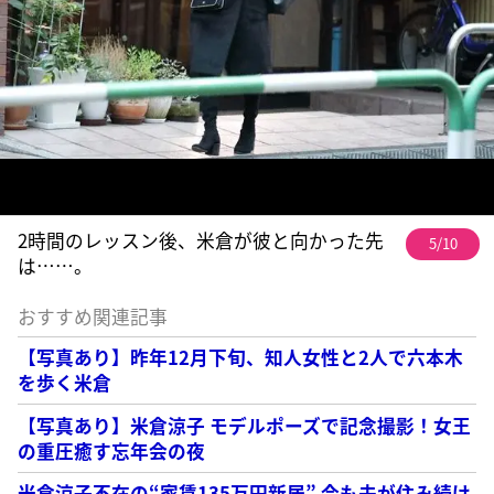
2時間のレッスン後、米倉が彼と向かった先
5/10
は……。
おすすめ関連記事
【写真あり】昨年12月下旬、知人女性と2人で六本木
を歩く米倉
【写真あり】米倉涼子 モデルポーズで記念撮影！女王
の重圧癒す忘年会の夜
米倉涼子不在の“家賃135万円新居” 今も夫が住み続け