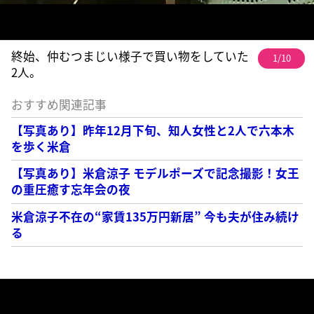
終始、仲むつまじい様子で買い物をしていた
1/10
2人。
おすすめ関連記事
【写真あり】昨年12月下旬、知人女性と2人で六本木
を歩く米倉
【写真あり】米倉涼子 モデルポーズで記念撮影！女王
の重圧癒す忘年会の夜
米倉涼子不在の“家賃135万円新居” 今も夫が住み続け
る