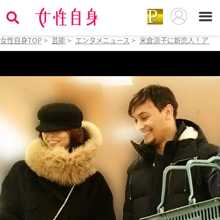
女性自身TOP
>
芸能
>
エンタメニュース
>
米倉涼子に新恋人！アル