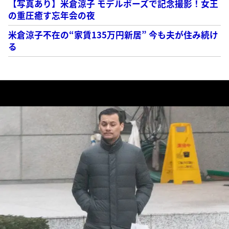
【写真あり】米倉涼子 モデルポーズで記念撮影！女王
の重圧癒す忘年会の夜
米倉涼子不在の“家賃135万円新居” 今も夫が住み続け
る