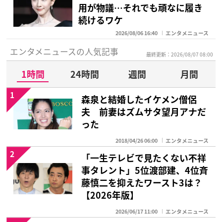
用が物議…それでも頑なに履き
続けるワケ
2026/08/06 16:40
エンタメニュース
エンタメニュースの人気記事
最終更新：2026/08/07 08:00
1時間
24時間
週間
月間
1
森泉と結婚したイケメン僧侶
夫 前妻はズムサタ望月アナだ
った
2018/04/26 06:00
エンタメニュース
2
「一生テレビで見たくない不祥
事タレント」5位渡部建、4位斉
藤慎二を抑えたワースト3は？
【2026年版】
2026/06/17 11:00
エンタメニュース