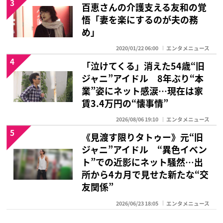
3
百恵さんの介護支える友和の覚
悟「妻を楽にするのが夫の務
め」
2020/01/22 06:00
エンタメニュース
4
「泣けてくる」消えた54歳“旧
ジャニ”アイドル 8年ぶり“本
業”姿にネット感涙…現在は家
賃3.4万円の“懐事情”
2026/08/06 19:10
エンタメニュース
5
《見渡す限りタトゥー》元“旧
ジャニ”アイドル “異色イベン
ト”での近影にネット騒然…出
所から4カ月で見せた新たな“交
友関係”
2026/06/23 18:05
エンタメニュース