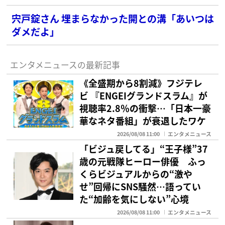
宍戸錠さん 埋まらなかった開との溝「あいつは
ダメだよ」
エンタメニュースの最新記事
《全盛期から8割減》フジテレ
ビ 『ENGEIグランドスラム』が
視聴率2.8％の衝撃…「日本一豪
華なネタ番組」が衰退したワケ
2026/08/08 11:00
エンタメニュース
「ビジュ戻してる」“王子様”37
歳の元戦隊ヒーロー俳優 ふっ
くらビジュアルからの“激や
せ”回帰にSNS騒然…語ってい
た“加齢を気にしない”心境
2026/08/08 11:00
エンタメニュース