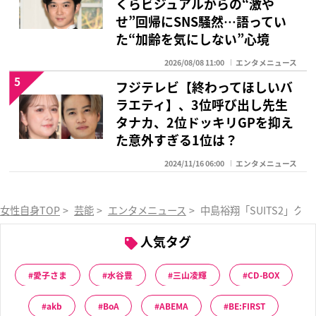
くらビジュアルからの“激や
せ”回帰にSNS騒然…語ってい
た“加齢を気にしない”心境
2026/08/08 11:00
エンタメニュース
5
フジテレビ【終わってほしいバ
ラエティ】、3位呼び出し先生
タナカ、2位ドッキリGPを抑え
た意外すぎる1位は？
2024/11/16 06:00
エンタメニュース
女性自身TOP
>
芸能
>
エンタメニュース
>
中島裕翔「SUITS2」
人気タグ
愛子さま
水谷豊
三山凌輝
CD-BOX
akb
BoA
ABEMA
BE:FIRST