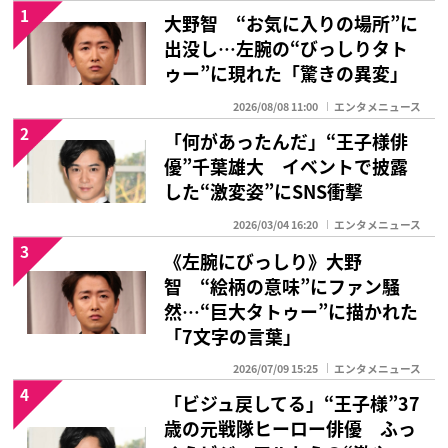
1
大野智 “お気に入りの場所”に
出没し…左腕の“びっしりタト
ゥー”に現れた「驚きの異変」
2026/08/08 11:00
エンタメニュース
2
「何があったんだ」“王子様俳
優”千葉雄大 イベントで披露
した“激変姿”にSNS衝撃
2026/03/04 16:20
エンタメニュース
3
《左腕にびっしり》大野
智 “絵柄の意味”にファン騒
然…“巨大タトゥー”に描かれた
「7文字の言葉」
2026/07/09 15:25
エンタメニュース
4
「ビジュ戻してる」“王子様”37
歳の元戦隊ヒーロー俳優 ふっ