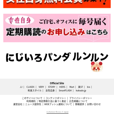
Official Site
JJ
CLASSY.
VERY
STORY
HERS
Mart
美ST
bis
和食スタイル
女性自身
SmartFLASH
kokode.jp
このサイトについて
コンテンツポリシー
プライバシーポリシー
利用規約
特定商取引法に基づく表記
広告掲載について
運営会社
ニュース提供先
WEBプッシュ通知について
情報提供
お問い合わせ