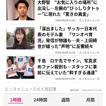
大野智 “お気に入りの場所”に
出没し…左腕の“びっしりタトゥ
ー”に現れた「驚きの異変」
2026/08/08 11:00
エンタメニュース
「涙出ました」サッカー日本代
表のモデル妻 「ワンオペ育
児」発信が物議も…夫・上田綺
世が綴った“声明“に反響続々
2026/08/08 11:00
エンタメニュース
千鳥 ロケ先でサイン、写真求
めファン殺到も…スタッフに事
前に伝えていた“粋すぎる通達”
2026/08/08 11:00
エンタメニュース
エンタメニュースの人気記事
最終更新：2026/08/08 17:00
1時間
24時間
週間
月間