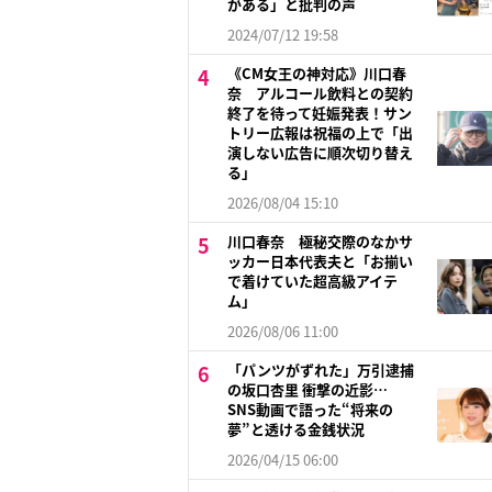
がある」と批判の声
2024/07/12 19:58
《CM女王の神対応》川口春
奈 アルコール飲料との契約
終了を待って妊娠発表！サン
トリー広報は祝福の上で「出
演しない広告に順次切り替え
る」
2026/08/04 15:10
川口春奈 極秘交際のなかサ
ッカー日本代表夫と「お揃い
で着けていた超高級アイテ
ム」
2026/08/06 11:00
「パンツがずれた」万引逮捕
の坂口杏里 衝撃の近影…
SNS動画で語った“将来の
夢”と透ける金銭状況
2026/04/15 06:00