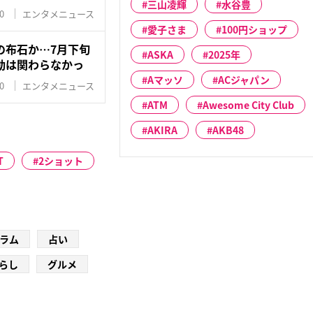
三山凌輝
水谷豊
0
エンタメニュース
愛子さま
100円ショップ
の布石か…7月下旬
ASKA
2025年
動は関わらなかっ
Aマッソ
ACジャパン
0
エンタメニュース
ATM
Awesome City Club
AKIRA
AKB48
T
2ショット
ラム
占い
らし
グルメ