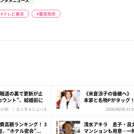
ンタメニュース
テレビ東京
鷲見玲奈
報道の裏で更新が止
《米倉涼子の後継へ》
カウント”、結婚前に
本家と名物Pがタッグ
ド...
11:00
エンタメニュース
2026/08/06 11:0
費高額ランキング！ 3
清水アキラ 息子・良
、“ホテル密会”...
マンションも用意…一