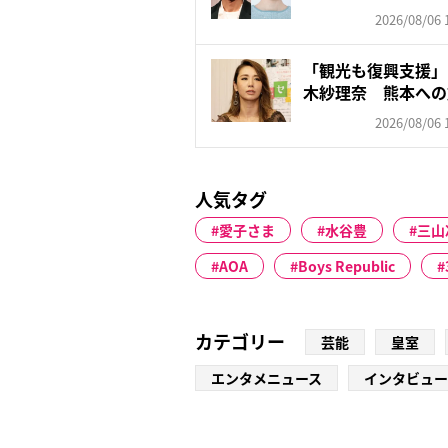
2026/08/06 
「観光も復興支援」
木紗理奈 熊本への
否…“...
2026/08/06 
人気タグ
愛子さま
水谷豊
三山
AOA
Boys Republic
カテゴリー
芸能
皇室
エンタメニュース
インタビュー