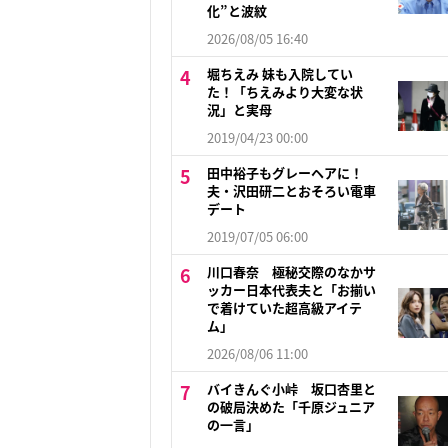
化”と波紋
2026/08/05 16:40
堀ちえみ 妹も入院してい
た！「ちえみより大変な状
況」と実母
2019/04/23 00:00
田中裕子もグレーヘアに！
夫・沢田研二とおそろい電車
デート
2019/07/05 06:00
川口春奈 極秘交際のなかサ
ッカー日本代表夫と「お揃い
で着けていた超高級アイテ
ム」
2026/08/06 11:00
バイきんぐ小峠 坂口杏里と
の破局決めた「千原ジュニア
の一言」