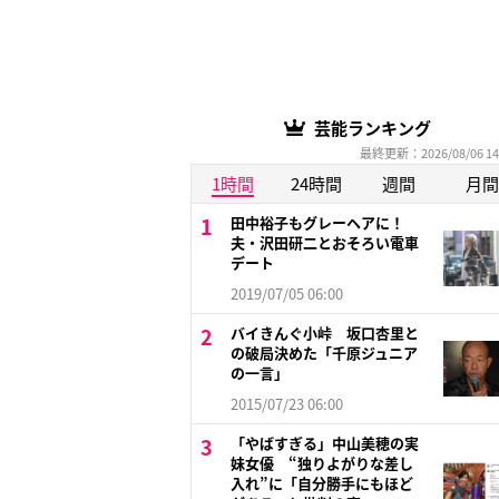
芸能ランキング
最終更新：2026/08/06 14
1時間
24時間
週間
月間
田中裕子もグレーヘアに！
夫・沢田研二とおそろい電車
デート
2019/07/05 06:00
バイきんぐ小峠 坂口杏里と
の破局決めた「千原ジュニア
の一言」
2015/07/23 06:00
「やばすぎる」中山美穂の実
妹女優 “独りよがりな差し
入れ”に「自分勝手にもほど