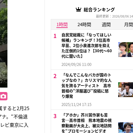
総合ランキング
最終更新：2026/08/06 14
1時間
24時間
週間
月間
自民党総裁に「なってほしい
候補」ランキング！3位高市
早苗、2位小泉進次郎を抑え
た圧倒的1位は？【30代〜60
代に聞いた】
2024/09/26 11:00
「なんでこんなバカが国のト
ップなの？」カリスマ的な人
気を誇るアーティスト 高市
首相の“洋服選び”投稿に怒
り爆発
2025/11/24 17:15
すると2月25
「アホか」芥川賞作家も苦
ナ。“不倫退
言…高市首相 熊本地震の視
テレビ東京に入
察動画が大炎上、被災地訪問
を“プロモーションビデオ