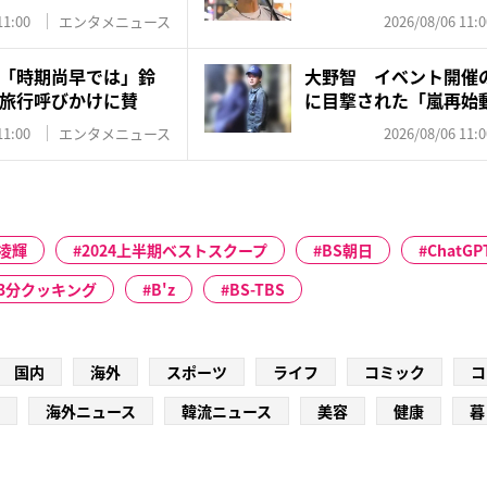
れ”...
11:00
エンタメニュース
2026/08/06 11:0
「時期尚早では」鈴
大野智 イベント開催
旅行呼びかけに賛
に目撃された「嵐再始
た...
11:00
エンタメニュース
2026/08/06 11:0
凌輝
2024上半期ベストスクープ
BS朝日
ChatGP
3分クッキング
B'z
BS-TBS
国内
海外
スポーツ
ライフ
コミック
コ
海外ニュース
韓流ニュース
美容
健康
暮