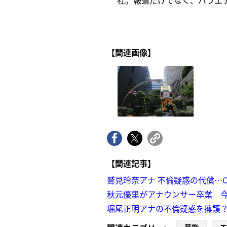
社。報道だけでなく、バラエテ
【関連画像】
【関連記事】
鷲見玲奈アナ 不倫疑惑の代償…
秋元優里がアナウンサー卒業 
堀尾正明アナの不倫疑惑を擁護