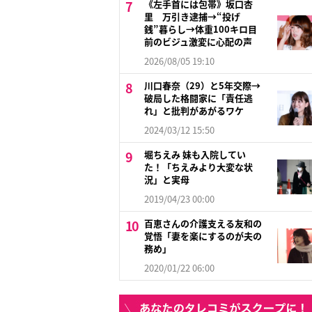
《左手首には包帯》坂口杏
里 万引き逮捕→“投げ
銭”暮らし→体重100キロ目
前のビジュ激変に心配の声
2026/08/05 19:10
川口春奈（29）と5年交際→
破局した格闘家に「責任逃
れ」と批判があがるワケ
2024/03/12 15:50
堀ちえみ 妹も入院してい
た！「ちえみより大変な状
況」と実母
2019/04/23 00:00
百恵さんの介護支える友和の
覚悟「妻を楽にするのが夫の
務め」
2020/01/22 06:00