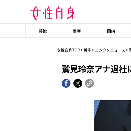
芸能
皇室
国内
女性自身TOP
>
芸能
>
エンタメニュース
>
鷲見玲奈アナ退社