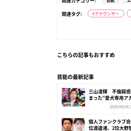
関連カテゴリー:
芸能
エ
関連タグ:
アナウンサー
こちらの記事もおすすめ
芸能の最新記事
三山凌輝 不倫疑惑
まった“愛犬専用ア
飼...
2026/08/06 
個人ファンクラブ会
位渡邊渚、2位大野智