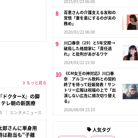
2015/07/23 06:00
百恵さんの介護支える友和の
覚悟「妻を楽にするのが夫の
務め」
2020/01/22 06:00
川口春奈（29）と5年交際→
破局した格闘家に「責任逃
れ」と批判があがるワケ
2024/03/12 15:50
《CM女王の神対応》川口春
奈 アルコール飲料との契約
もっと見る
終了を待って妊娠発表！サン
トリー広報は祝福の上で「出
演しない広告に順次切り替え
『ドクターX』の脚
る」
！テレ朝の新医療
2026/08/04 15:10
0
エンタメニュース
太郎さんに単身用
人気タグ
時は勘当も“子離