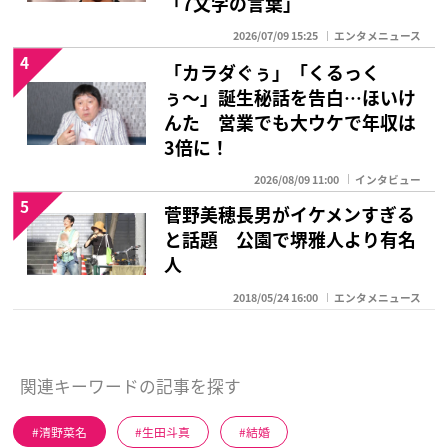
「7文字の言葉」
2026/07/09 15:25
エンタメニュース
4
「カラダぐぅ」「くるっく
ぅ〜」誕生秘話を告白…ほいけ
んた 営業でも大ウケで年収は
3倍に！
2026/08/09 11:00
インタビュー
5
菅野美穂長男がイケメンすぎる
と話題 公園で堺雅人より有名
人
2018/05/24 16:00
エンタメニュース
関連キーワードの記事を探す
清野菜名
生田斗真
結婚