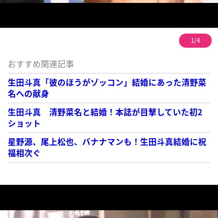
1/4
おすすめ関連記事
生田斗真「彼のほうがゾッコン」結婚にあった清野菜
名への献身
生田斗真 清野菜名と結婚！本誌が目撃していた初2
ショット
星野源、尾上松也、バナナマンも！生田斗真結婚に祝
福相次ぐ