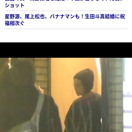
ショット
星野源、尾上松也、バナナマンも！生田斗真結婚に祝
福相次ぐ