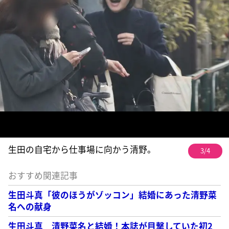
生田の自宅から仕事場に向かう清野。
3/4
おすすめ関連記事
生田斗真「彼のほうがゾッコン」結婚にあった清野菜
名への献身
生田斗真 清野菜名と結婚！本誌が目撃していた初2