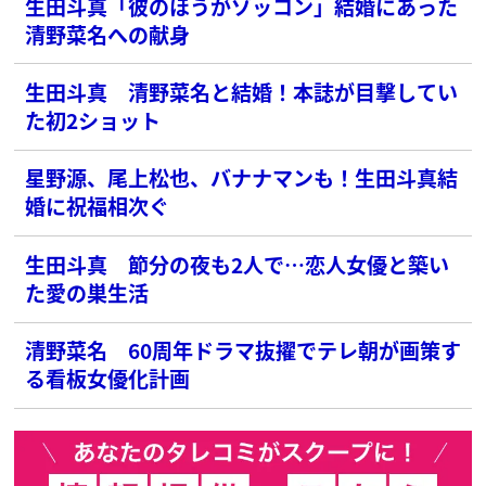
生田斗真「彼のほうがゾッコン」結婚にあった
清野菜名への献身
生田斗真 清野菜名と結婚！本誌が目撃してい
た初2ショット
星野源、尾上松也、バナナマンも！生田斗真結
婚に祝福相次ぐ
生田斗真 節分の夜も2人で…恋人女優と築い
た愛の巣生活
清野菜名 60周年ドラマ抜擢でテレ朝が画策す
る看板女優化計画