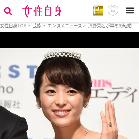
女性自身TOP
>
芸能
>
エンタメニュース
>
清野菜名が早めの結婚願っ