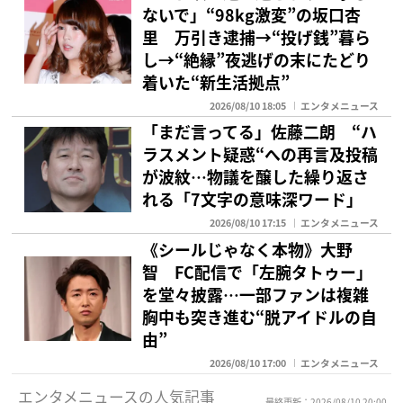
ないで」“98kg激変”の坂口杏
里 万引き逮捕→“投げ銭”暮ら
し→“絶縁”夜逃げの末にたどり
着いた“新生活拠点”
2026/08/10 18:05
エンタメニュース
「まだ言ってる」佐藤二朗 “ハ
ラスメント疑惑“への再言及投稿
が波紋…物議を醸した繰り返さ
れる「7文字の意味深ワード」
2026/08/10 17:15
エンタメニュース
《シールじゃなく本物》大野
智 FC配信で「左腕タトゥー」
を堂々披露…一部ファンは複雑
胸中も突き進む“脱アイドルの自
由”
2026/08/10 17:00
エンタメニュース
エンタメニュースの人気記事
最終更新：2026/08/10 20:00