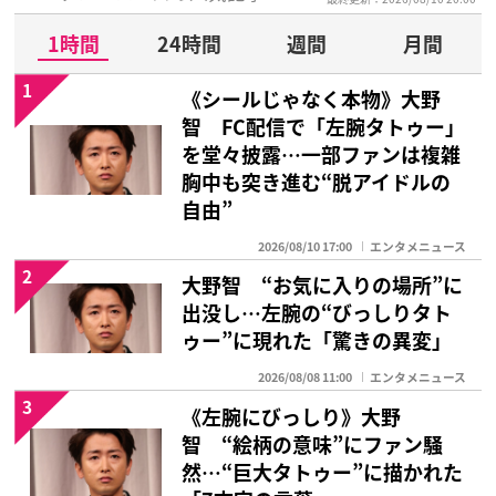
1時間
24時間
週間
月間
1
《シールじゃなく本物》大野
智 FC配信で「左腕タトゥー」
を堂々披露…一部ファンは複雑
胸中も突き進む“脱アイドルの
自由”
2026/08/10 17:00
エンタメニュース
2
大野智 “お気に入りの場所”に
出没し…左腕の“びっしりタト
ゥー”に現れた「驚きの異変」
2026/08/08 11:00
エンタメニュース
3
《左腕にびっしり》大野
智 “絵柄の意味”にファン騒
然…“巨大タトゥー”に描かれた