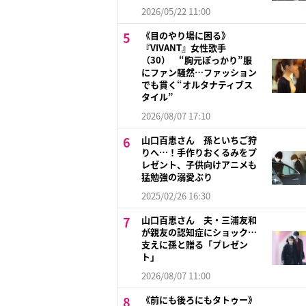
2026/05/22 11:00
《目のやり場に困る》
『VIVANT』女性歌手
（30） “胸元ぽっかり”服
にファン騒然…ファッション
でも貫く“オルタナティブス
タイル”
2026/08/07 17:10
山口百恵さん 孫といちご狩
りへ…！手作りおくるみをプ
レゼント、子供向けアニメも
猛勉強の溺愛ぶり
2025/02/26 16:30
山口百恵さん 夫・三浦友和
が親友の認知症にショック…
支えに孫と贈る「プレゼン
ト」
2026/08/07 11:00
《前にも後ろにもタトゥー》