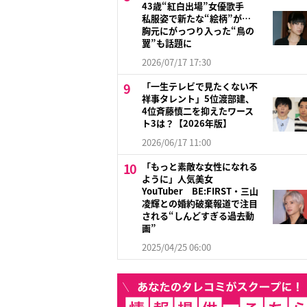
43歳“紅白出場”女優歌手
私服姿で新たな“絵柄”が…
胸元にがっつり入った“鳥の
翼”も話題に
2026/07/17 17:30
「一生テレビで見たくない不
祥事タレント」5位渡部建、
4位斉藤慎二を抑えたワース
ト3は？【2026年版】
2026/06/17 11:00
「もっと素敵な女性になれる
ように」人気美女
YouTuber BE:FIRST・三山
凌輝との婚約破棄報道で注目
される“しんどすぎる過去動
画”
2025/04/25 06:00