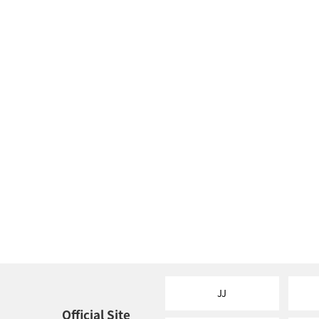
JJ
Official Site