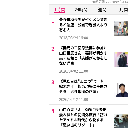
最終更新：2026/08/08 13
1時間
24時間
週間
月間
菅野美穂長男がイケメンすぎ
ると話題 公園で堺雅人より
有名人
2018/05/24 16:00
《義兄の三回忌法要に参加》
山口百恵さん 義姉が明かす
夫・友和と「夫婦げんかをし
ない理由」
2026/04/02 11:00
《見た目は“瓜二つ”で…》
鈴木亮平 撮影現場に帯同さ
せる「男性集団の正体」
2026/02/12 11:00
山口百恵さん GWに長男夫
妻＆孫との初海外旅行！訪れ
たアイドル時代から愛する
「思い出のリゾート」