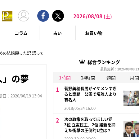
2026/08/08
(土)
コラム
占い
お買い物
めの結婚願った訳 語って
総合ランキング
最終更新：2026/08/08 13
人」の夢
1時間
24時間
週間
月間
菅野美穂長男がイケメンすぎ
ると話題 公園で堺雅人より
：2020/06/19 13:04
有名人
2018/05/24 16:00
次の政権を取ってほしい党
3位 立憲民主、2位 維新を抑
えた衝撃の圧倒的1位は？
2023/12/03 06:00