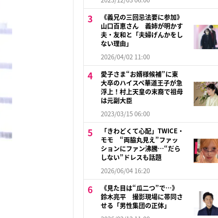
《義兄の三回忌法要に参加》
山口百恵さん 義姉が明かす
夫・友和と「夫婦げんかをし
ない理由」
2026/04/02 11:00
愛子さま“お婿様候補”に東
大卒のハイスペ華道王子が急
浮上！村上天皇の末裔で祖母
は元副大臣
2023/03/15 06:00
「きわどくて心配」TWICE・
モモ “両脇丸見え”ファッ
ションにファン沸騰…“だら
しない”ドレスも話題
2026/06/04 16:20
《見た目は“瓜二つ”で…》
鈴木亮平 撮影現場に帯同さ
せる「男性集団の正体」