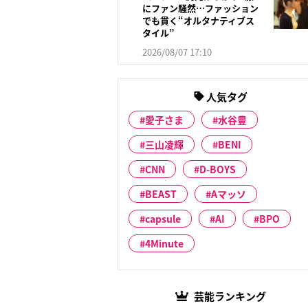
にファン騒然…ファッション
でも貫く“オルタナティブス
タイル”
2026/08/07 17:10
人気タグ
愛子さま
水谷豊
三山凌輝
BENI
CNN
D-BOYS
BEAST
Aマッソ
capsule
AI
BPO
4Minute
芸能ランキング