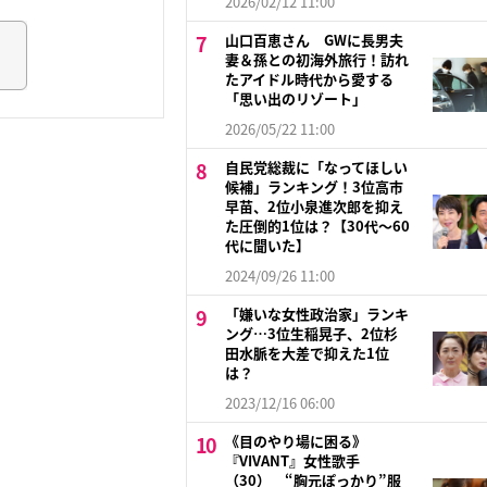
2026/02/12 11:00
山口百恵さん GWに長男夫
妻＆孫との初海外旅行！訪れ
たアイドル時代から愛する
「思い出のリゾート」
2026/05/22 11:00
自民党総裁に「なってほしい
候補」ランキング！3位高市
早苗、2位小泉進次郎を抑え
た圧倒的1位は？【30代〜60
代に聞いた】
2024/09/26 11:00
「嫌いな女性政治家」ランキ
ング…3位生稲晃子、2位杉
田水脈を大差で抑えた1位
は？
2023/12/16 06:00
《目のやり場に困る》
『VIVANT』女性歌手
（30） “胸元ぽっかり”服