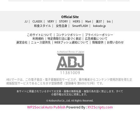
Official Site
JJ
CLASSY.
VERY
STORY
HERS
Mart
美ST
bis
和食スタイル
女性自身
SmartFLASH
kokode.jp
このサイトについて
コンテンツポリシー
プライバシーポリシー
利用規約
特定商取引法に基づく表記
広告掲載について
運営会社
ニュース提供先
WEBプッシュ通知について
情報提供
お問い合わせ
ABJマークは、この電子書店・電子書籍配信サービスが、著作権者からコンテンツ使用許諾を得た正
規版配信サービスであることを示す登録商標（登録番号 第6091713号）です。
本サイトに掲載されているすべての文章・画像の無断転載・複製行為を固く禁止します。すべて
の著作権は光文社に帰属します。
© Kobunsha Co., Ltd. All Rights Reserved.
WP2Social Auto Publish
Powered By :
XYZScripts.com