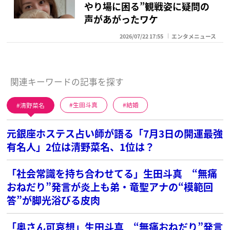
やり場に困る”観戦姿に疑問の
声があがったワケ
2026/07/22 17:55
エンタメニュース
関連キーワードの記事を探す
清野菜名
生田斗真
結婚
元銀座ホステス占い師が語る「7月3日の開運最強
有名人」2位は清野菜名、1位は？
「社会常識を持ち合わせてる」生田斗真 “無痛
おねだり”発言が炎上も弟・竜聖アナの“模範回
答”が脚光浴びる皮肉
「奥さん可哀想」生田斗真 “無痛おねだり”発言