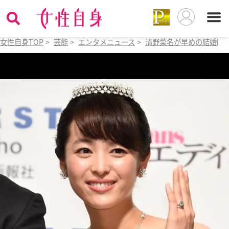
女性自身TOP
>
芸能
>
エンタメニュース
>
清野菜名が早めの結婚願っ