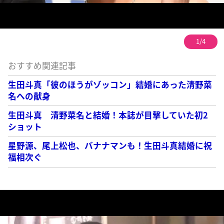
1/4
おすすめ関連記事
生田斗真「彼のほうがゾッコン」結婚にあった清野菜
名への献身
生田斗真 清野菜名と結婚！本誌が目撃していた初2
ショット
星野源、尾上松也、バナナマンも！生田斗真結婚に祝
福相次ぐ