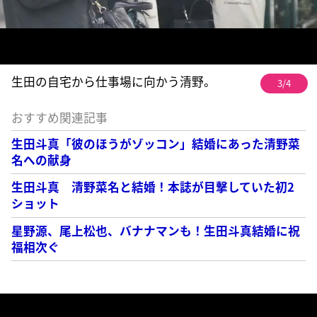
生田の自宅から仕事場に向かう清野。
3/4
おすすめ関連記事
生田斗真「彼のほうがゾッコン」結婚にあった清野菜
名への献身
生田斗真 清野菜名と結婚！本誌が目撃していた初2
ショット
星野源、尾上松也、バナナマンも！生田斗真結婚に祝
福相次ぐ