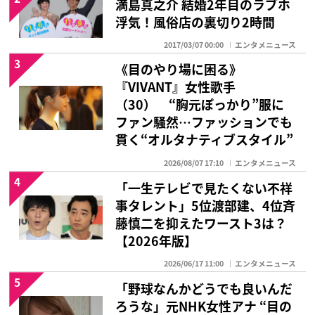
満島真之介 結婚2年目のラブホ
浮気！風俗店の裏切り2時間
2017/03/07 00:00
エンタメニュース
3
《目のやり場に困る》
『VIVANT』女性歌手
（30） “胸元ぽっかり”服に
ファン騒然…ファッションでも
貫く“オルタナティブスタイル”
2026/08/07 17:10
エンタメニュース
4
「一生テレビで見たくない不祥
事タレント」5位渡部建、4位斉
藤慎二を抑えたワースト3は？
【2026年版】
2026/06/17 11:00
エンタメニュース
5
「野球なんかどうでも良いんだ
ろうな」元NHK女性アナ “目の