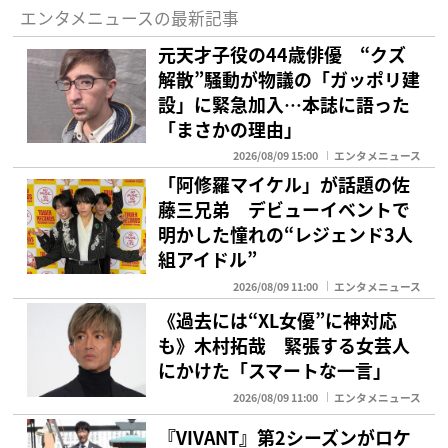
エンタメニュースの最新記事
元天才子役の44歳俳優 “クズ
解散”騒動が物議の「ガッポリ建
設」に緊急加入…本誌に語った
「まさかの理由」
2026/08/09 15:00
エンタメニュース
「阿修羅マイケル」が話題の佐
藤三兄弟 デビューイベントで
明かした憧れの“レジェンド3人
組アイドル”
2026/08/09 11:00
エンタメニュース
《過去には“XL女優”に神対応
も》木村拓哉 緊張する女芸人
にかけた「スマートな一言」
2026/08/09 11:00
エンタメニュース
『VIVANT』第2シーズンがロケ