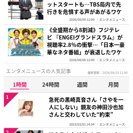
ットスタートも…TBS局内で先
行きを危惧する声があがるワケ
2026/08/09 11:00
エンタメニュース
《全盛期から8割減》フジテレ
ビ 『ENGEIグランドスラム』が
視聴率2.8％の衝撃…「日本一豪
華なネタ番組」が衰退したワケ
2026/08/08 11:00
エンタメニュース
エンタメニュースの人気記事
最終更新：2026/08/10 12:00
1時間
24時間
週間
月間
1
急死の黒崎真音さん「さやを一
人にしない」親友の神田沙也加
さんと交わしていた“約束”
2023/03/01 14:54
エンタメニュース
2