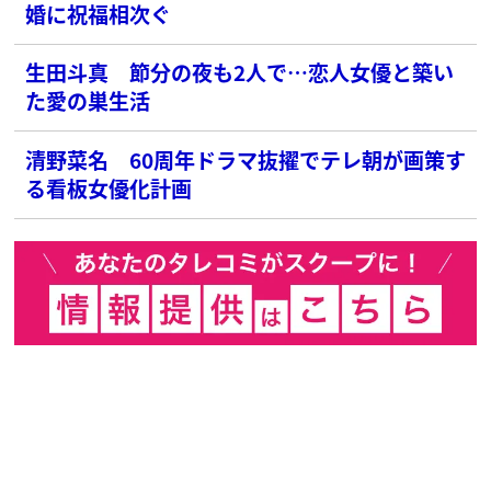
婚に祝福相次ぐ
生田斗真 節分の夜も2人で…恋人女優と築い
た愛の巣生活
清野菜名 60周年ドラマ抜擢でテレ朝が画策す
る看板女優化計画