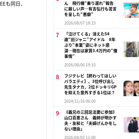
EEも同日、
ん 飛行機“乗り遅れ”報告
に厳しい声…有吉弘行も苦言
を呈した“悪癖”
2026/08/07 18:15
「泣けてくる」消えた54
歳“旧ジャニ”アイドル 8年
ぶり“本業”姿にネット感
涙…現在は家賃3.4万円の“懐
事情”
2026/08/06 19:10
フジテレビ【終わってほしい
バラエティ】、3位呼び出し
先生タナカ、2位ドッキリGP
を抑えた意外すぎる1位は？
2024/11/16 06:00
《義兄の三回忌法要に参加》
山口百恵さん 義姉が明かす
夫・友和と「夫婦げんかをし
ない理由」
2026/04/02 11:00