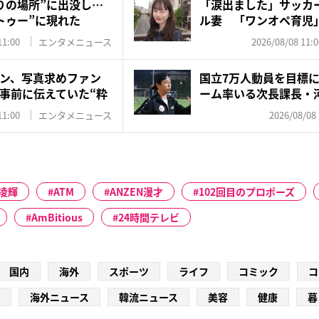
りの場所”に出没し…
「涙出ました」サッカ
トゥー”に現れた
ル妻 「ワンオペ育児
夫・...
11:00
エンタメニュース
2026/08/08 11:0
ン、写真求めファン
国立7万人動員を目標
事前に伝えていた“粋
ーム率いる次長課長・
井...
11:00
エンタメニュース
2026/08/08 
凌輝
ATM
ANZEN漫才
102回目のプロポーズ
AmBitious
24時間テレビ
国内
海外
スポーツ
ライフ
コミック
コ
海外ニュース
韓流ニュース
美容
健康
暮