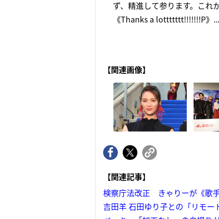
ず、精進して参ります。これか
《Thanks a lottttttt!!!!!!!P》..
【関連画像】
【関連記事】
検察庁法改正 きゃりーが《歌
吉田羊 石田ゆり子との「リモー