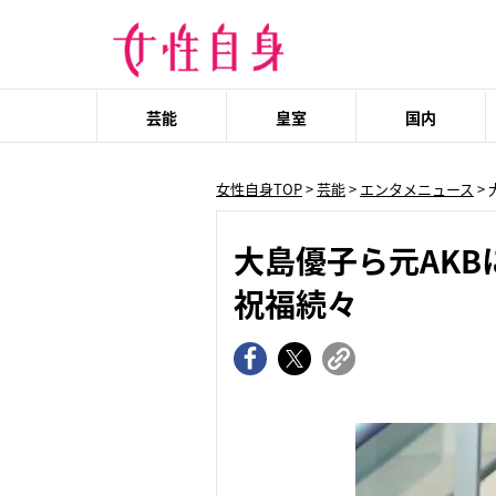
芸能
皇室
国内
女性自身TOP
>
芸能
>
エンタメニュース
>
大島優子ら元AKB
祝福続々