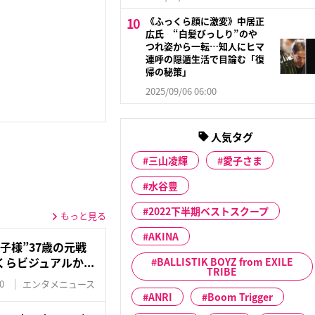
《ふっくら顔に激変》中居正
広氏 “白髪びっしり”のや
つれ姿から一転…知人にヒマ
連呼の隠遁生活で目論む「復
帰の秘策」
2025/09/06 06:00
人気タグ
三山凌輝
愛子さま
水谷豊
2022下半期ベストスクープ
もっと見る
AKINA
子様”37歳の元戦
らビジュアルか...
BALLISTIK BOYZ from EXILE
TRIBE
0
エンタメニュース
ANRI
Boom Trigger