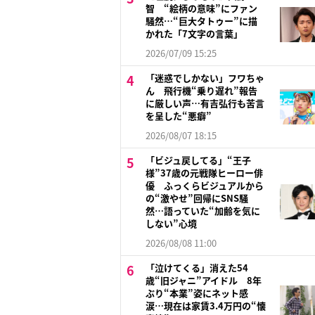
智 “絵柄の意味”にファン
騒然…“巨大タトゥー”に描
かれた「7文字の言葉」
2026/07/09 15:25
「迷惑でしかない」フワちゃ
ん 飛行機“乗り遅れ”報告
に厳しい声…有吉弘行も苦言
を呈した“悪癖”
2026/08/07 18:15
「ビジュ戻してる」“王子
様”37歳の元戦隊ヒーロー俳
優 ふっくらビジュアルから
の“激やせ”回帰にSNS騒
然…語っていた“加齢を気に
しない”心境
2026/08/08 11:00
「泣けてくる」消えた54
歳“旧ジャニ”アイドル 8年
ぶり“本業”姿にネット感
涙…現在は家賃3.4万円の“懐