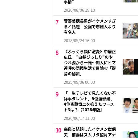
事情”
2026/08/06 19:10
菅野美穂長男がイケメンすぎ
ると話題 公園で堺雅人より
有名人
2018/05/24 16:00
《ふっくら顔に激変》中居正
広氏 “白髪びっしり”のや
つれ姿から一転…知人にヒマ
連呼の隠遁生活で目論む「復
帰の秘策」
2025/09/06 06:00
「一生テレビで見たくない不
祥事タレント」5位渡部建、
4位斉藤慎二を抑えたワース
ト3は？【2026年版】
2026/06/17 11:00
森泉と結婚したイケメン僧侶
夫 前妻はズムサタ望月アナ