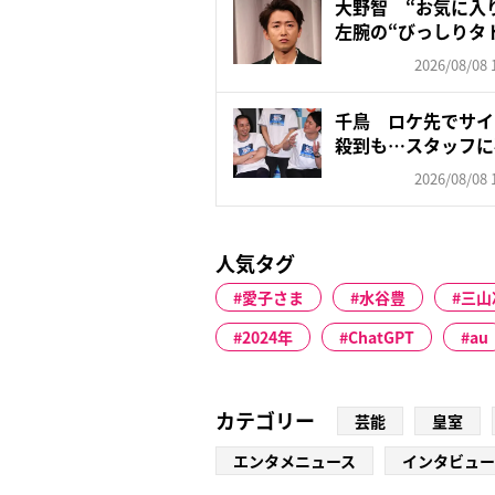
大野智 “お気に入
左腕の“びっしりタ
「驚...
2026/08/08 
千鳥 ロケ先でサイ
殺到も…スタッフに
す...
2026/08/08 
人気タグ
愛子さま
水谷豊
三山
2024年
ChatGPT
au
カテゴリー
芸能
皇室
エンタメニュース
インタビュー