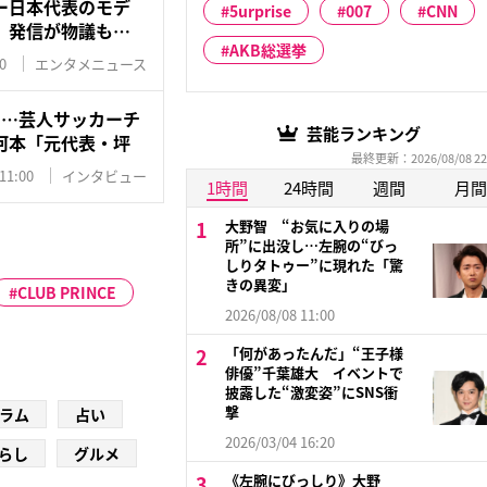
ー日本代表のモデ
5urprise
007
CNN
」発信が物議も…
AKB総選挙
0
エンタメニュース
に…芸人サッカーチ
芸能ランキング
河本「元代表・坪
最終更新：2026/08/08 22
11:00
インタビュー
1時間
24時間
週間
月間
大野智 “お気に入りの場
所”に出没し…左腕の“びっ
しりタトゥー”に現れた「驚
きの異変」
CLUB PRINCE
2026/08/08 11:00
「何があったんだ」“王子様
俳優”千葉雄大 イベントで
披露した“激変姿”にSNS衝
撃
ラム
占い
2026/03/04 16:20
らし
グルメ
《左腕にびっしり》大野