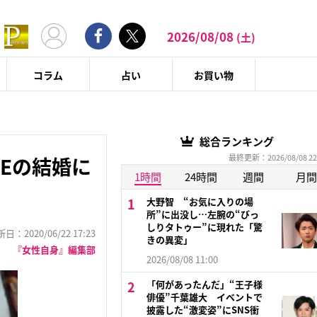
2026/08/08
(土)
コラム
占い
お買い物
総合ランキング
最終更新：2026/08/08 22
EEの結婚に
1時間
24時間
週間
月間
大野智 “お気に入りの場
所”に出没し…左腕の“びっ
しりタトゥー”に現れた「驚
：2020/06/22 17:23
きの異変」
『女性自身』編集部
2026/08/08 11:00
「何があったんだ」“王子様
俳優”千葉雄大 イベントで
披露した“激変姿”にSNS衝