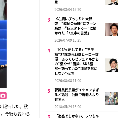
撃
2026/03/04 16:20
《左腕にびっしり》大野
智 “絵柄の意味”にファン
騒然…“巨大タトゥー”に描
かれた「7文字の言葉」
2026/07/09 15:25
「ビジュ戻してる」“王子
様”37歳の元戦隊ヒーロー俳
優 ふっくらビジュアルから
の“激やせ”回帰にSNS騒
然…語っていた“加齢を気に
しない”心境
2026/08/08 11:00
菅野美穂長男がイケメンすぎ
ると話題 公園で堺雅人より
有名人
erで報告した。秋
2018/05/24 16:00
た。今後も変わら
「迷惑でしかない」フワちゃ