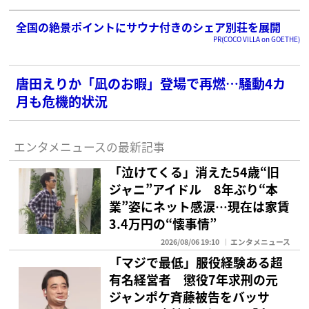
全国の絶景ポイントにサウナ付きのシェア別荘を展開
PR(COCO VILLA on GOETHE)
唐田えりか「凪のお暇」登場で再燃…騒動4カ
月も危機的状況
エンタメニュースの最新記事
「泣けてくる」消えた54歳“旧
ジャニ”アイドル 8年ぶり“本
業”姿にネット感涙…現在は家賃
3.4万円の“懐事情”
2026/08/06 19:10
エンタメニュース
「マジで最低」服役経験ある超
有名経営者 懲役7年求刑の元
ジャンポケ斉藤被告をバッサ