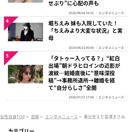
せぶり”に心配の声も
2026/08/06 16:25
エンタメニュース
4
堀ちえみ 妹も入院していた！
「ちえみより大変な状況」と実
母
2019/04/23 00:00
エンタメニュース
5
「タトゥー入ってる？」“紅白
出場”朝ドラヒロインの近影が
波紋…結婚直後に“意味深投
稿”→事務所退所→離婚を経
て“自分らしさ”全開
2026/07/27 17:40
エンタメニュース
女性自身TOP
>
芸能
>
エンタメニュース
>
東出支えた長澤まさみの
カテゴリー