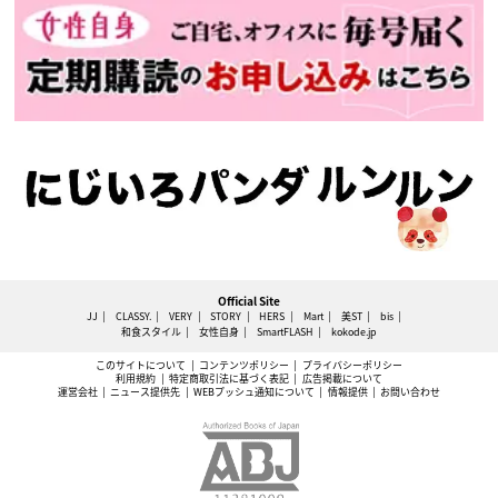
Official Site
JJ
CLASSY.
VERY
STORY
HERS
Mart
美ST
bis
和食スタイル
女性自身
SmartFLASH
kokode.jp
このサイトについて
コンテンツポリシー
プライバシーポリシー
利用規約
特定商取引法に基づく表記
広告掲載について
運営会社
ニュース提供先
WEBプッシュ通知について
情報提供
お問い合わせ