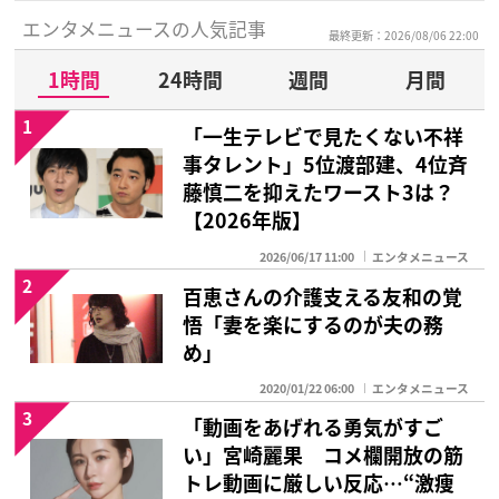
エンタメニュースの人気記事
最終更新：2026/08/06 22:00
1時間
24時間
週間
月間
1
「一生テレビで見たくない不祥
事タレント」5位渡部建、4位斉
藤慎二を抑えたワースト3は？
【2026年版】
2026/06/17 11:00
エンタメニュース
2
百恵さんの介護支える友和の覚
悟「妻を楽にするのが夫の務
め」
2020/01/22 06:00
エンタメニュース
3
「動画をあげれる勇気がすご
い」宮崎麗果 コメ欄開放の筋
トレ動画に厳しい反応…“激痩