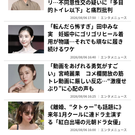
リ…不同意性交の疑いに「多目
的トイレ以下」と痛烈批判
2026/08/06 17:50
エンタメニュース
「転んだら怖すぎ」田中みな
実 妊娠中にゴリゴリヒール着
用が物議…それでも頑なに履き
続けるワケ
2026/08/06 16:40
エンタメニュース
「動画をあげれる勇気がすご
い」宮崎麗果 コメ欄開放の筋
トレ動画に厳しい反応…“激痩せ
ぶり”に心配の声も
2026/08/06 16:25
エンタメニュース
《離婚、“タトゥー”も話題に》
来年1月クールに連ドラ主演す
る「紅白出場の元朝ドラ女優」
2026/08/06 16:00
エンタメニュース