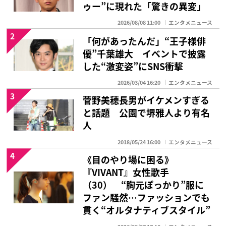
ゥー”に現れた「驚きの異変」
2026/08/08 11:00
エンタメニュース
2
「何があったんだ」“王子様俳
優”千葉雄大 イベントで披露
した“激変姿”にSNS衝撃
2026/03/04 16:20
エンタメニュース
3
菅野美穂長男がイケメンすぎる
と話題 公園で堺雅人より有名
人
2018/05/24 16:00
エンタメニュース
4
《目のやり場に困る》
『VIVANT』女性歌手
（30） “胸元ぽっかり”服に
ファン騒然…ファッションでも
貫く“オルタナティブスタイル”