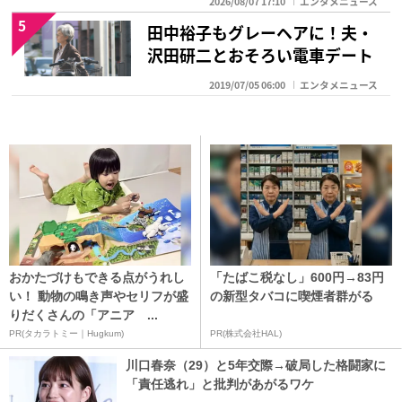
2026/08/07 17:10
エンタメニュース
5
田中裕子もグレーヘアに！夫・
沢田研二とおそろい電車デート
2019/07/05 06:00
エンタメニュース
おかたづけもできる点がうれし
「たばこ税なし」600円→83円
い！ 動物の鳴き声やセリフが盛
の新型タバコに喫煙者群がる
りだくさんの「アニア ...
PR(タカラトミー｜Hugkum)
PR(株式会社HAL)
川口春奈（29）と5年交際→破局した格闘家に
「責任逃れ」と批判があがるワケ