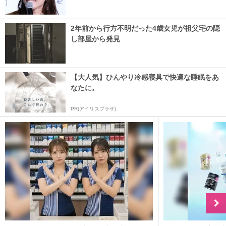
2年前から行方不明だった4歳女児が祖父宅の隠
し部屋から発見
【大人気】ひんやり冷感寝具で快適な睡眠をあ
なたに。
PR(アイリスプラザ)