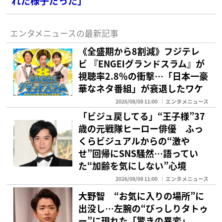
れた様子だった」
エンタメニュースの最新記事
《全盛期から8割減》フジテレ
ビ 『ENGEIグランドスラム』が
視聴率2.8％の衝撃…「日本一豪
華なネタ番組」が衰退したワケ
2026/08/08 11:00
エンタメニュース
「ビジュ戻してる」“王子様”37
歳の元戦隊ヒーロー俳優 ふっ
くらビジュアルからの“激や
せ”回帰にSNS騒然…語ってい
た“加齢を気にしない”心境
2026/08/08 11:00
エンタメニュース
大野智 “お気に入りの場所”に
出没し…左腕の“びっしりタトゥ
ー”に現れた「驚きの異変」