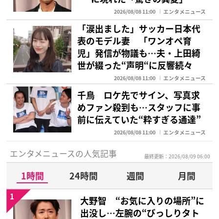
2026/08/08 11:00
エンタメニュース
「涙出ました」サッカー日本代
表のモデル妻 「ワンオペ育
児」発信が物議も…夫・上田綺
世が綴った“声明“に反響続々
2026/08/08 11:00
エンタメニュース
千鳥 ロケ先でサイン、写真求
めファン殺到も…スタッフに事
前に伝えていた“粋すぎる通達”
2026/08/08 11:00
エンタメニュース
エンタメニュースの人気記事
最終更新：2026/08/09 06:00
1時間
24時間
週間
月間
1
大野智 “お気に入りの場所”に
出没し…左腕の“びっしりタト