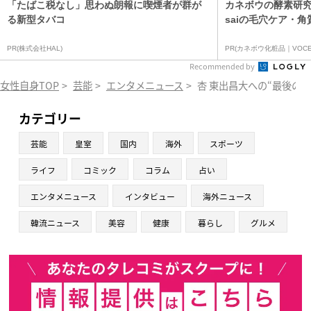
「たばこ税なし」思わぬ朗報に喫煙者が群が
カネボウの酵素研究
る新型タバコ
saiの毛穴ケア・角
PR(株式会社HAL)
PR(カネボウ化粧品｜VOCE
Recommended by
女性自身TOP
>
芸能
>
エンタメニュース
>
杏 東出昌大への“最後の
カテゴリー
芸能
皇室
国内
海外
スポーツ
ライフ
コミック
コラム
占い
エンタメニュース
インタビュー
海外ニュース
韓流ニュース
美容
健康
暮らし
グルメ