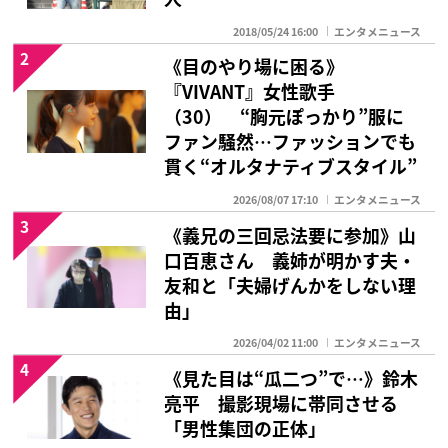
2018/05/24 16:00
エンタメニュース
2
《目のやり場に困る》
『VIVANT』女性歌手
（30） “胸元ぽっかり”服に
ファン騒然…ファッションでも
貫く“オルタナティブスタイル”
2026/08/07 17:10
エンタメニュース
3
《義兄の三回忌法要に参加》山
口百恵さん 義姉が明かす夫・
友和と「夫婦げんかをしない理
由」
2026/04/02 11:00
エンタメニュース
4
《見た目は“瓜二つ”で…》鈴木
亮平 撮影現場に帯同させる
「男性集団の正体」