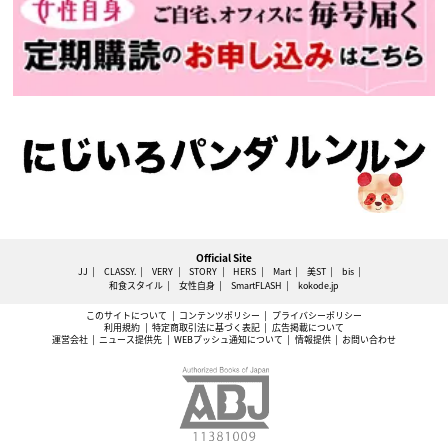
Official Site
JJ
CLASSY.
VERY
STORY
HERS
Mart
美ST
bis
和食スタイル
女性自身
SmartFLASH
kokode.jp
このサイトについて
コンテンツポリシー
プライバシーポリシー
利用規約
特定商取引法に基づく表記
広告掲載について
運営会社
ニュース提供先
WEBプッシュ通知について
情報提供
お問い合わせ