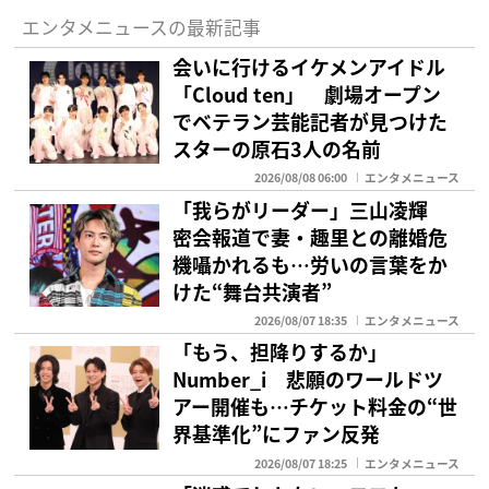
エンタメニュースの最新記事
会いに行けるイケメンアイドル
「Cloud ten」 劇場オープン
でベテラン芸能記者が見つけた
スターの原石3人の名前
2026/08/08 06:00
エンタメニュース
「我らがリーダー」三山凌輝
密会報道で妻・趣里との離婚危
機囁かれるも…労いの言葉をか
けた“舞台共演者”
2026/08/07 18:35
エンタメニュース
「もう、担降りするか」
Number_i 悲願のワールドツ
アー開催も…チケット料金の“世
界基準化”にファン反発
2026/08/07 18:25
エンタメニュース