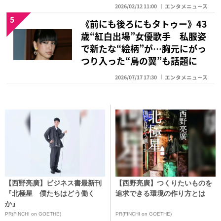
2026/02/12 11:00
エンタメニュース
5
《前にも後ろにもタトゥー》43
歳“紅白出場”女優歌手 私服姿
で新たな“絵柄”が…胸元にがっ
つり入った“鳥の翼”も話題に
2026/07/17 17:30
エンタメニュース
【西野亮廣】ビジネス書最新刊
【西野亮廣】つくりたいものを
『北極星 僕たちはどう働く
追求できる環境の作り方とは
か』
PR(FINCHI on GOETHE)
PR(FINCHI on GOETHE)