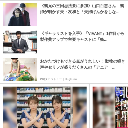
《義兄の三回忌法要に参加》山口百恵さん 義
姉が明かす夫・友和と「夫婦げんかをしな...
《ギャラリストを入手》『VIVANT』1作目から
製作費アップで主要キャストに「衝...
おかたづけもできる点がうれしい！ 動物の鳴き
声やセリフが盛りだくさんの「アニア ...
PR(タカラトミー｜Hugkum)