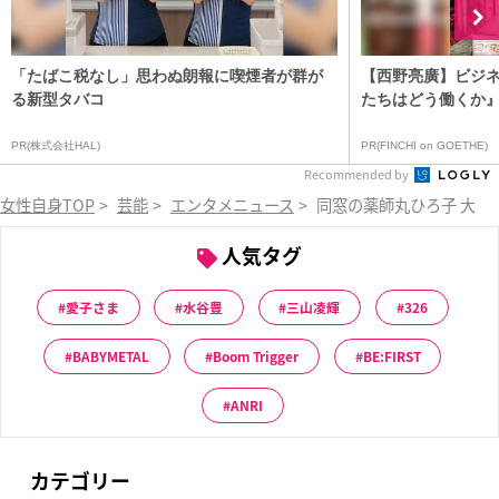
「たばこ税なし」思わぬ朗報に喫煙者が群が
【西野亮廣】ビジ
る新型タバコ
たちはどう働くか
PR(株式会社HAL)
PR(FINCHI on GOETHE)
Recommended by
女性自身TOP
>
芸能
>
エンタメニュース
>
同窓の薬師丸ひろ子 大学
人気タグ
愛子さま
水谷豊
三山凌輝
326
BABYMETAL
Boom Trigger
BE:FIRST
ANRI
カテゴリー