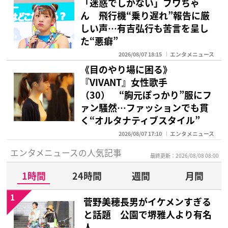
「迷惑でしかない」フワちゃ
ん 飛行機“乗り遅れ”報告に厳
しい声…有吉弘行も苦言を呈し
た“悪癖”
2026/08/07 18:15
エンタメニュース
《目のやり場に困る》
『VIVANT』女性歌手
（30） “胸元ぽっかり”服にフ
ァン騒然…ファッションでも貫
く“オルタナティブスタイル”
2026/08/07 17:10
エンタメニュース
エンタメニュースの人気記事
最終更新：2026/08/08 08:00
1時間
24時間
週間
月間
1
菅野美穂長男がイケメンすぎる
と話題 公園で堺雅人より有名
人