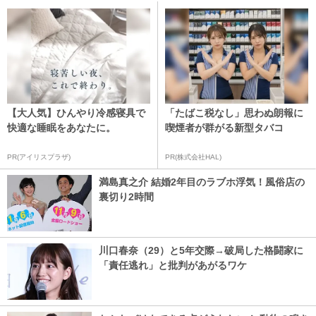
【大人気】ひんやり冷感寝具で
「たばこ税なし」思わぬ朗報に
快適な睡眠をあなたに。
喫煙者が群がる新型タバコ
PR(アイリスプラザ)
PR(株式会社HAL)
満島真之介 結婚2年目のラブホ浮気！風俗店の
裏切り2時間
川口春奈（29）と5年交際→破局した格闘家に
「責任逃れ」と批判があがるワケ