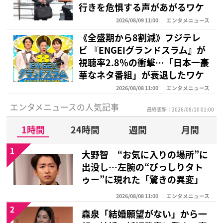
行きを危惧する声があがるワケ
2026/08/09 11:00
エンタメニュース
《全盛期から8割減》フジテレ
ビ 『ENGEIグランドスラム』が
視聴率2.8％の衝撃…「日本一豪
華なネタ番組」が衰退したワケ
2026/08/08 11:00
エンタメニュース
エンタメニュースの人気記事
最終更新：2026/08/10 01:00
1時間
24時間
週間
月間
1
大野智 “お気に入りの場所”に
出没し…左腕の“びっしりタト
ゥー”に現れた「驚きの異変」
2026/08/08 11:00
エンタメニュース
2
森泉「結婚願望がない」から一