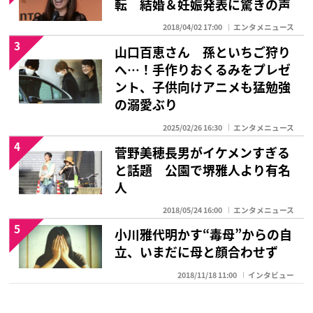
転 結婚＆妊娠発表に驚きの声
2018/04/02 17:00
エンタメニュース
3
山口百恵さん 孫といちご狩り
へ…！手作りおくるみをプレゼ
ント、子供向けアニメも猛勉強
の溺愛ぶり
2025/02/26 16:30
エンタメニュース
4
菅野美穂長男がイケメンすぎる
と話題 公園で堺雅人より有名
人
2018/05/24 16:00
エンタメニュース
5
小川雅代明かす“毒母”からの自
立、いまだに母と顔合わせず
2018/11/18 11:00
インタビュー