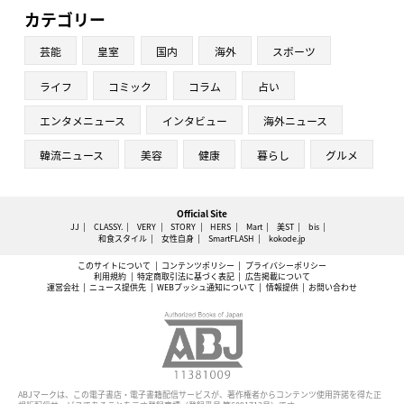
カテゴリー
芸能
皇室
国内
海外
スポーツ
ライフ
コミック
コラム
占い
エンタメニュース
インタビュー
海外ニュース
韓流ニュース
美容
健康
暮らし
グルメ
Official Site
JJ
CLASSY.
VERY
STORY
HERS
Mart
美ST
bis
和食スタイル
女性自身
SmartFLASH
kokode.jp
このサイトについて
コンテンツポリシー
プライバシーポリシー
利用規約
特定商取引法に基づく表記
広告掲載について
運営会社
ニュース提供先
WEBプッシュ通知について
情報提供
お問い合わせ
ABJマークは、この電子書店・電子書籍配信サービスが、著作権者からコンテンツ使用許諾を得た正