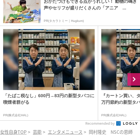
おかたづけもできる点がうれしい！ 動物の鳴き
声やセリフが盛りだくさんの「アニア ...
PR(タカラトミー｜Hugkum)
「たばこ税なし」600円→83円の新型タバコに
『カートン買い、ダ
喫煙者群がる
万円節約の新型タ
PR(株式会社HAL)
PR(株式会社HAL)
Recommended by
女性自身TOP
>
芸能
>
エンタメニュース
>
岡村隆史 NSCの恩師に