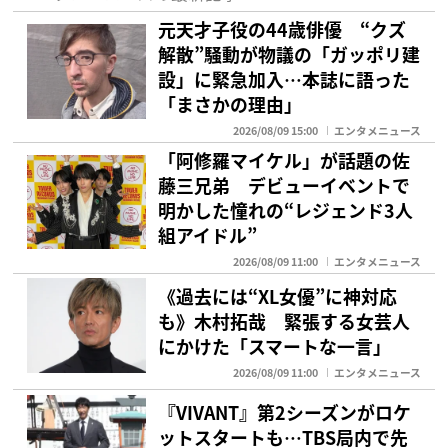
元天才子役の44歳俳優 “クズ
解散”騒動が物議の「ガッポリ建
設」に緊急加入…本誌に語った
「まさかの理由」
2026/08/09 15:00
エンタメニュース
「阿修羅マイケル」が話題の佐
藤三兄弟 デビューイベントで
明かした憧れの“レジェンド3人
組アイドル”
2026/08/09 11:00
エンタメニュース
《過去には“XL女優”に神対応
も》木村拓哉 緊張する女芸人
にかけた「スマートな一言」
2026/08/09 11:00
エンタメニュース
『VIVANT』第2シーズンがロケ
ットスタートも…TBS局内で先