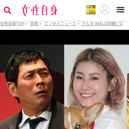
女性自身TOP
>
芸能
>
エンタメニュース
>
さんま IMALU同棲に