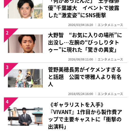
「何があったんだ」“王子様俳
優”千葉雄大 イベントで披露
した“激変姿”にSNS衝撃
2026/03/04 16:20
エンタメニュース
2
大野智 “お気に入りの場所”に
出没し…左腕の“びっしりタト
ゥー”に現れた「驚きの異変」
2026/08/08 11:00
エンタメニュース
3
菅野美穂長男がイケメンすぎる
と話題 公園で堺雅人より有名
人
2018/05/24 16:00
エンタメニュース
4
《ギャラリストを入手》
『VIVANT』1作目から製作費ア
ップで主要キャストに「衝撃の
出演料」