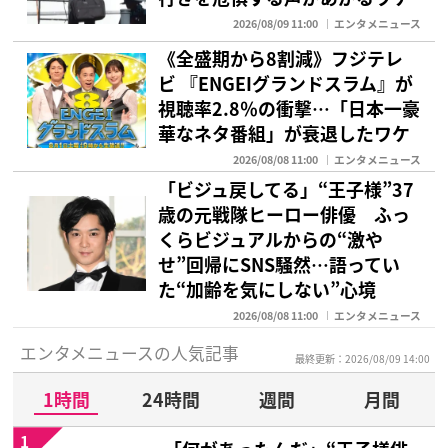
2026/08/09 11:00
エンタメニュース
《全盛期から8割減》フジテレ
ビ 『ENGEIグランドスラム』が
視聴率2.8％の衝撃…「日本一豪
華なネタ番組」が衰退したワケ
2026/08/08 11:00
エンタメニュース
「ビジュ戻してる」“王子様”37
歳の元戦隊ヒーロー俳優 ふっ
くらビジュアルからの“激や
せ”回帰にSNS騒然…語ってい
た“加齢を気にしない”心境
2026/08/08 11:00
エンタメニュース
エンタメニュースの人気記事
最終更新：2026/08/09 14:00
1時間
24時間
週間
月間
1