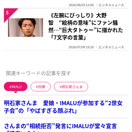
2026/08/02 11:00
エンタメニュース
5
《左腕にびっしり》大野
智 “絵柄の意味”にファン騒
然…“巨大タトゥー”に描かれた
「7文字の言葉」
2026/07/09 15:25
エンタメニュース
関連キーワードの記事を探す
IMALU
同棲
明石家さんま
明石家さんま 愛娘・IMALUが参加する“2世女
子会”の「やばすぎる顔ぶれ」
さんまの“相続拒否”発言にIMALUが堂々宣言