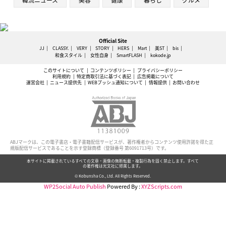
Official Site
JJ
CLASSY.
VERY
STORY
HERS
Mart
美ST
bis
和食スタイル
女性自身
SmartFLASH
kokode.jp
このサイトについて
コンテンツポリシー
プライバシーポリシー
利用規約
特定商取引法に基づく表記
広告掲載について
運営会社
ニュース提供先
WEBプッシュ通知について
情報提供
お問い合わせ
ABJマークは、この電子書店・電子書籍配信サービスが、著作権者からコンテンツ使用許諾を得た正
規版配信サービスであることを示す登録商標（登録番号 第6091713号）です。
本サイトに掲載されているすべての文章・画像の無断転載・複製行為を固く禁止します。すべて
の著作権は光文社に帰属します。
© Kobunsha Co., Ltd. All Rights Reserved.
WP2Social Auto Publish
Powered By :
XYZScripts.com