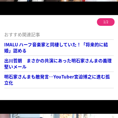
1/2
おすすめ関連記事
IMALU ハーフ音楽家と同棲していた！「将来的に結
婚」認める
出川哲朗 まさかの共演にあった明石家さんまの義理
堅いメール
明石家さんまも敵発言…YouTuber宮迫博之に進む孤
立化