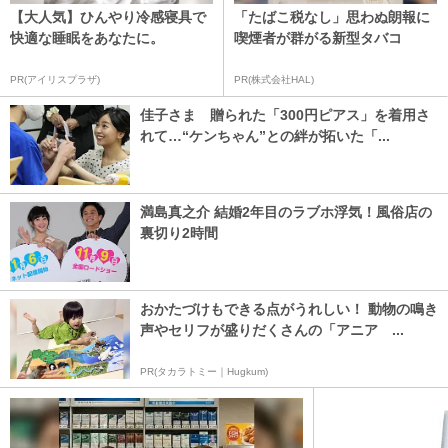
【大人気】ひんやり冷感寝具で
「たばこ税なし」思わぬ朗報に
快適な睡眠をあなたに。
喫煙者が群がる新型タバコ
PR(アイリスプラザ)
PR(株式会社HAL)
佳子さま 贈られた「300円ピアス」を着用さ
れて…“ケンちゃん”との絆が拓いた「...
満島真之介 結婚2年目のラブホ浮気！風俗店の
裏切り2時間
おかたづけもできる点がうれしい！ 動物の鳴き
声やセリフが盛りだくさんの「アニア ...
PR(タカラトミー｜Hugkum)