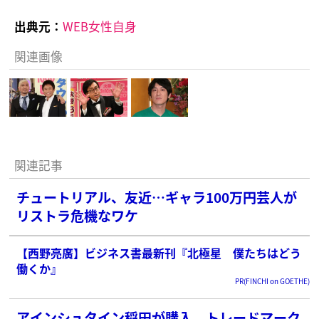
出典元：
WEB女性自身
関連画像
関連記事
チュートリアル、友近…ギャラ100万円芸人が
リストラ危機なワケ
【西野亮廣】ビジネス書最新刊『北極星 僕たちはどう
働くか』
PR(FINCHI on GOETHE)
アインシュタイン稲田が購入 トレードマーク