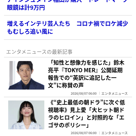
眼鏡は計9万円
増えるインテリ芸人たち コロナ禍でロケ減少
もむしろ追い風に
エンタメニュースの最新記事
「知性と想像力を感じた」鈴木
亮平『TOKYO MER』公開延期
報告での“英訳に追記した一
文”に称賛の声
2026/08/07 06:00
エンタメニュース
《“史上最低の朝ドラ”に次ぐ低
視聴率》見上愛「大ヒット朝ド
ラのヒロイン」と対照的な「エ
ゴサのポリシー」
2026/08/07 06:00
エンタメニュース