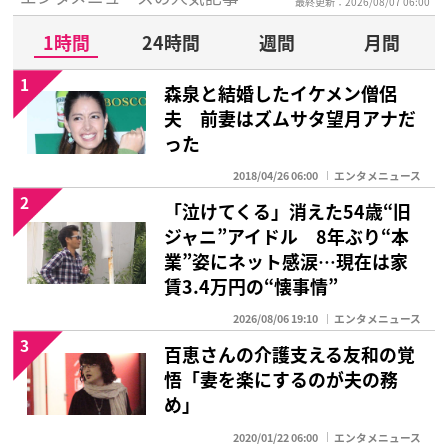
最終更新：2026/08/07 06:00
1時間
24時間
週間
月間
1
森泉と結婚したイケメン僧侶
夫 前妻はズムサタ望月アナだ
った
2018/04/26 06:00
エンタメニュース
2
「泣けてくる」消えた54歳“旧
ジャニ”アイドル 8年ぶり“本
業”姿にネット感涙…現在は家
賃3.4万円の“懐事情”
2026/08/06 19:10
エンタメニュース
3
百恵さんの介護支える友和の覚
悟「妻を楽にするのが夫の務
め」
2020/01/22 06:00
エンタメニュース