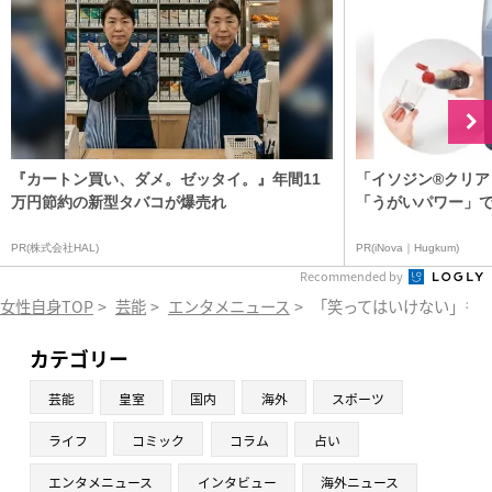
『カートン買い、ダメ。ゼッタイ。』年間11
「イソジン®クリア
万円節約の新型タバコが爆売れ
「うがいパワー」で
PR(株式会社HAL)
PR(iNova｜Hugkum)
Recommended by
女性自身TOP
>
芸能
>
エンタメニュース
>
「笑ってはいけない」も？
カテゴリー
芸能
皇室
国内
海外
スポーツ
ライフ
コミック
コラム
占い
エンタメニュース
インタビュー
海外ニュース