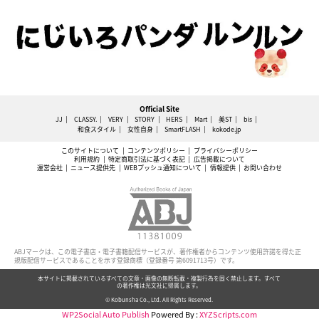
Official Site
JJ
CLASSY.
VERY
STORY
HERS
Mart
美ST
bis
和食スタイル
女性自身
SmartFLASH
kokode.jp
このサイトについて
コンテンツポリシー
プライバシーポリシー
利用規約
特定商取引法に基づく表記
広告掲載について
運営会社
ニュース提供先
WEBプッシュ通知について
情報提供
お問い合わせ
ABJマークは、この電子書店・電子書籍配信サービスが、著作権者からコンテンツ使用許諾を得た正
規版配信サービスであることを示す登録商標（登録番号 第6091713号）です。
本サイトに掲載されているすべての文章・画像の無断転載・複製行為を固く禁止します。すべて
の著作権は光文社に帰属します。
© Kobunsha Co., Ltd. All Rights Reserved.
WP2Social Auto Publish
Powered By :
XYZScripts.com