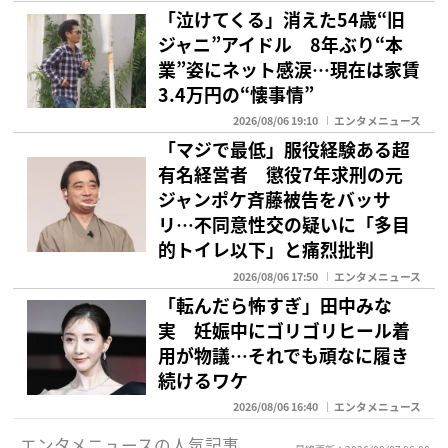
「泣けてくる」消えた54歳“旧
ジャニ”アイドル 8年ぶり“本
業”姿にネット感涙…現在は家賃
3.4万円の“懐事情”
2026/08/06 19:10
エンタメニュース
「マジで最低」服役経験ある超
有名経営者 懲役7年求刑の元
ジャンポケ斉藤被告をバッサ
リ…不同意性交の疑いに「多目
的トイレ以下」と痛烈批判
2026/08/06 17:50
エンタメニュース
「転んだら怖すぎ」田中みな
実 妊娠中にゴリゴリヒール着
用が物議…それでも頑なに履き
続けるワケ
2026/08/06 16:40
エンタメニュース
エンタメニュースの人気記事