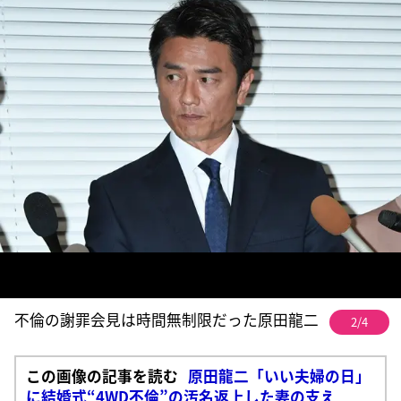
不倫の謝罪会見は時間無制限だった原田龍二
2/4
この画像の記事を読む
原田龍二「いい夫婦の日」
に結婚式“4WD不倫”の汚名返上した妻の支え