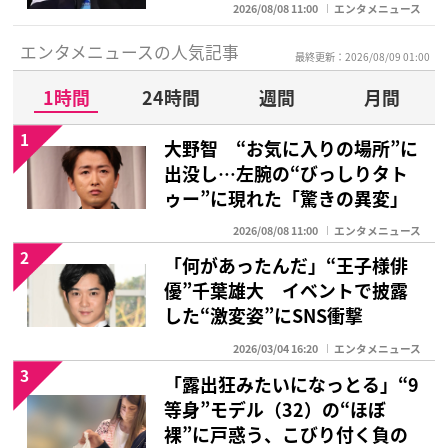
2026/08/08 11:00
エンタメニュース
エンタメニュースの人気記事
最終更新：2026/08/09 01:00
1時間
24時間
週間
月間
1
大野智 “お気に入りの場所”に
出没し…左腕の“びっしりタト
ゥー”に現れた「驚きの異変」
2026/08/08 11:00
エンタメニュース
2
「何があったんだ」“王子様俳
優”千葉雄大 イベントで披露
した“激変姿”にSNS衝撃
2026/03/04 16:20
エンタメニュース
3
「露出狂みたいになっとる」“9
等身”モデル（32）の“ほぼ
裸”に戸惑う、こびり付く負の