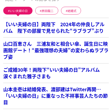
いい夫婦の日
原田龍二
結婚式
【いい夫婦の日】両陛下 2024年の仲良しアル
バム 陛下の部屋で見せられた“ラブラブ”ぶり
山口百恵さん 三浦友和と相合い傘、誕生日に映
画館デート！“最強理想の夫婦”の変わらぬラブラ
ブ姿
ご成婚30年！両陛下“いい夫婦の日”アルバム
涙ぐまれた雅子さまも
山本圭壱は結婚発表、渡部建はTwitter再開…
「いい夫婦の日」に重なった不祥事芸人たちの節
目