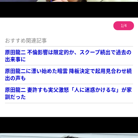
1/4
おすすめ関連記事
原田龍二 不倫影響は限定的か、スクープ続出で過去の
出来事に
原田龍二に漂い始めた暗雲 降板決定で起用見合わせ続
出の声も
原田龍二 妻許すも実父激怒「人に迷惑かけるな」が家
訓だった