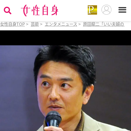
女性自身TOP
>
芸能
>
エンタメニュース
>
原田龍二「いい夫婦の日」