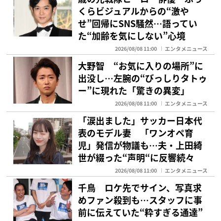
くらビジュアルからの“激や
せ”回帰にSNS騒然…語ってい
た“加齢を気にしない”心境
2026/08/08 11:00
エンタメニュース
大野智 “お気に入りの場所”に
出没し…左腕の“びっしりタトゥ
ー”に現れた「驚きの異変」
2026/08/08 11:00
エンタメニュース
「涙出ました」サッカー日本代
表のモデル妻 「ワンオペ育
児」発信が物議も…夫・上田綺
世が綴った“声明“に反響続々
2026/08/08 11:00
エンタメニュース
千鳥 ロケ先でサイン、写真求
めファン殺到も…スタッフに事
前に伝えていた“粋すぎる通達”