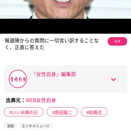
報道陣からの質問に一切言い訳することな
4/4
く、正直に答えた
『女性自身』編集部
出典元：
WEB女性自身
いい夫婦の日
原田龍二
結婚式
芸能
エンタメニュース