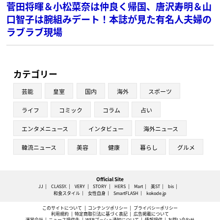
菅田将暉＆小松菜奈は仲良く帰国、唐沢寿明＆山
口智子は腕組みデート！本誌が見た有名人夫婦の
ラブラブ現場
カテゴリー
芸能
皇室
国内
海外
スポーツ
ライフ
コミック
コラム
占い
エンタメニュース
インタビュー
海外ニュース
韓流ニュース
美容
健康
暮らし
グルメ
Official Site
JJ
CLASSY.
VERY
STORY
HERS
Mart
美ST
bis
和食スタイル
女性自身
SmartFLASH
kokode.jp
このサイトについて
コンテンツポリシー
プライバシーポリシー
利用規約
特定商取引法に基づく表記
広告掲載について
運営会社
ニュース提供先
WEBプッシュ通知について
情報提供
お問い合わせ