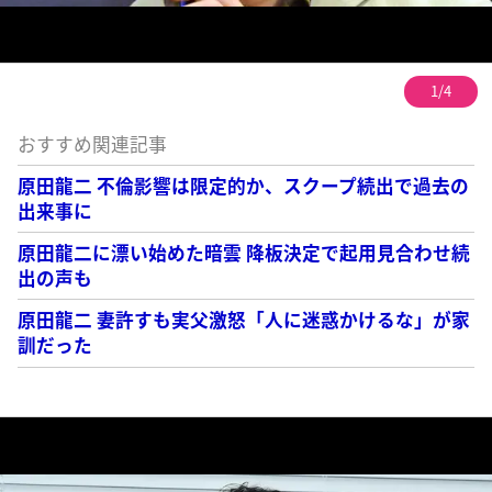
1/4
おすすめ関連記事
原田龍二 不倫影響は限定的か、スクープ続出で過去の
出来事に
原田龍二に漂い始めた暗雲 降板決定で起用見合わせ続
出の声も
原田龍二 妻許すも実父激怒「人に迷惑かけるな」が家
訓だった