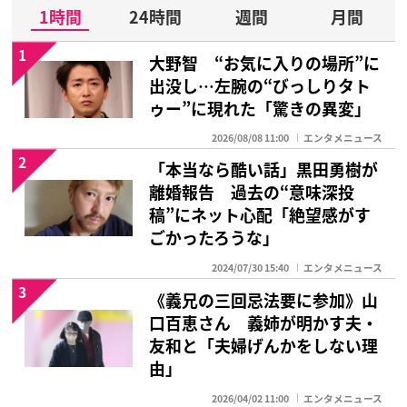
1時間
24時間
週間
月間
1
大野智 “お気に入りの場所”に
出没し…左腕の“びっしりタト
ゥー”に現れた「驚きの異変」
2026/08/08 11:00
エンタメニュース
2
「本当なら酷い話」黒田勇樹が
離婚報告 過去の“意味深投
稿”にネット心配「絶望感がす
ごかったろうな」
2024/07/30 15:40
エンタメニュース
3
《義兄の三回忌法要に参加》山
口百恵さん 義姉が明かす夫・
友和と「夫婦げんかをしない理
由」
2026/04/02 11:00
エンタメニュース