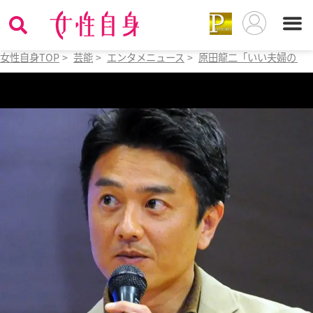
女性自身TOP
>
芸能
>
エンタメニュース
>
原田龍二「いい夫婦の日」