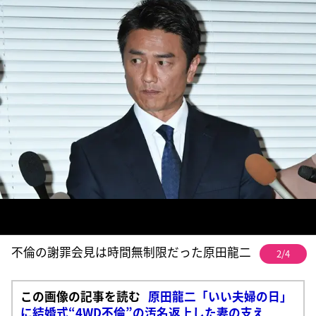
不倫の謝罪会見は時間無制限だった原田龍二
2/4
この画像の記事を読む
原田龍二「いい夫婦の日」
に結婚式“4WD不倫”の汚名返上した妻の支え