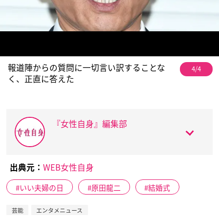
報道陣からの質問に一切言い訳することな
4/4
く、正直に答えた
『女性自身』編集部
出典元：
WEB女性自身
いい夫婦の日
原田龍二
結婚式
芸能
エンタメニュース