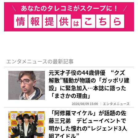
エンタメニュースの最新記事
元天才子役の44歳俳優 “クズ
解散”騒動が物議の「ガッポリ建
設」に緊急加入…本誌に語った
「まさかの理由」
2026/08/09 15:00
エンタメニュース
「阿修羅マイケル」が話題の佐
藤三兄弟 デビューイベントで
明かした憧れの“レジェンド3人
組アイドル”