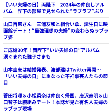
【いい夫婦の日】両陛下 2024年の仲良しアル
バム 陛下の部屋で見せられた“ラブラブ”ぶり
山口百恵さん 三浦友和と相合い傘、誕生日に映
画館デート！“最強理想の夫婦”の変わらぬラブラ
ブ姿
ご成婚30年！両陛下“いい夫婦の日”アルバム
涙ぐまれた雅子さまも
山本圭壱は結婚発表、渡部建はTwitter再開…
「いい夫婦の日」に重なった不祥事芸人たちの節
目
菅田将暉＆小松菜奈は仲良く帰国、唐沢寿明＆山
口智子は腕組みデート！本誌が見た有名人夫婦の
ラブラブ現場