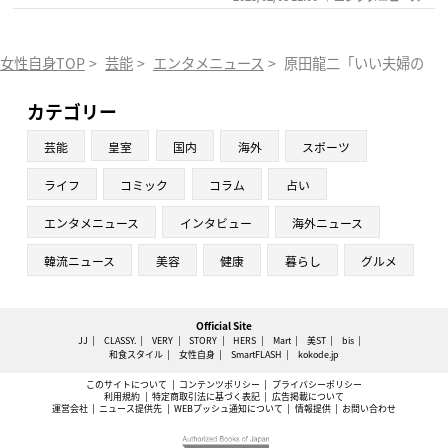
女性自身TOP
>
芸能
>
エンタメニュース
>
原田龍二「いい夫婦の日」
カテゴリー
芸能
皇室
国内
海外
スポーツ
ライフ
コミック
コラム
占い
エンタメニュース
インタビュー
海外ニュース
韓流ニュース
美容
健康
暮らし
グルメ
Official Site
JJ
CLASSY.
VERY
STORY
HERS
Mart
美ST
bis
和食スタイル
女性自身
SmartFLASH
kokode.jp
このサイトについて
コンテンツポリシー
プライバシーポリシー
利用規約
特定商取引法に基づく表記
広告掲載について
運営会社
ニュース提供先
WEBプッシュ通知について
情報提供
お問い合わせ