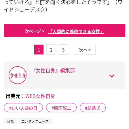
っていける』と前を向く決心をしたそうです」（ワ
イドショーデスク）
「人間的に尊敬できる女性」
次ページ >
1
2
3
次へ >
『女性自身』編集部
出典元：
WEB女性自身
いい夫婦の日
原田龍二
結婚式
芸能
エンタメニュース