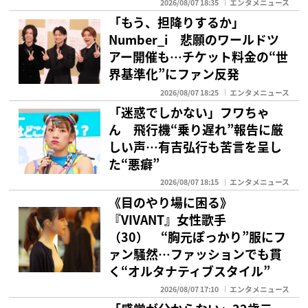
2026/08/07 18:35
エンタメニュース
「もう、担降りするか」
Number_i 悲願のワールドツ
アー開催も…チケット料金の“世
界基準化”にファン反発
2026/08/07 18:25
エンタメニュース
「迷惑でしかない」フワちゃ
ん 飛行機“乗り遅れ”報告に厳
しい声…有吉弘行も苦言を呈し
た“悪癖”
2026/08/07 18:15
エンタメニュース
《目のやり場に困る》
『VIVANT』女性歌手
（30） “胸元ぽっかり”服にフ
ァン騒然…ファッションでも貫
く“オルタナティブスタイル”
2026/08/07 17:10
エンタメニュース