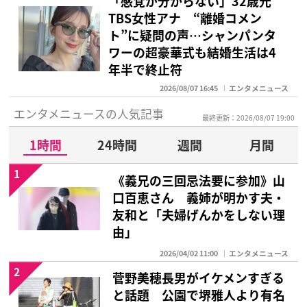
「感覚が分からない」32歳元
TBS女性アナ “離婚コメン
ト”に疑問の声…シャンパンタ
ワーの超豪華式も結婚生活は4
年半で終止符
2026/08/07 16:45
エンタメニュース
エンタメニュースの人気記事
最終更新：2026/08/07 19:00
1時間
24時間
週間
月間
1
《義兄の三回忌法要に参加》山
口百恵さん 義姉が明かす夫・
友和と「夫婦げんかをしない理
由」
2026/04/02 11:00
エンタメニュース
2
菅野美穂長男がイケメンすぎる
と話題 公園で堺雅人より有名