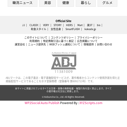
韓流ニュース
美容
健康
暮らし
グルメ
Official Site
JJ
CLASSY.
VERY
STORY
HERS
Mart
美ST
bis
和食スタイル
女性自身
SmartFLASH
kokode.jp
このサイトについて
コンテンツポリシー
プライバシーポリシー
利用規約
特定商取引法に基づく表記
広告掲載について
運営会社
ニュース提供先
WEBプッシュ通知について
情報提供
お問い合わせ
ABJマークは、この電子書店・電子書籍配信サービスが、著作権者からコンテンツ使用許諾を得た正
規版配信サービスであることを示す登録商標（登録番号 第6091713号）です。
本サイトに掲載されているすべての文章・画像の無断転載・複製行為を固く禁止します。すべて
の著作権は光文社に帰属します。
© Kobunsha Co., Ltd. All Rights Reserved.
WP2Social Auto Publish
Powered By :
XYZScripts.com