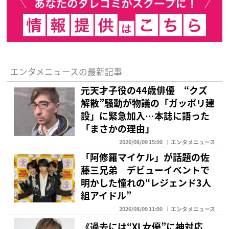
エンタメニュースの最新記事
元天才子役の44歳俳優 “クズ
解散”騒動が物議の「ガッポリ建
設」に緊急加入…本誌に語った
「まさかの理由」
2026/08/09 15:00
エンタメニュース
「阿修羅マイケル」が話題の佐
藤三兄弟 デビューイベントで
明かした憧れの“レジェンド3人
組アイドル”
2026/08/09 11:00
エンタメニュース
《過去には“XL女優”に神対応