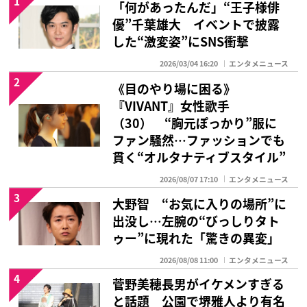
1
「何があったんだ」“王子様俳
優”千葉雄大 イベントで披露
した“激変姿”にSNS衝撃
2026/03/04 16:20
エンタメニュース
2
《目のやり場に困る》
『VIVANT』女性歌手
（30） “胸元ぽっかり”服に
ファン騒然…ファッションでも
貫く“オルタナティブスタイル”
2026/08/07 17:10
エンタメニュース
3
大野智 “お気に入りの場所”に
出没し…左腕の“びっしりタト
ゥー”に現れた「驚きの異変」
2026/08/08 11:00
エンタメニュース
4
菅野美穂長男がイケメンすぎる
と話題 公園で堺雅人より有名