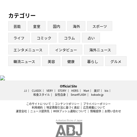
カテゴリー
芸能
皇室
国内
海外
スポーツ
ライフ
コミック
コラム
占い
エンタメニュース
インタビュー
海外ニュース
韓流ニュース
美容
健康
暮らし
グルメ
Official Site
JJ
CLASSY.
VERY
STORY
HERS
Mart
美ST
bis
和食スタイル
女性自身
SmartFLASH
kokode.jp
このサイトについて
コンテンツポリシー
プライバシーポリシー
利用規約
特定商取引法に基づく表記
広告掲載について
運営会社
ニュース提供先
WEBプッシュ通知について
情報提供
お問い合わせ