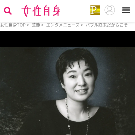
女性自身TOP
>
芸能
>
エンタメニュース
>
バブル終末だからこそウ