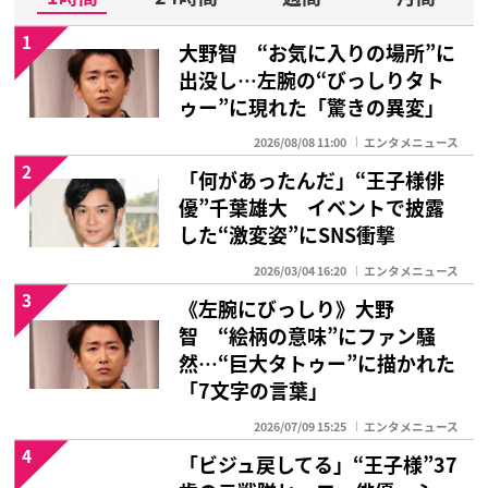
1
大野智 “お気に入りの場所”に
出没し…左腕の“びっしりタト
ゥー”に現れた「驚きの異変」
2026/08/08 11:00
エンタメニュース
2
「何があったんだ」“王子様俳
優”千葉雄大 イベントで披露
した“激変姿”にSNS衝撃
2026/03/04 16:20
エンタメニュース
3
《左腕にびっしり》大野
智 “絵柄の意味”にファン騒
然…“巨大タトゥー”に描かれた
「7文字の言葉」
2026/07/09 15:25
エンタメニュース
4
「ビジュ戻してる」“王子様”37