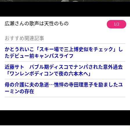
広瀬さんの歌声は天性のもの
1/2
おすすめ関連記事
かとうれいこ「スキー場で三上博史似をチェック」し
たデビュー前キャンパスライフ
近藤サト バブル期ディスコでナンパされた意外過去
「ワンレンボディコンで夜の六本木へ」
母の介護に夫の急逝…憔悴の寺田理恵子を励ましたユ
ーミンの存在