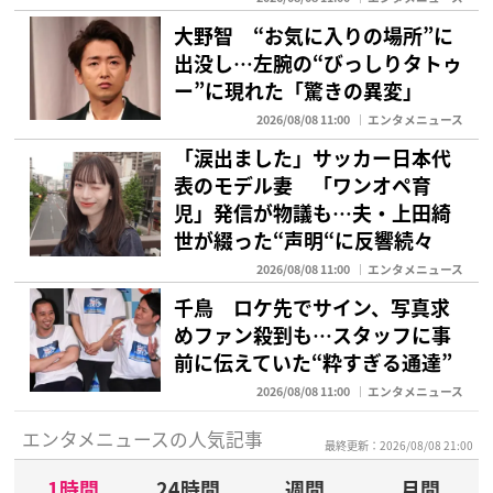
大野智 “お気に入りの場所”に
出没し…左腕の“びっしりタトゥ
ー”に現れた「驚きの異変」
2026/08/08 11:00
エンタメニュース
「涙出ました」サッカー日本代
表のモデル妻 「ワンオペ育
児」発信が物議も…夫・上田綺
世が綴った“声明“に反響続々
2026/08/08 11:00
エンタメニュース
千鳥 ロケ先でサイン、写真求
めファン殺到も…スタッフに事
前に伝えていた“粋すぎる通達”
2026/08/08 11:00
エンタメニュース
エンタメニュースの人気記事
最終更新：2026/08/08 21:00
1時間
24時間
週間
月間