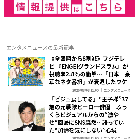
エンタメニュースの最新記事
《全盛期から8割減》フジテレ
ビ 『ENGEIグランドスラム』が
視聴率2.8％の衝撃…「日本一豪
華なネタ番組」が衰退したワケ
2026/08/08 11:00
エンタメニュース
「ビジュ戻してる」“王子様”37
歳の元戦隊ヒーロー俳優 ふっ
くらビジュアルからの“激や
せ”回帰にSNS騒然…語ってい
た“加齢を気にしない”心境
2026/08/08 11:00
エンタメニュース