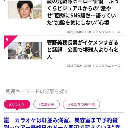
歳の元戦隊ヒーロー俳優 ふっ
くらビジュアルからの“激や
せ”回帰にSNS騒然…語ってい
た“加齢を気にしない”心境
2026/08/08 11:00
エンタメニュース
5
菅野美穂長男がイケメンすぎる
と話題 公園で堺雅人より有名
人
2018/05/24 16:00
エンタメニュース
関連キーワードの記事を探す
カラオケ
広瀬香美
私たちの90年代
嵐 カラオケは軒並み満室、美容室まで予約殺
到…ツアー最終日のドーム周辺で起きている“異