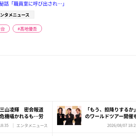
チャ秘話「職員室に呼び出され…」
ンタメニュース
舞台
髙地優吾
三山凌輝 密会報道
「もう、担降りするか」N
危機囁かれるも…労
のワールドツアー開催も
18:35
エンタメニュース
2026/08/07 18:2