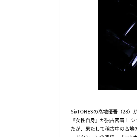
SixTONESの髙地優吾（2
『女性自身』が独占密着！ 
たが、果たして稽古中の髙地