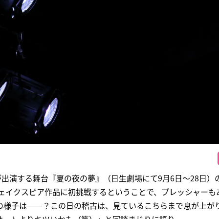
8）が出演する舞台『夏の夜の夢』（日生劇場にて9月6日～28日
シェイクスピア作品に初挑戦するということで、プレッシャーも
の様子は――？この日の稽古は、見ているこちらまで息が上が