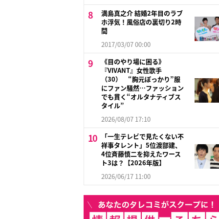
満島真之介 結婚2年目のラブ
ホ浮気！風俗店の裏切り2時
間
2017/03/07 00:00
《目のやり場に困る》
『VIVANT』女性歌手
（30） “胸元ぽっかり”服
にファン騒然…ファッション
でも貫く“オルタナティブス
タイル”
2026/08/07 17:10
「一生テレビで見たくない不
祥事タレント」5位渡部建、
4位斉藤慎二を抑えたワース
ト3は？【2026年版】
2026/06/17 11:00