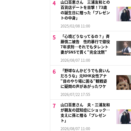
山口百恵さん 三浦友和との
百貨店デートを目撃！73歳
の誕生日に贈った「プレゼン
トの中身」
2025/02/08 11:00
「心境どうなってるの？」斉
藤慎二被告 性的暴行で懲役
7年求刑…それでもタレント
妻がSNSで貫く“完全沈黙”
2026/08/07 11:00
「野球なんかどうでも良いん
だろうな」元NHK女性アナ
“目のやり場に困る”観戦姿
に疑問の声があがったワケ
2026/07/22 17:55
山口百恵さん 夫・三浦友和
が親友の認知症にショック…
支えに孫と贈る「プレゼン
ト」
2026/08/07 11:00