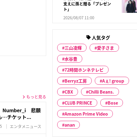
支えに孫と贈る「プレゼン
ト」
2026/08/07 11:00
人気タグ
三山凌輝
愛子さま
水谷豊
72時間ホンネテレビ
Berryz工房
Aぇ! group
CBX
Chilli Beans.
もっと見る
CLUB PRINCE
Bose
umber_i 悲願
Amazon Prime Video
…チケット...
anan
5
エンタメニュース