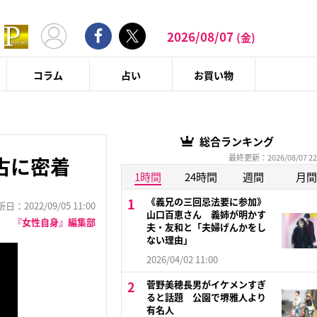
2026/08/07
(金)
コラム
占い
お買い物
総合ランキング
最終更新：2026/08/07 22
稽古に密着
1時間
24時間
週間
月間
《義兄の三回忌法要に参加》
：2022/09/05 11:00
山口百恵さん 義姉が明かす
『女性自身』編集部
夫・友和と「夫婦げんかをし
ない理由」
2026/04/02 11:00
菅野美穂長男がイケメンすぎ
ると話題 公園で堺雅人より
有名人