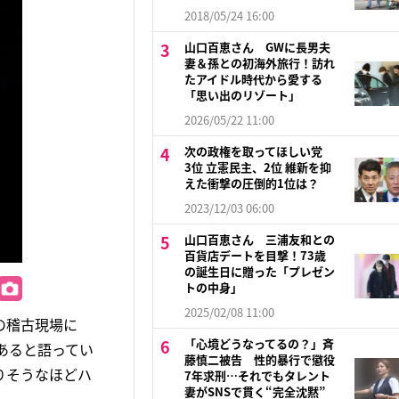
2018/05/24 16:00
山口百恵さん GWに長男夫
妻＆孫との初海外旅行！訪れ
たアイドル時代から愛する
「思い出のリゾート」
2026/05/22 11:00
次の政権を取ってほしい党
3位 立憲民主、2位 維新を抑
えた衝撃の圧倒的1位は？
2023/12/03 06:00
山口百恵さん 三浦友和との
百貨店デートを目撃！73歳
の誕生日に贈った「プレゼン
トの中身」
2025/02/08 11:00
）の稽古現場に
「心境どうなってるの？」斉
あると語ってい
藤慎二被告 性的暴行で懲役
りそうなほどハ
7年求刑…それでもタレント
妻がSNSで貫く“完全沈黙”