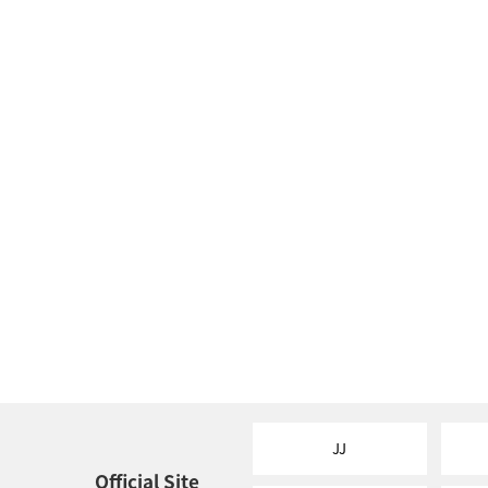
JJ
Official Site