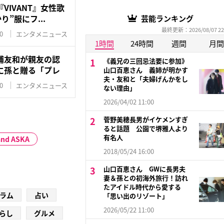
VIVANT』女性歌
り”服にフ...
芸能ランキング
最終更新：2026/08/07 22
0
エンタメニュース
1時間
24時間
週間
月間
浦友和が親友の認
《義兄の三回忌法要に参加》
に孫と贈る「プレ
山口百恵さん 義姉が明かす
夫・友和と「夫婦げんかをし
0
エンタメニュース
ない理由」
2026/04/02 11:00
菅野美穂長男がイケメンすぎ
ると話題 公園で堺雅人より
有名人
and ASKA
2018/05/24 16:00
山口百恵さん GWに長男夫
妻＆孫との初海外旅行！訪れ
たアイドル時代から愛する
ラム
占い
「思い出のリゾート」
2026/05/22 11:00
らし
グルメ