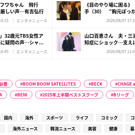
フワちゃん 飛行
《目のやり場に困る》『
に厳しい声…有吉弘行
手（30） “胸元ぽっか
18:15
エンタメニュース
2026/08/07 17:1
32歳元TBS女性ア
山口百恵さん 夫・三
に疑問の声…シャ...
知症にショック…支え
ゼン...
16:45
エンタメニュース
2026/08/07 11:0
谷豊
BOOM BOOM SATELLITES
BECK
CHAGE 
A
BENI
2025年上半期ベストスクープ
Bリーグ
国内
海外
スポーツ
ライフ
コミック
コ
海外ニュース
韓流ニュース
美容
健康
暮