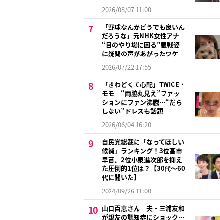
2026/08/07 11:00
「野球なんかどうでも良いん
だろうな」元NHK女性アナ
“目のやり場に困る”観戦姿
に疑問の声があがったワケ
2026/07/22 17:55
「きわどくて心配」TWICE・
モモ “両脇丸見え”ファッ
ションにファン沸騰…“だら
しない”ドレスも話題
2026/06/04 16:20
自民党総裁に「なってほしい
候補」ランキング！3位高市
早苗、2位小泉進次郎を抑え
た圧倒的1位は？【30代〜60
代に聞いた】
2024/09/26 11:00
山口百恵さん 夫・三浦友和
が親友の認知症にショック…