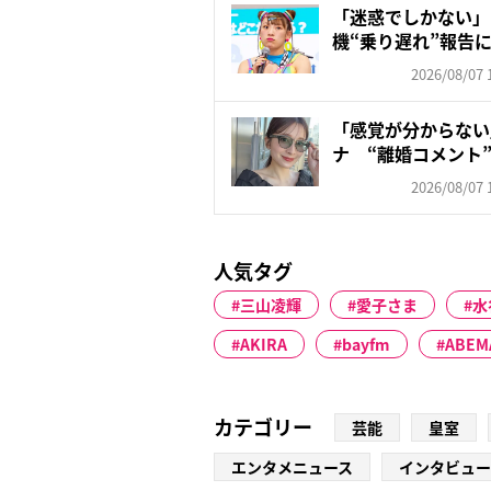
「迷惑でしかない」
機“乗り遅れ”報告
も苦...
2026/08/07 
「感覚が分からない」
ナ “離婚コメント”
2026/08/07 
人気タグ
三山凌輝
愛子さま
水
AKIRA
bayfm
ABEM
カテゴリー
芸能
皇室
エンタメニュース
インタビュー